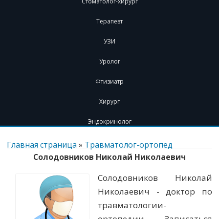
Стоматолог-хирург
Терапевт
УЗИ
Уролог
Фтизиатр
Хирург
Эндокринолог
Перейти
к
Главная страница
»
Травматолог-ортопед
содержимому
Солодовников Николай Николаевич
Солодовников Николай
Николаевич - доктор по
травматологии-
ортопедии. Записаться