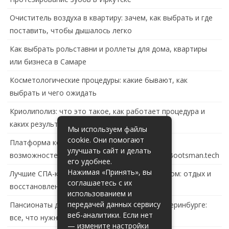
Очиститель воздуха в квартиру: зачем, как выбрать и где
поставить, чтобы дышалось легко
Как выбрать рольставни и роллеты для дома, квартиры
или бизнеса в Самаре
Косметологические процедуры: какие бывают, как
выбрать и чего ожидать
Криолиполиз: что это такое, как работает процедура и
каких результатов ждать
Мы используем файлы
cookie. Они помогают
Платформа контейнеризации в России: обзор
улучшать сайт и делать
возможностей и перспектив развития сайта Bootsman.tech
его удобнее.
Нажимая «Принять», вы
Лучшие СПА-комплексы в Тольятти с бассейном: отдых и
соглашаетесь с их
восстановление за городом
использованием и
передачей данных сервису
Пансионаты для пожилых с деменцией в Екатеринбурге:
веб-аналитики. Если нет
все, что нужно знать
— измените настройки