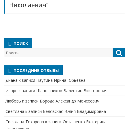
Николаевич”
ПОИСК
Поиск
Пои
для:
ПОСЛЕДНИЕ ОТЗЫВЫ
Диана
к записи
Паутина Ирина Юрьевна
Игорь
к записи
Шапошников Валентин Викторович
Любовь
к записи
Борода Александр Моисеевич
Светлана
к записи
Белявская Юлия Владимировна
Cветлана Токарева
к записи
Осташенко Екатерина
Николаевна