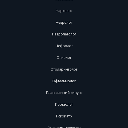
Нарколог
Невролог
Невропатолог
Нефролог
Онколог
Отоларинголог
Офтальмолог
Пластический хирург
Проктолог
Психиатр
Психиатр-нарколог