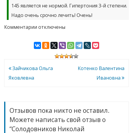
145 является не нормой. Гипертония 3-й степени.
Надо очень срочно лечить! Очень!
к
Комментарии
отключены
записи
Солодовников
Николай
Николаевич
Навигация
Зайчикова Ольга
Котенко Валентина
по
Яковлевна
Ивановна
записям
Отзывов пока никто не оставил.
Можете написать свой отзыв о
“Солодовников Николай