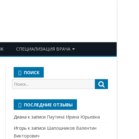
ОЖ
СПЕЦИАЛИЗАЦИЯ ВРАЧА
АКУШЕР-ГИНЕКОЛОГ
ПОИСК
АЛЛЕРГОЛОГ-ИММУНОЛОГ
Поиск
Поиск
АНЕСТЕЗИОЛОГ-
для:
РЕАНИМАТОЛОГ
ПОСЛЕДНИЕ ОТЗЫВЫ
БАКТЕРИОЛОГ
Диана
к записи
Паутина Ирина Юрьевна
ВЕРТЕБРОЛОГ
Игорь
к записи
Шапошников Валентин
ГАСТРОЭНТЕРОЛОГ
Викторович