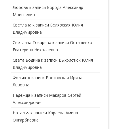
ГЕНЕТИК
Любовь
к записи
Борода Александр
Моисеевич
ГИНЕКОЛОГ
Светлана
к записи
Белявская Юлия
ГОМЕОПАТ
Владимировна
ДЕРМАТОВЕНЕРОЛОГ
Cветлана Токарева
к записи
Осташенко
Екатерина Николаевна
ДЕРМАТОЛОГ
Света Бодина
к записи
Выхристюк Юлия
ДЕТСКИЕ ВРАЧИ
ДЕТСКИЙ КАРДИОЛОГ
Владимировна
ДИЕТОЛОГ
ДЕТСКИЙ ПСИХИАТР
Фолькс
к записи
Ростовская Ирина
Львовна
КАРДИОЛОГ
ДЕТСКИЙ СТОМАТОЛОГ
Надежда
к записи
Макаров Сергей
КОСМЕТОЛОГ
ДЕТСКИЙ ХИРУРГ
Александрович
МАММОЛОГ
ЛОГОПЕД
Наталья
к записи
Караева Амина
Онгарбиевна
МАССАЖИСТ
ПЕДИАТР