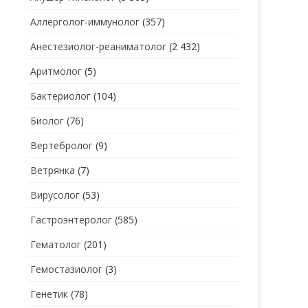
Аллерголог-иммунолог
(357)
СТОМАТОЛОГ
СТОМАТОЛОГ-ГИГИЕНИСТ
Анестезиолог-реаниматолог
(2 432)
ТЕРАПЕВТ
СТОМАТОЛОГ-ОРТОДОНТ
Аритмолог
(5)
УЗИ
СТОМАТОЛОГ-ОРТОПЕД
Бактериолог
(104)
УРОЛОГ
СТОМАТОЛОГ-ПАРОДОНТОЛОГ
Биолог
(76)
ФТИЗИАТР
СТОМАТОЛОГ-ТЕРАПЕВТ
Вертебролог
(9)
ХИРУРГ
СТОМАТОЛОГ-ХИРУРГ
Ветрянка
(7)
ЭНДОКРИНОЛОГ
Вирусолог
(53)
Гастроэнтеролог
(585)
Гематолог
(201)
Гемостазиолог
(3)
Генетик
(78)