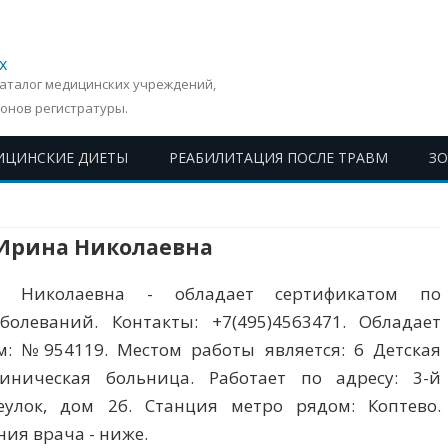
х
Каталог медицинских учреждений,
онов регистратуры.
ИЦИНСКИЕ ДИЕТЫ
РЕАБИЛИТАЦИЯ ПОСЛЕ ТРАВМ
З
Перейти
к
содержимому
 Ирина Николаевна
а Николаевна - обладает сертификатом по
олеваний. Контакты: +7(495)4563471. Обладает
: №954119. Местом работы является: 6 Детская
иническая больница. Работает по адресу: 3-й
еулок, дом 2б. Станция метро рядом: Коптево.
ия врача - ниже.