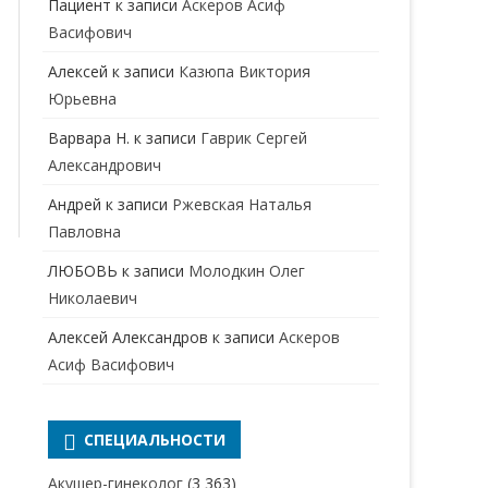
Пациент
к записи
Аскеров Асиф
НАРКОЛОГ
ПЕРИНАТАЛЬНЫЙ ПСИХОЛОГ
Васифович
НЕВРОЛОГ
Алексей
к записи
Казюпа Виктория
НЕВРОПАТОЛОГ
Юрьевна
Варвара Н.
к записи
Гаврик Сергей
НЕФРОЛОГ
Александрович
ОНКОЛОГ
Андрей
к записи
Ржевская Наталья
ОТОЛАРИНГОЛОГ
Павловна
ЛЮБОВЬ
к записи
Молодкин Олег
ОФТАЛЬМОЛОГ
Николаевич
ПЛАСТИЧЕСКИЙ ХИРУРГ
Алексей Александров
к записи
Аскеров
ПРОКТОЛОГ
Асиф Васифович
ПСИХИАТР
ПСИХИАТР-НАРКОЛОГ
СПЕЦИАЛЬНОСТИ
РЕВМАТОЛОГ
ПСИХОЛОГ
Акушер-гинеколог
(3 363)
РЕНТГЕНОЛОГ
ПСИХОТЕРАПЕВТ