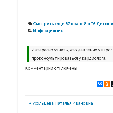
Смотреть еще 67 врачей в "6 Детск
Инфекционист
Интересно узнать, что давление у взро
проконсультироваться у кардиолога.
к
Комментарии
отключены
записи
Баранова
Ирина
Николаевна
Навигация
Усольцева Наталья Ивановна
по