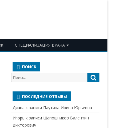
ОЖ
СПЕЦИАЛИЗАЦИЯ ВРАЧА
АКУШЕР-ГИНЕКОЛОГ
ПОИСК
АЛЛЕРГОЛОГ-ИММУНОЛОГ
Поиск
Поиск
АНЕСТЕЗИОЛОГ-
для:
РЕАНИМАТОЛОГ
ПОСЛЕДНИЕ ОТЗЫВЫ
БАКТЕРИОЛОГ
Диана
к записи
Паутина Ирина Юрьевна
ВЕРТЕБРОЛОГ
Игорь
к записи
Шапошников Валентин
ГАСТРОЭНТЕРОЛОГ
Викторович