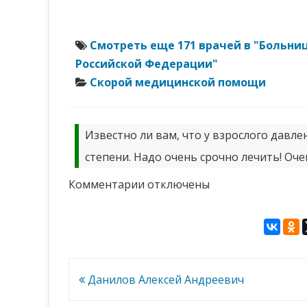
Смотреть еще 171 врачей в "Больн
Российской Федерации"
Скорой медицинской помощи
Известно ли вам, что у взрослого давле
степени. Надо очень срочно лечить! Оче
к
Комментарии
отключены
записи
Николахин
Игорь
Борисович
Навигация
Данилов Алексей Андреевич
по