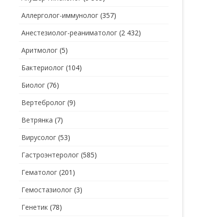
Аллерголог-иммунолог
(357)
СТОМАТОЛОГ
СТОМАТОЛОГ-ГИГИЕНИСТ
Анестезиолог-реаниматолог
(2 432)
ТЕРАПЕВТ
СТОМАТОЛОГ-ОРТОДОНТ
Аритмолог
(5)
УЗИ
СТОМАТОЛОГ-ОРТОПЕД
Бактериолог
(104)
УРОЛОГ
СТОМАТОЛОГ-ПАРОДОНТОЛОГ
Биолог
(76)
ФТИЗИАТР
СТОМАТОЛОГ-ТЕРАПЕВТ
Вертебролог
(9)
ХИРУРГ
СТОМАТОЛОГ-ХИРУРГ
Ветрянка
(7)
ЭНДОКРИНОЛОГ
Вирусолог
(53)
Гастроэнтеролог
(585)
Гематолог
(201)
Гемостазиолог
(3)
Генетик
(78)