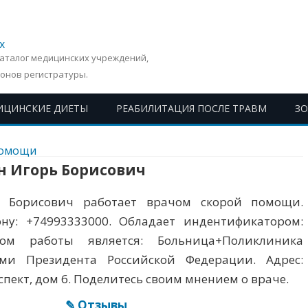
х
Каталог медицинских учреждений,
онов регистратуры.
ИЦИНСКИЕ ДИЕТЫ
РЕАБИЛИТАЦИЯ ПОСЛЕ ТРАВМ
З
Перейти
к
помощи
содержимому
н Игорь Борисович
 Борисович работает врачом скорой помощи.
ну: +74993333000. Обладает индентификатором:
м работы является: Больница+Поликлиника
ми Президента Российской Федерации. Адрес:
ект, дом 6. Поделитесь своим мнением о враче.
✎ Отзывы