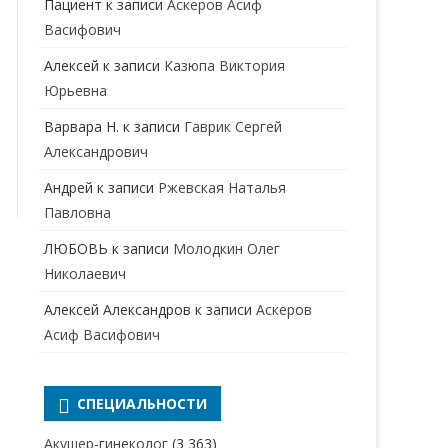
Пациент
к записи
Аскеров Асиф
НАРКОЛОГ
ПЕРИНАТАЛЬНЫЙ ПСИХОЛОГ
Васифович
НЕВРОЛОГ
Алексей
к записи
Казюпа Виктория
НЕВРОПАТОЛОГ
Юрьевна
Варвара Н.
к записи
Гаврик Сергей
НЕФРОЛОГ
Александрович
ОНКОЛОГ
Андрей
к записи
Ржевская Наталья
ОТОЛАРИНГОЛОГ
Павловна
ЛЮБОВЬ
к записи
Молодкин Олег
ОФТАЛЬМОЛОГ
Николаевич
ПЛАСТИЧЕСКИЙ ХИРУРГ
Алексей Александров
к записи
Аскеров
ПРОКТОЛОГ
Асиф Васифович
ПСИХИАТР
ПСИХИАТР-НАРКОЛОГ
СПЕЦИАЛЬНОСТИ
РЕВМАТОЛОГ
ПСИХОЛОГ
Акушер-гинеколог
(3 363)
РЕНТГЕНОЛОГ
ПСИХОТЕРАПЕВТ