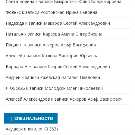
Света Бодина
к записи
Выхристюк Юлия Владимировна
Фолькс
к записи
Ростовская Ирина Львовна
Надежда
к записи
Макаров Сергей Александрович
Наталья
к записи
Караева Амина Онгарбиевна
Пациент
к записи
Аскеров Асиф Васифович
Алексей
к записи
Казюпа Виктория Юрьевна
Варвара Н.
к записи
Гаврик Сергей Александрович
Андрей
к записи
Ржевская Наталья Павловна
ЛЮБОВЬ
к записи
Молодкин Олег Николаевич
Алексей Александров
к записи
Аскеров Асиф Васифович
СПЕЦИАЛЬНОСТИ
Акушер-гинеколог
(3 363)