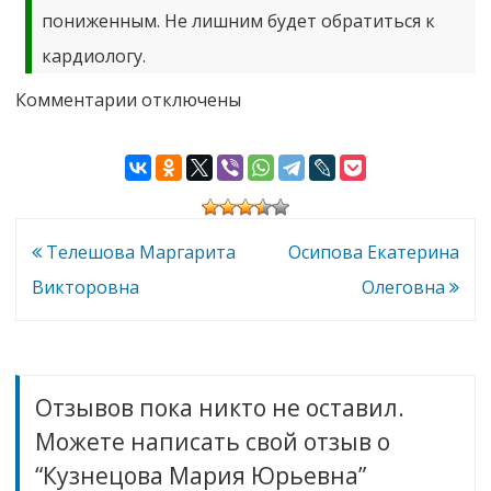
пониженным. Не лишним будет обратиться к
кардиологу.
к
Комментарии
отключены
записи
Кузнецова
Мария
Юрьевна
Навигация
Телешова Маргарита
Осипова Екатерина
по
Викторовна
Олеговна
записям
Отзывов пока никто не оставил.
Можете написать свой отзыв о
“Кузнецова Мария Юрьевна”