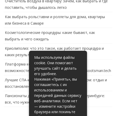
Очиститель воздуха в квартиру: зачем, как выбрать и где
поставить, чтобы дышалось легко
Как выбрать рольставни и роллеты для дома, квартиры
или бизнеса в Самаре
Косметологические процедуры: какие бывают, как
выбрать и чего ожидать
Криолиполиз: что это такое, как работает процедура и
каких результатов ждать
Мы используем файлы
cookie. Они помогают
Платформа контейнеризации в России: обзор
улучшать сайт и делать
возможностей и перспектив развития сайта Bootsman.tech
его удобнее.
Нажимая «Принять», вы
Лучшие СПА-комплексы в Тольятти с бассейном: отдых и
соглашаетесь с их
восстановление за городом
использованием и
передачей данных сервису
Пансионаты для пожилых с деменцией в Екатеринбурге:
веб-аналитики. Если нет
все, что нужно знать
— измените настройки
браузера или покиньте