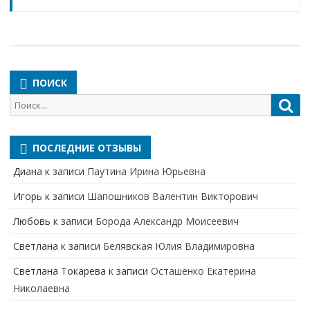
ПОИСК
Поиск
Пои
для:
ПОСЛЕДНИЕ ОТЗЫВЫ
Диана
к записи
Паутина Ирина Юрьевна
Игорь
к записи
Шапошников Валентин Викторович
Любовь
к записи
Борода Александр Моисеевич
Светлана
к записи
Белявская Юлия Владимировна
Cветлана Токарева
к записи
Осташенко Екатерина
Николаевна