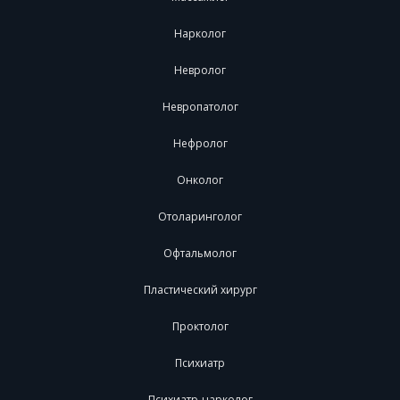
Нарколог
Невролог
Невропатолог
Нефролог
Онколог
Отоларинголог
Офтальмолог
Пластический хирург
Проктолог
Психиатр
Психиатр-нарколог