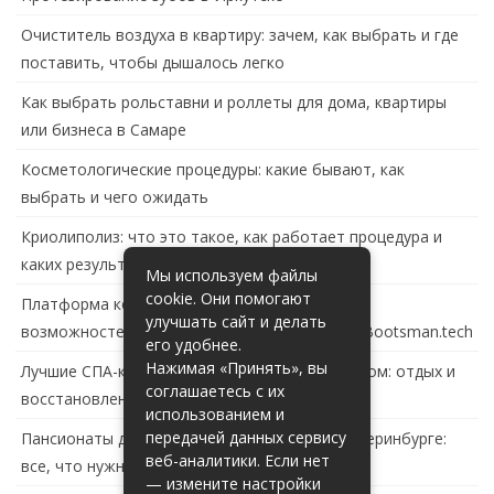
Очиститель воздуха в квартиру: зачем, как выбрать и где
поставить, чтобы дышалось легко
Как выбрать рольставни и роллеты для дома, квартиры
или бизнеса в Самаре
Косметологические процедуры: какие бывают, как
выбрать и чего ожидать
Криолиполиз: что это такое, как работает процедура и
каких результатов ждать
Мы используем файлы
cookie. Они помогают
Платформа контейнеризации в России: обзор
улучшать сайт и делать
возможностей и перспектив развития сайта Bootsman.tech
его удобнее.
Нажимая «Принять», вы
Лучшие СПА-комплексы в Тольятти с бассейном: отдых и
соглашаетесь с их
восстановление за городом
использованием и
передачей данных сервису
Пансионаты для пожилых с деменцией в Екатеринбурге:
веб-аналитики. Если нет
все, что нужно знать
— измените настройки