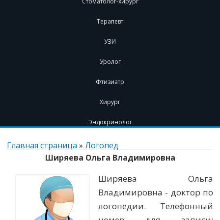
Стоматолог-хирург
Терапевт
УЗИ
Уролог
Фтизиатр
Хирург
Эндокринолог
Перейти
к
Главная страница
»
Логопед
содержимому
Ширяева Ольга Владимировна
Ширяева Ольга
Владимировна - доктор по
логопедии. Телефонный
номер для записи: