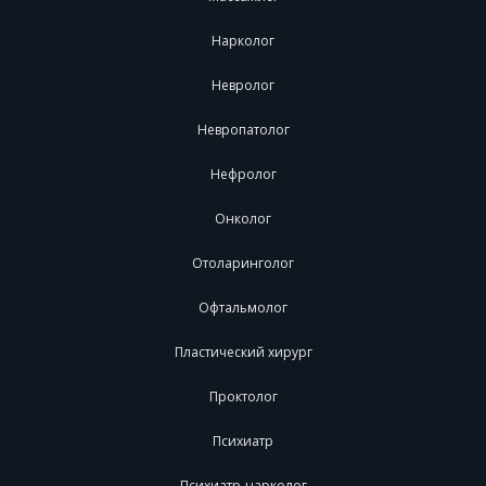
Нарколог
Невролог
Невропатолог
Нефролог
Онколог
Отоларинголог
Офтальмолог
Пластический хирург
Проктолог
Психиатр
Психиатр-нарколог