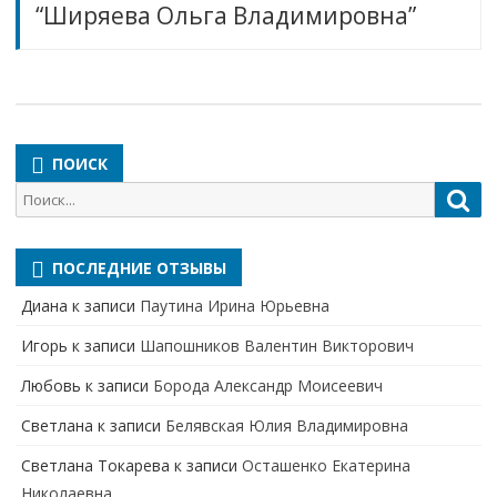
“Ширяева Ольга Владимировна”
ПОИСК
Поиск
Пои
для:
ПОСЛЕДНИЕ ОТЗЫВЫ
Диана
к записи
Паутина Ирина Юрьевна
Игорь
к записи
Шапошников Валентин Викторович
Любовь
к записи
Борода Александр Моисеевич
Светлана
к записи
Белявская Юлия Владимировна
Cветлана Токарева
к записи
Осташенко Екатерина
Николаевна