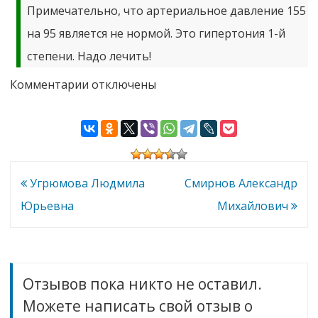
Примечательно, что артериальное давление 155
на 95 является не нормой. Это гипертония 1-й
степени. Надо лечить!
к
Комментарии
отключены
записи
Ширяева
Ольга
Владимировна
Навигация
Угрюмова Людмила
Смирнов Александр
по
Юрьевна
Михайлович
записям
Отзывов пока никто не оставил.
Можете написать свой отзыв о