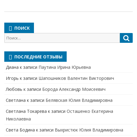
ПОИСК
Поиск
Пои
для:
ПОСЛЕДНИЕ ОТЗЫВЫ
Диана
к записи
Паутина Ирина Юрьевна
Игорь
к записи
Шапошников Валентин Викторович
Любовь
к записи
Борода Александр Моисеевич
Светлана
к записи
Белявская Юлия Владимировна
Cветлана Токарева
к записи
Осташенко Екатерина
Николаевна
Света Бодина
к записи
Выхристюк Юлия Владимировна