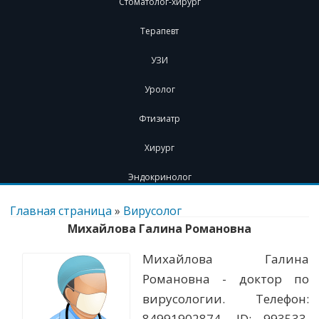
Стоматолог-хирург
Терапевт
УЗИ
Уролог
Фтизиатр
Хирург
Эндокринолог
Перейти
к
Главная страница
»
Вирусолог
содержимому
Михайлова Галина Романовна
Михайлова Галина
Романовна - доктор по
вирусологии. Телефон:
84991902874. ID: 993533.