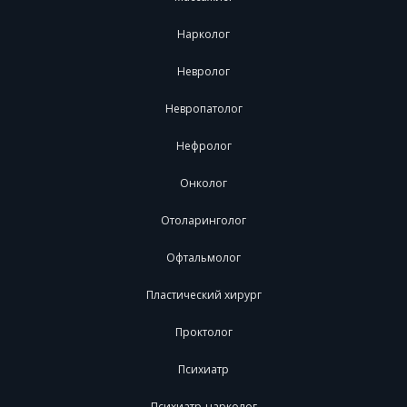
Нарколог
Невролог
Невропатолог
Нефролог
Онколог
Отоларинголог
Офтальмолог
Пластический хирург
Проктолог
Психиатр
Психиатр-нарколог