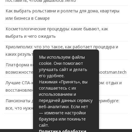
поставить, чтобы дышалось легко
Как выбрать рольставни и роллеты для дома, квартиры
или бизнеса в Самаре
Косметологические процедуры: какие бывают, как
выбрать и чего ожидать
Криолиполиз: что это такое, как работает процедура и
каких результатов ждать
Мы используем файлы
cookie. Они помогают
Платформа контейнеризации в России: обзор
улучшать сайт и делать
возможностей и перспектив развития сайта Bootsman.tech
его удобнее.
Нажимая «Принять», вы
Лучшие СПА-комплексы в Тольятти с бассейном: отдых и
соглашаетесь с их
восстановление за городом
использованием и
передачей данных сервису
Пансионаты для пожилых с деменцией в Екатеринбурге:
веб-аналитики. Если нет
все, что нужно знать
— измените настройки
браузера или покиньте
сайт.
Политика обработки