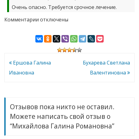
Очень опасно. Требуется срочное лечение.
к
Комментарии
отключены
записи
Михайлова
Галина
Романовна
Навигация
Ершова Галина
Бухарева Светлана
по
Ивановна
Валентиновна
записям
Отзывов пока никто не оставил.
Можете написать свой отзыв о
“Михайлова Галина Романовна”