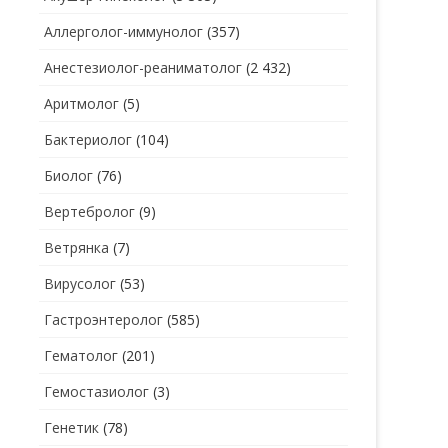
Аллерголог-иммунолог
(357)
СТОМАТОЛОГ
СТОМАТОЛОГ-ГИГИЕНИСТ
Анестезиолог-реаниматолог
(2 432)
ТЕРАПЕВТ
СТОМАТОЛОГ-ОРТОДОНТ
Аритмолог
(5)
УЗИ
СТОМАТОЛОГ-ОРТОПЕД
Бактериолог
(104)
УРОЛОГ
СТОМАТОЛОГ-ПАРОДОНТОЛОГ
Биолог
(76)
ФТИЗИАТР
СТОМАТОЛОГ-ТЕРАПЕВТ
Вертебролог
(9)
ХИРУРГ
СТОМАТОЛОГ-ХИРУРГ
Ветрянка
(7)
ЭНДОКРИНОЛОГ
Вирусолог
(53)
Гастроэнтеролог
(585)
Гематолог
(201)
Гемостазиолог
(3)
Генетик
(78)