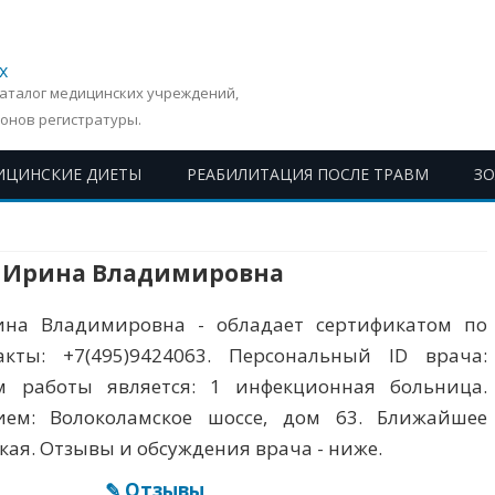
х
Каталог медицинских учреждений,
онов регистратуры.
ИЦИНСКИЕ ДИЕТЫ
РЕАБИЛИТАЦИЯ ПОСЛЕ ТРАВМ
З
Перейти
к
содержимому
 Ирина Владимировна
на Владимировна - обладает сертификатом по
акты: +7(495)9424063. Персональный ID врача:
 работы является: 1 инфекционная больница.
ием: Волоколамское шоссе, дом 63. Ближайшее
кая. Отзывы и обсуждения врача - ниже.
✎ Отзывы