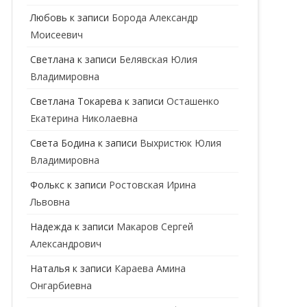
ГЕНЕТИК
Любовь
к записи
Борода Александр
Моисеевич
ГИНЕКОЛОГ
Светлана
к записи
Белявская Юлия
ГОМЕОПАТ
Владимировна
ДЕРМАТОВЕНЕРОЛОГ
Cветлана Токарева
к записи
Осташенко
Екатерина Николаевна
ДЕРМАТОЛОГ
Света Бодина
к записи
Выхристюк Юлия
ДЕТСКИЕ ВРАЧИ
ДЕТСКИЙ КАРДИОЛОГ
Владимировна
ДИЕТОЛОГ
ДЕТСКИЙ ПСИХИАТР
Фолькс
к записи
Ростовская Ирина
Львовна
КАРДИОЛОГ
ДЕТСКИЙ СТОМАТОЛОГ
Надежда
к записи
Макаров Сергей
КОСМЕТОЛОГ
ДЕТСКИЙ ХИРУРГ
Александрович
МАММОЛОГ
ЛОГОПЕД
Наталья
к записи
Караева Амина
Онгарбиевна
МАССАЖИСТ
ПЕДИАТР