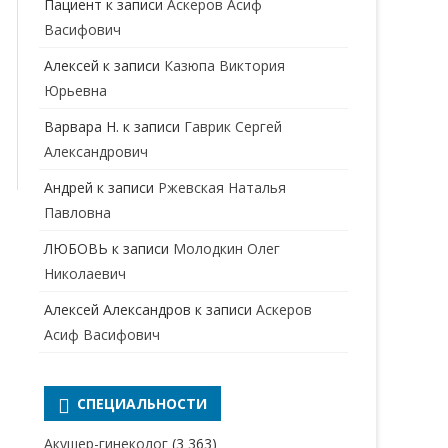
Пациент
к записи
Аскеров Асиф
НАРКОЛОГ
ПЕРИНАТАЛЬНЫЙ ПСИХОЛОГ
Васифович
НЕВРОЛОГ
Алексей
к записи
Казюпа Виктория
НЕВРОПАТОЛОГ
Юрьевна
Варвара Н.
к записи
Гаврик Сергей
НЕФРОЛОГ
Александрович
ОНКОЛОГ
Андрей
к записи
Ржевская Наталья
ОТОЛАРИНГОЛОГ
Павловна
ЛЮБОВЬ
к записи
Молодкин Олег
ОФТАЛЬМОЛОГ
Николаевич
ПЛАСТИЧЕСКИЙ ХИРУРГ
Алексей Александров
к записи
Аскеров
ПРОКТОЛОГ
Асиф Васифович
ПСИХИАТР
ПСИХИАТР-НАРКОЛОГ
СПЕЦИАЛЬНОСТИ
РЕВМАТОЛОГ
ПСИХОЛОГ
Акушер-гинеколог
(3 363)
РЕНТГЕНОЛОГ
ПСИХОТЕРАПЕВТ