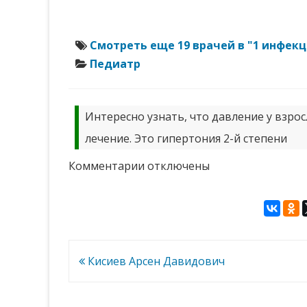
Смотреть еще 19 врачей в "1 инфек
Педиатр
Интересно узнать, что давление у взрос
лечение. Это гипертония 2-й степени
к
Комментарии
отключены
записи
Митрофанова
Ирина
Владимировна
Навигация
Кисиев Арсен Давидович
по
записям