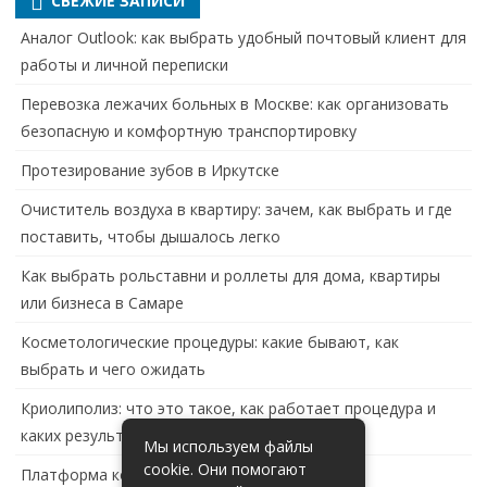
СВЕЖИЕ ЗАПИСИ
Аналог Outlook: как выбрать удобный почтовый клиент для
работы и личной переписки
Перевозка лежачих больных в Москве: как организовать
безопасную и комфортную транспортировку
Протезирование зубов в Иркутске
Очиститель воздуха в квартиру: зачем, как выбрать и где
поставить, чтобы дышалось легко
Как выбрать рольставни и роллеты для дома, квартиры
или бизнеса в Самаре
Косметологические процедуры: какие бывают, как
выбрать и чего ожидать
Криолиполиз: что это такое, как работает процедура и
каких результатов ждать
Мы используем файлы
cookie. Они помогают
Платформа контейнеризации в России: обзор