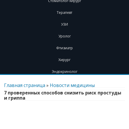
Стоматолог-хирург
Терапевт
УЗИ
Уролог
Фтизиатр
Хирург
Эндокринолог
Перейти
к
Главная страница
»
Новости медицины
содержимому
7 проверенных способов снизить риск простуды
и гриппа