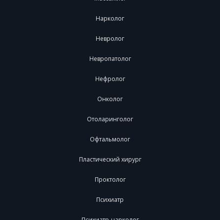
Нарколог
Невролог
Невропатолог
Нефролог
Онколог
Отоларинголог
Офтальмолог
Пластический хирург
Проктолог
Психиатр
Психиатр-нарколог