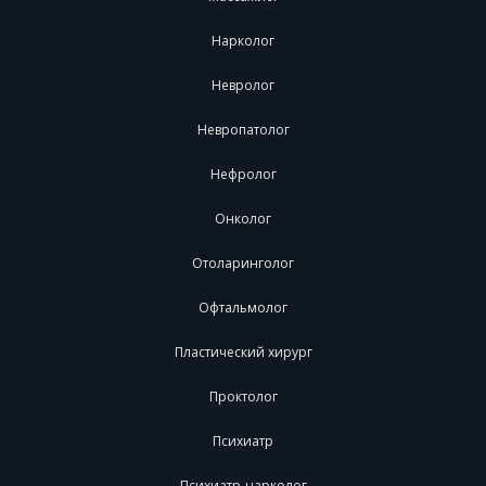
Нарколог
Невролог
Невропатолог
Нефролог
Онколог
Отоларинголог
Офтальмолог
Пластический хирург
Проктолог
Психиатр
Психиатр-нарколог