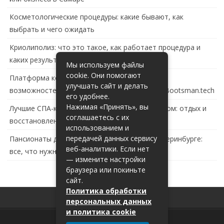
Косметологические процедуры: какие бывают, как
выбрать и чего ожидать
Криолиполиз: что это такое, как работает процедура и
каких результатов ждать
Мы используем файлы
cookie. Они помогают
Платформа контейнеризации в России: обзор
улучшать сайт и делать
возможностей и перспектив развития сайта Bootsman.tech
его удобнее.
Нажимая «Принять», вы
Лучшие СПА-комплексы в Тольятти с бассейном: отдых и
соглашаетесь с их
восстановление за городом
использованием и
передачей данных сервису
Пансионаты для пожилых с деменцией в Екатеринбурге:
веб-аналитики. Если нет
все, что нужно знать
— измените настройки
браузера или покиньте
сайт.
Политика обработки
персональных данных
и политика cookie