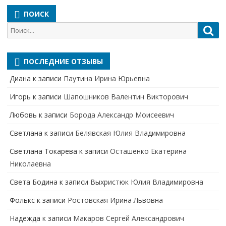
ПОИСК
Поиск
Пои
для:
ПОСЛЕДНИЕ ОТЗЫВЫ
Диана
к записи
Паутина Ирина Юрьевна
Игорь
к записи
Шапошников Валентин Викторович
Любовь
к записи
Борода Александр Моисеевич
Светлана
к записи
Белявская Юлия Владимировна
Cветлана Токарева
к записи
Осташенко Екатерина
Николаевна
Света Бодина
к записи
Выхристюк Юлия Владимировна
Фолькс
к записи
Ростовская Ирина Львовна
Надежда
к записи
Макаров Сергей Александрович