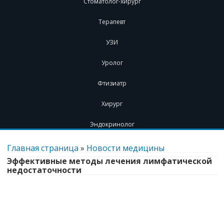
Стоматолог-хирург
Терапевт
УЗИ
Уролог
Фтизиатр
Хирург
Эндокринолог
Перейти
к
Главная страница
»
Новости медицины
содержимому
Эффективные методы лечения лимфатической
недостаточности