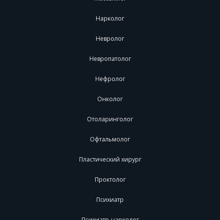
Нарколог
Невролог
Невропатолог
Нефролог
Онколог
Отоларинголог
Офтальмолог
Пластический хирург
Проктолог
Психиатр
Психиатр-нарколог