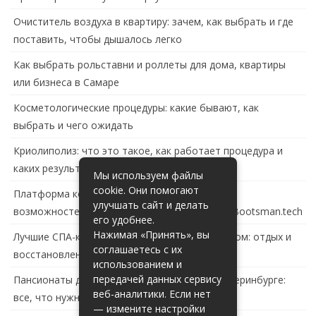
Очиститель воздуха в квартиру: зачем, как выбрать и где
поставить, чтобы дышалось легко
Как выбрать рольставни и роллеты для дома, квартиры
или бизнеса в Самаре
Косметологические процедуры: какие бывают, как
выбрать и чего ожидать
Криолиполиз: что это такое, как работает процедура и
каких результатов ждать
Мы используем файлы
cookie. Они помогают
Платформа контейнеризации в России: обзор
улучшать сайт и делать
возможностей и перспектив развития сайта Bootsman.tech
его удобнее.
Нажимая «Принять», вы
Лучшие СПА-комплексы в Тольятти с бассейном: отдых и
соглашаетесь с их
восстановление за городом
использованием и
передачей данных сервису
Пансионаты для пожилых с деменцией в Екатеринбурге:
веб-аналитики. Если нет
все, что нужно знать
— измените настройки