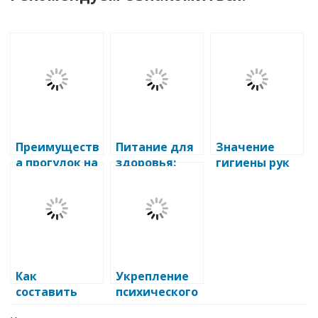
Преимуществ
Питание для
Значение
а прогулок на
здоровья:
гигиены рук
свежем
основные
для здоровья
воздухе для
правила и
здоровья
рекомендаци
и
Как
Укрепление
составить
психического
меню для
и