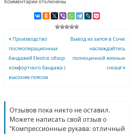
к
Комментарии
отключены
людей,
эмоциональн
записи
страдающих
ого здоровья
Компрессионные
артритом
рукава:
отличный
выбор
для
здоровья
Навигация
Производство
Вывод из запоя в Сочи:
и
комфорта
по
послеоперационных
наслаждайтесь
записям
бандажей Elestra: обзор
полноценной жизнью
комфортного бандажа с
снова!
высоким поясом
Отзывов пока никто не оставил.
Можете написать свой отзыв о
“Компрессионные рукава: отличный