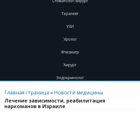
Стоматолог-хирург
Терапевт
УЗИ
Уролог
Фтизиатр
Хирург
Эндокринолог
Перейти
к
Главная страница
»
Новости медицины
содержимому
Лечение зависимости, реабилитация
наркоманов в Израиле