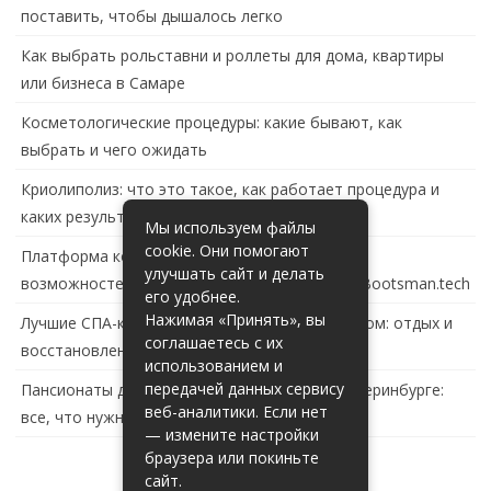
поставить, чтобы дышалось легко
Как выбрать рольставни и роллеты для дома, квартиры
или бизнеса в Самаре
Косметологические процедуры: какие бывают, как
выбрать и чего ожидать
Криолиполиз: что это такое, как работает процедура и
каких результатов ждать
Мы используем файлы
cookie. Они помогают
Платформа контейнеризации в России: обзор
улучшать сайт и делать
возможностей и перспектив развития сайта Bootsman.tech
его удобнее.
Нажимая «Принять», вы
Лучшие СПА-комплексы в Тольятти с бассейном: отдых и
соглашаетесь с их
восстановление за городом
использованием и
передачей данных сервису
Пансионаты для пожилых с деменцией в Екатеринбурге:
веб-аналитики. Если нет
все, что нужно знать
— измените настройки
браузера или покиньте
сайт.