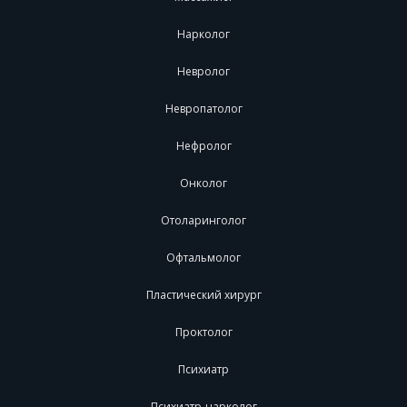
Нарколог
Невролог
Невропатолог
Нефролог
Онколог
Отоларинголог
Офтальмолог
Пластический хирург
Проктолог
Психиатр
Психиатр-нарколог