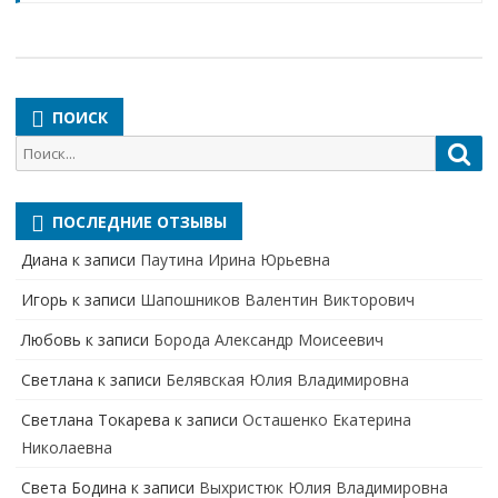
ПОИСК
Поиск
Пои
для:
ПОСЛЕДНИЕ ОТЗЫВЫ
Диана
к записи
Паутина Ирина Юрьевна
Игорь
к записи
Шапошников Валентин Викторович
Любовь
к записи
Борода Александр Моисеевич
Светлана
к записи
Белявская Юлия Владимировна
Cветлана Токарева
к записи
Осташенко Екатерина
Николаевна
Света Бодина
к записи
Выхристюк Юлия Владимировна