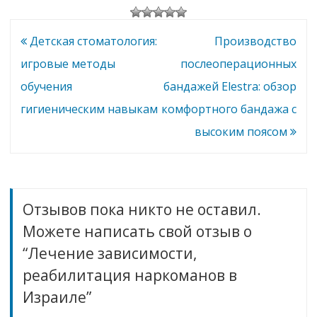
инвалидност
наркоманов
и
в
Израиле
Навигация
Детская стоматология:
Производство
по
игровые методы
послеоперационных
записям
обучения
бандажей Elestra: обзор
гигиеническим навыкам
комфортного бандажа с
высоким поясом
Отзывов пока никто не оставил.
Можете написать свой отзыв о
“Лечение зависимости,
реабилитация наркоманов в
Израиле”