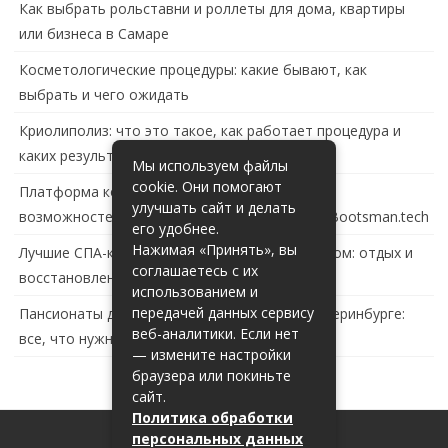
Как выбрать рольставни и роллеты для дома, квартиры
или бизнеса в Самаре
Косметологические процедуры: какие бывают, как
выбрать и чего ожидать
Криолиполиз: что это такое, как работает процедура и
каких результатов ждать
Мы используем файлы
cookie. Они помогают
Платформа контейнеризации в России: обзор
улучшать сайт и делать
возможностей и перспектив развития сайта Bootsman.tech
его удобнее.
Нажимая «Принять», вы
Лучшие СПА-комплексы в Тольятти с бассейном: отдых и
соглашаетесь с их
восстановление за городом
использованием и
передачей данных сервису
Пансионаты для пожилых с деменцией в Екатеринбурге:
веб-аналитики. Если нет
все, что нужно знать
— измените настройки
браузера или покиньте
сайт.
Политика обработки
персональных данных