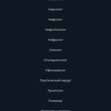
Нарколог
Невролог
Невропатолог
Нефролог
Онколог
Отоларинголог
Офтальмолог
Пластический хирург
Проктолог
Психиатр
Психиатр-нарколог