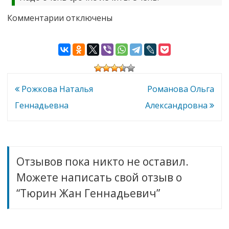
к
Комментарии
отключены
записи
Тюрин
Жан
Геннадьевич
Навигация
Рожкова Наталья
Романова Ольга
по
Геннадьевна
Александровна
записям
Отзывов пока никто не оставил.
Можете написать свой отзыв о
“Тюрин Жан Геннадьевич”