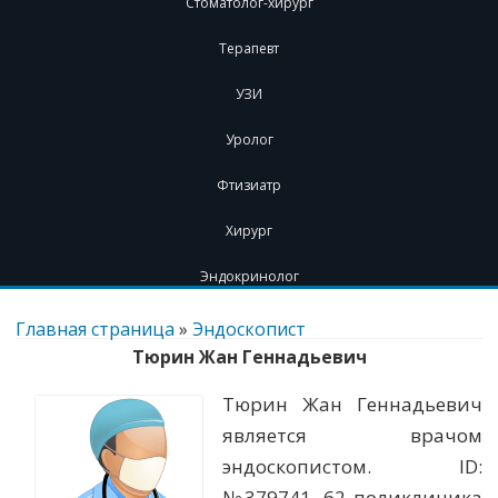
Стоматолог-хирург
Терапевт
УЗИ
Уролог
Фтизиатр
Хирург
Эндокринолог
Перейти
к
Главная страница
»
Эндоскопист
содержимому
Тюрин Жан Геннадьевич
Тюрин Жан Геннадьевич
является врачом
эндоскопистом. ID:
№379741. 62 поликлиника