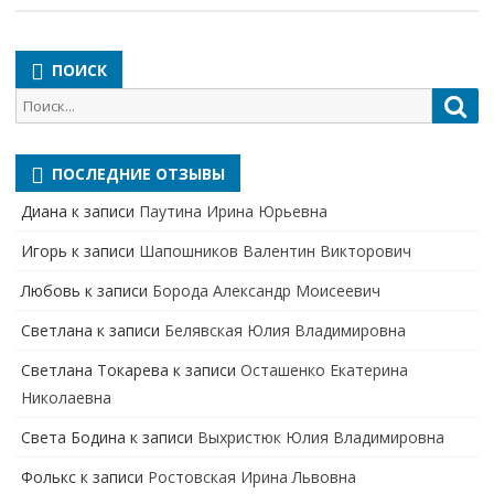
ПОИСК
Поиск
Пои
для:
ПОСЛЕДНИЕ ОТЗЫВЫ
Диана
к записи
Паутина Ирина Юрьевна
Игорь
к записи
Шапошников Валентин Викторович
Любовь
к записи
Борода Александр Моисеевич
Светлана
к записи
Белявская Юлия Владимировна
Cветлана Токарева
к записи
Осташенко Екатерина
Николаевна
Света Бодина
к записи
Выхристюк Юлия Владимировна
Фолькс
к записи
Ростовская Ирина Львовна