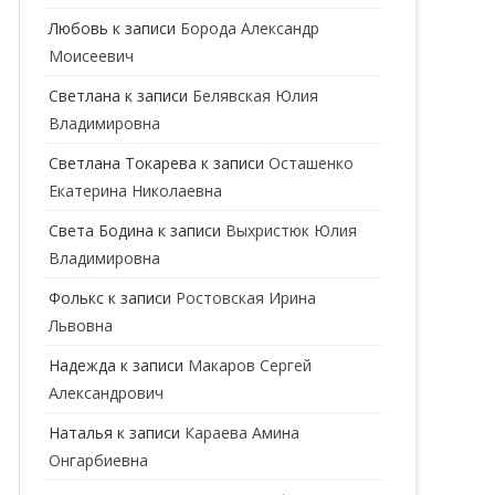
ГЕНЕТИК
Любовь
к записи
Борода Александр
Моисеевич
ГИНЕКОЛОГ
Светлана
к записи
Белявская Юлия
ГОМЕОПАТ
Владимировна
ДЕРМАТОВЕНЕРОЛОГ
Cветлана Токарева
к записи
Осташенко
Екатерина Николаевна
ДЕРМАТОЛОГ
Света Бодина
к записи
Выхристюк Юлия
ДЕТСКИЕ ВРАЧИ
ДЕТСКИЙ КАРДИОЛОГ
Владимировна
ДИЕТОЛОГ
ДЕТСКИЙ ПСИХИАТР
Фолькс
к записи
Ростовская Ирина
Львовна
КАРДИОЛОГ
ДЕТСКИЙ СТОМАТОЛОГ
Надежда
к записи
Макаров Сергей
КОСМЕТОЛОГ
ДЕТСКИЙ ХИРУРГ
Александрович
МАММОЛОГ
ЛОГОПЕД
Наталья
к записи
Караева Амина
Онгарбиевна
МАССАЖИСТ
ПЕДИАТР