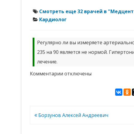
Смотреть еще 32 врачей в "Медцен
Кардиолог
Регулярно ли вы измеряете артериальное
235 на 90 является не нормой. Гипертони
лечение.
к
Комментарии
отключены
записи
Пичугова
Светлана
Владимировна
Навигация
Борзунов Алексей Андреевич
по
записям