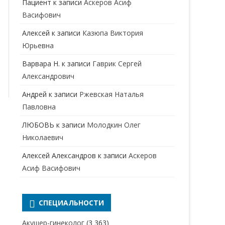
Пациент
к записи
Аскеров Асиф
НАРКОЛОГ
ПЕРИНАТАЛЬНЫЙ ПСИХОЛОГ
Васифович
НЕВРОЛОГ
Алексей
к записи
Казюпа Виктория
НЕВРОПАТОЛОГ
Юрьевна
Варвара Н.
к записи
Гаврик Сергей
НЕФРОЛОГ
Александрович
ОНКОЛОГ
Андрей
к записи
Ржевская Наталья
ОТОЛАРИНГОЛОГ
Павловна
ЛЮБОВЬ
к записи
Молодкин Олег
ОФТАЛЬМОЛОГ
Николаевич
ПЛАСТИЧЕСКИЙ ХИРУРГ
Алексей Александров
к записи
Аскеров
ПРОКТОЛОГ
Асиф Васифович
ПСИХИАТР
ПСИХИАТР-НАРКОЛОГ
СПЕЦИАЛЬНОСТИ
РЕВМАТОЛОГ
ПСИХОЛОГ
Акушер-гинеколог
(3 363)
РЕНТГЕНОЛОГ
ПСИХОТЕРАПЕВТ