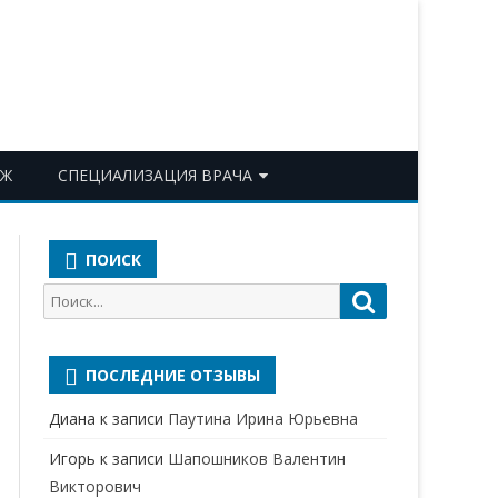
ОЖ
СПЕЦИАЛИЗАЦИЯ ВРАЧА
АКУШЕР-ГИНЕКОЛОГ
ПОИСК
АЛЛЕРГОЛОГ-ИММУНОЛОГ
Поиск
Поиск
АНЕСТЕЗИОЛОГ-
для:
РЕАНИМАТОЛОГ
ПОСЛЕДНИЕ ОТЗЫВЫ
БАКТЕРИОЛОГ
Диана
к записи
Паутина Ирина Юрьевна
ВЕРТЕБРОЛОГ
Игорь
к записи
Шапошников Валентин
ГАСТРОЭНТЕРОЛОГ
Викторович