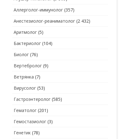
Аллерголог-иммунолог
(357)
СТОМАТОЛОГ
СТОМАТОЛОГ-ГИГИЕНИСТ
Анестезиолог-реаниматолог
(2 432)
ТЕРАПЕВТ
СТОМАТОЛОГ-ОРТОДОНТ
Аритмолог
(5)
УЗИ
СТОМАТОЛОГ-ОРТОПЕД
Бактериолог
(104)
УРОЛОГ
СТОМАТОЛОГ-ПАРОДОНТОЛОГ
Биолог
(76)
ФТИЗИАТР
СТОМАТОЛОГ-ТЕРАПЕВТ
Вертебролог
(9)
ХИРУРГ
СТОМАТОЛОГ-ХИРУРГ
Ветрянка
(7)
ЭНДОКРИНОЛОГ
Вирусолог
(53)
Гастроэнтеролог
(585)
Гематолог
(201)
Гемостазиолог
(3)
Генетик
(78)