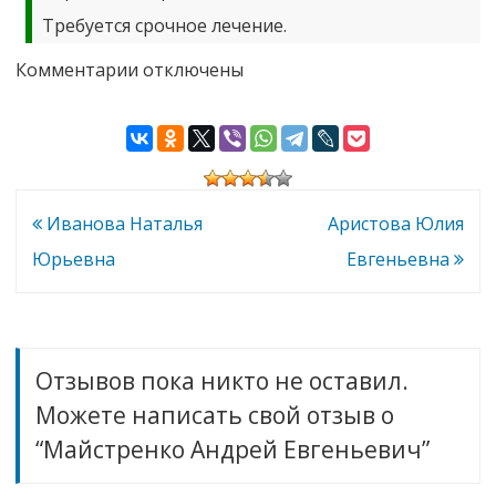
Требуется срочное лечение.
к
Комментарии
отключены
записи
Майстренко
Андрей
Евгеньевич
Навигация
Иванова Наталья
Аристова Юлия
по
Юрьевна
Евгеньевна
записям
Отзывов пока никто не оставил.
Можете написать свой отзыв о
“Майстренко Андрей Евгеньевич”