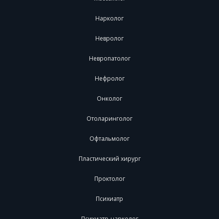
Нарколог
Невролог
Невропатолог
Нефролог
Онколог
Отоларинголог
Офтальмолог
Пластический хирург
Проктолог
Психиатр
Психиатр-нарколог