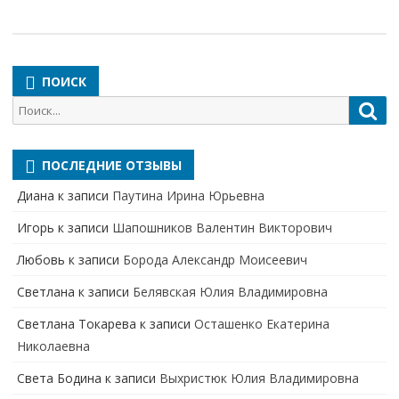
ПОИСК
Поиск
Пои
для:
ПОСЛЕДНИЕ ОТЗЫВЫ
Диана
к записи
Паутина Ирина Юрьевна
Игорь
к записи
Шапошников Валентин Викторович
Любовь
к записи
Борода Александр Моисеевич
Светлана
к записи
Белявская Юлия Владимировна
Cветлана Токарева
к записи
Осташенко Екатерина
Николаевна
Света Бодина
к записи
Выхристюк Юлия Владимировна