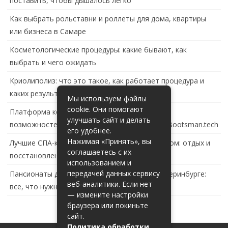
поставить, чтобы дышалось легко
Как выбрать рольставни и роллеты для дома, квартиры
или бизнеса в Самаре
Косметологические процедуры: какие бывают, как
выбрать и чего ожидать
Криолиполиз: что это такое, как работает процедура и
каких результатов ждать
Мы используем файлы
cookie. Они помогают
Платформа контейнеризации в России: обзор
улучшать сайт и делать
возможностей и перспектив развития сайта Bootsman.tech
его удобнее.
Нажимая «Принять», вы
Лучшие СПА-комплексы в Тольятти с бассейном: отдых и
соглашаетесь с их
восстановление за городом
использованием и
передачей данных сервису
Пансионаты для пожилых с деменцией в Екатеринбурге:
веб-аналитики. Если нет
все, что нужно знать
— измените настройки
браузера или покиньте
сайт.
Политика обработки