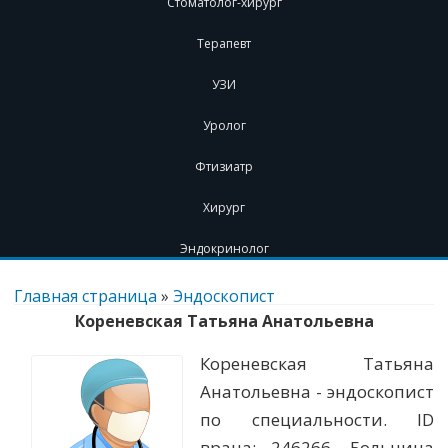
Стоматолог-хирург
Терапевт
УЗИ
Уролог
Фтизиатр
Хирург
Эндокринолог
Перейти
к
Главная страница
»
Эндоскопист
содержимому
Кореневская Татьяна Анатольевна
Кореневская Татьяна
Анатольевна - эндоскопист
по специальности. ID
врача: 246266. Больница