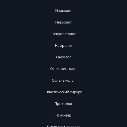
Нарколог
Невролог
Невропатолог
Нефролог
Онколог
Отоларинголог
Офтальмолог
Пластический хирург
Проктолог
Психиатр
Психиатр-нарколог