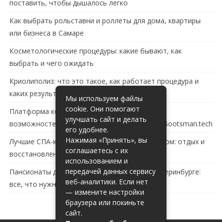
поставить, чтобы дышалось легко
Как выбрать рольставни и роллеты для дома, квартиры
или бизнеса в Самаре
Косметологические процедуры: какие бывают, как
выбрать и чего ожидать
Криолиполиз: что это такое, как работает процедура и
каких результатов ждать
Мы используем файлы
cookie. Они помогают
Платформа контейнеризации в России: обзор
улучшать сайт и делать
возможностей и перспектив развития сайта Bootsman.tech
его удобнее.
Нажимая «Принять», вы
Лучшие СПА-комплексы в Тольятти с бассейном: отдых и
соглашаетесь с их
восстановление за городом
использованием и
передачей данных сервису
Пансионаты для пожилых с деменцией в Екатеринбурге:
веб-аналитики. Если нет
все, что нужно знать
— измените настройки
браузера или покиньте
сайт.