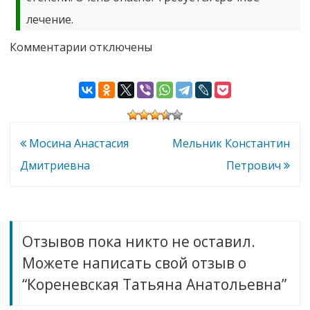
лечение.
к
Комментарии
отключены
записи
Кореневская
Татьяна
Анатольевна
Навигация
Мосина Анастасия
Мельник Константин
по
Дмитриевна
Петрович
записям
Отзывов пока никто не оставил.
Можете написать свой отзыв о
“Кореневская Татьяна Анатольевна”