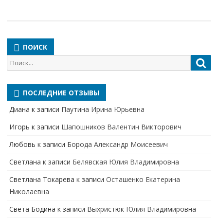
ПОИСК
Поиск
Пои
для:
ПОСЛЕДНИЕ ОТЗЫВЫ
Диана
к записи
Паутина Ирина Юрьевна
Игорь
к записи
Шапошников Валентин Викторович
Любовь
к записи
Борода Александр Моисеевич
Светлана
к записи
Белявская Юлия Владимировна
Cветлана Токарева
к записи
Осташенко Екатерина
Николаевна
Света Бодина
к записи
Выхристюк Юлия Владимировна