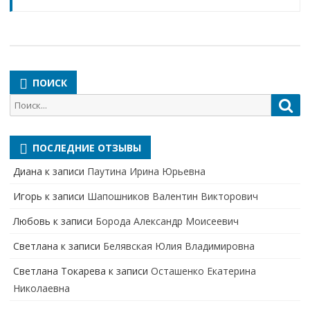
ПОИСК
Поиск
Пои
для:
ПОСЛЕДНИЕ ОТЗЫВЫ
Диана
к записи
Паутина Ирина Юрьевна
Игорь
к записи
Шапошников Валентин Викторович
Любовь
к записи
Борода Александр Моисеевич
Светлана
к записи
Белявская Юлия Владимировна
Cветлана Токарева
к записи
Осташенко Екатерина
Николаевна