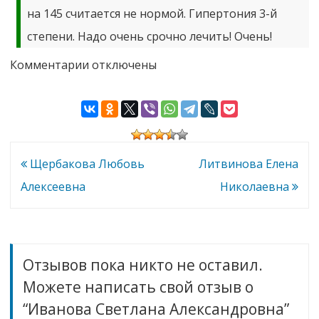
на 145 считается не нормой. Гипертония 3-й
степени. Надо очень срочно лечить! Очень!
к
Комментарии
отключены
записи
Иванова
Светлана
Александровна
Навигация
Щербакова Любовь
Литвинова Елена
по
Алексеевна
Николаевна
записям
Отзывов пока никто не оставил.
Можете написать свой отзыв о
“Иванова Светлана Александровна”