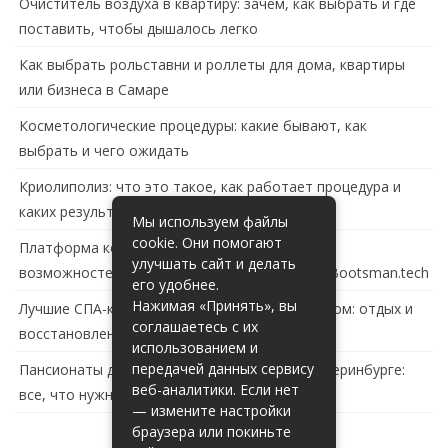
Очиститель воздуха в квартиру: зачем, как выбрать и где
поставить, чтобы дышалось легко
Как выбрать рольставни и роллеты для дома, квартиры
или бизнеса в Самаре
Косметологические процедуры: какие бывают, как
выбрать и чего ожидать
Криолиполиз: что это такое, как работает процедура и
каких результатов ждать
Мы используем файлы
cookie. Они помогают
Платформа контейнеризации в России: обзор
улучшать сайт и делать
возможностей и перспектив развития сайта Bootsman.tech
его удобнее.
Нажимая «Принять», вы
Лучшие СПА-комплексы в Тольятти с бассейном: отдых и
соглашаетесь с их
восстановление за городом
использованием и
передачей данных сервису
Пансионаты для пожилых с деменцией в Екатеринбурге:
веб-аналитики. Если нет
все, что нужно знать
— измените настройки
браузера или покиньте