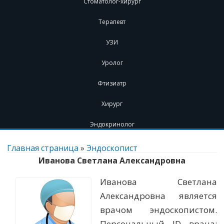
Стоматолог-хирург
Терапевт
УЗИ
Уролог
Фтизиатр
Хирург
Эндокринолог
Перейти
к
Главная страница
»
Эндоскопист
содержимому
Иванова Светлана Александровна
Иванова Светлана
Александровна является
врачом эндоскопистом.
Персональный ID врача: