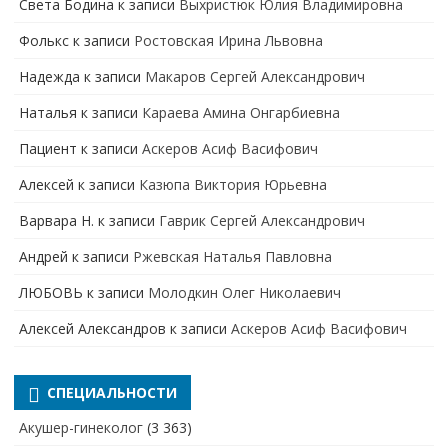
Света Бодина
к записи
Выхристюк Юлия Владимировна
Фолькс
к записи
Ростовская Ирина Львовна
Надежда
к записи
Макаров Сергей Александрович
Наталья
к записи
Караева Амина Онгарбиевна
Пациент
к записи
Аскеров Асиф Васифович
Алексей
к записи
Казюпа Виктория Юрьевна
Варвара Н.
к записи
Гаврик Сергей Александрович
Андрей
к записи
Ржевская Наталья Павловна
ЛЮБОВЬ
к записи
Молодкин Олег Николаевич
Алексей Александров
к записи
Аскеров Асиф Васифович
СПЕЦИАЛЬНОСТИ
Акушер-гинеколог
(3 363)