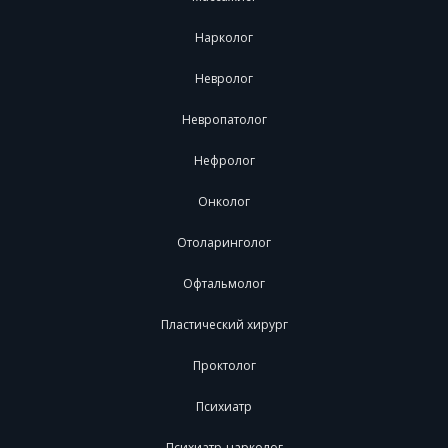
Нарколог
Невролог
Невропатолог
Нефролог
Онколог
Отоларинголог
Офтальмолог
Пластический хирург
Проктолог
Психиатр
Психиатр-нарколог