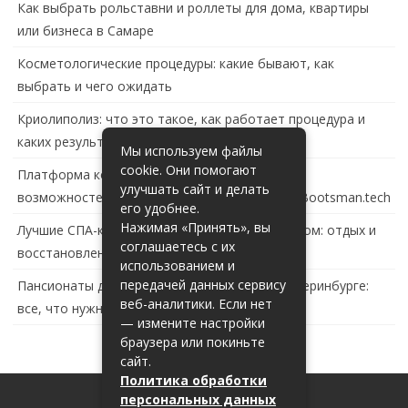
Как выбрать рольставни и роллеты для дома, квартиры
или бизнеса в Самаре
Косметологические процедуры: какие бывают, как
выбрать и чего ожидать
Криолиполиз: что это такое, как работает процедура и
каких результатов ждать
Мы используем файлы
cookie. Они помогают
Платформа контейнеризации в России: обзор
улучшать сайт и делать
возможностей и перспектив развития сайта Bootsman.tech
его удобнее.
Нажимая «Принять», вы
Лучшие СПА-комплексы в Тольятти с бассейном: отдых и
соглашаетесь с их
восстановление за городом
использованием и
передачей данных сервису
Пансионаты для пожилых с деменцией в Екатеринбурге:
веб-аналитики. Если нет
все, что нужно знать
— измените настройки
браузера или покиньте
сайт.
Политика обработки
персональных данных