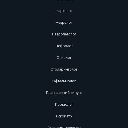
Нарколог
Невролог
Невропатолог
Нефролог
Онколог
Отоларинголог
Офтальмолог
Пластический хирург
Проктолог
Психиатр
Психиатр-нарколог