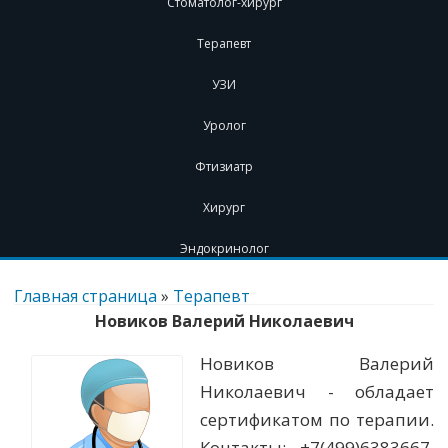
Стоматолог-хирург
Терапевт
УЗИ
Уролог
Фтизиатр
Хирург
Эндокринолог
Перейти
к
Главная страница
»
Терапевт
содержимому
Новиков Валерий Николаевич
Новиков Валерий
Николаевич - обладает
сертификатом по терапии.
Контакты: +7(499)6383667.