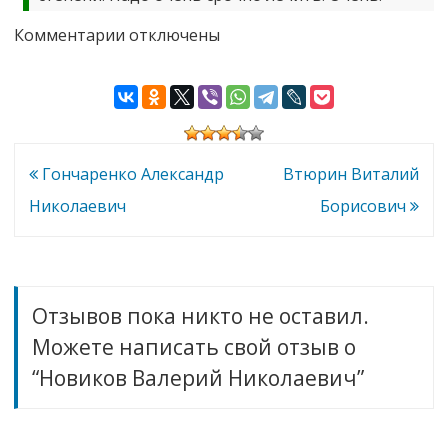
к
Комментарии
отключены
записи
Новиков
Валерий
Николаевич
Навигация
Гончаренко Александр
Втюрин Виталий
по
Николаевич
Борисович
записям
Отзывов пока никто не оставил.
Можете написать свой отзыв о
“Новиков Валерий Николаевич”