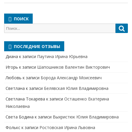
ПОИСК
Поиск
Пои
для:
ПОСЛЕДНИЕ ОТЗЫВЫ
Диана
к записи
Паутина Ирина Юрьевна
Игорь
к записи
Шапошников Валентин Викторович
Любовь
к записи
Борода Александр Моисеевич
Светлана
к записи
Белявская Юлия Владимировна
Cветлана Токарева
к записи
Осташенко Екатерина
Николаевна
Света Бодина
к записи
Выхристюк Юлия Владимировна
Фолькс
к записи
Ростовская Ирина Львовна