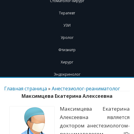
Стоматолог-хирург
Терапевт
УЗИ
Уролог
Фтизиатр
Хирург
Эндокринолог
Перейти
к
Главная страница
»
Анестезиолог-реаниматолог
содержимому
Максимцева Екатерина Алексеевна
Максимцева Екатерина
Алексеевна является
доктором анестезиологом-
реаниматологом. ID: