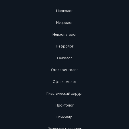
Нарколог
Невролог
Невропатолог
Нефролог
Онколог
Отоларинголог
Офтальмолог
Пластический хирург
Проктолог
Психиатр
Психиатр-нарколог