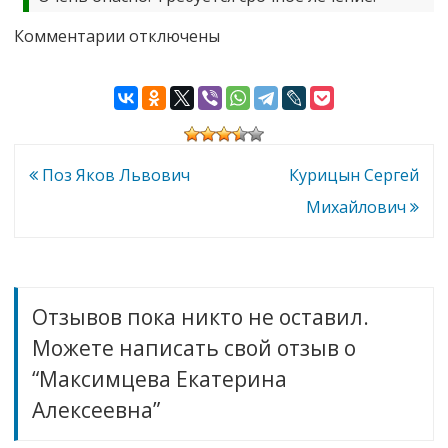
к
Комментарии
отключены
записи
Максимцева
Екатерина
Алексеевна
Навигация
Поз Яков Львович
Курицын Сергей
по
Михайлович
записям
Отзывов пока никто не оставил.
Можете написать свой отзыв о
“Максимцева Екатерина
Алексеевна”