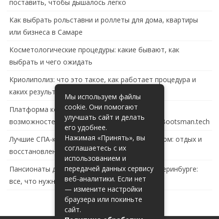
поставить, чтобы дышалось легко
Как выбрать рольставни и роллеты для дома, квартиры
или бизнеса в Самаре
Косметологические процедуры: какие бывают, как
выбрать и чего ожидать
Криолиполиз: что это такое, как работает процедура и
каких результатов ждать
Мы используем файлы
cookie. Они помогают
Платформа контейнеризации в России: обзор
улучшать сайт и делать
возможностей и перспектив развития сайта Bootsman.tech
его удобнее.
Нажимая «Принять», вы
Лучшие СПА-комплексы в Тольятти с бассейном: отдых и
соглашаетесь с их
восстановление за городом
использованием и
передачей данных сервису
Пансионаты для пожилых с деменцией в Екатеринбурге:
веб-аналитики. Если нет
все, что нужно знать
— измените настройки
браузера или покиньте
сайт.