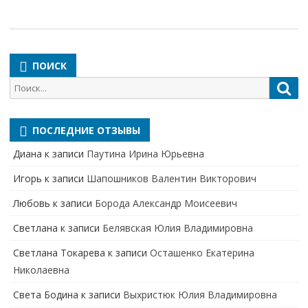
ПОИСК
Поиск
Пои
для:
ПОСЛЕДНИЕ ОТЗЫВЫ
Диана
к записи
Паутина Ирина Юрьевна
Игорь
к записи
Шапошников Валентин Викторович
Любовь
к записи
Борода Александр Моисеевич
Светлана
к записи
Белявская Юлия Владимировна
Cветлана Токарева
к записи
Осташенко Екатерина
Николаевна
Света Бодина
к записи
Выхристюк Юлия Владимировна