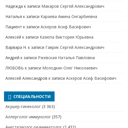
Надежда
к записи
Макаров Сергей Александрович
Наталья
к записи
Караева Амина Онгарбиевна
Пациент
к записи
Аскеров Асиф Васифович
Алексей
к записи
Казюпа Виктория Юрьевна
Варвара Н.
к записи
Гаврик Сергей Александрович
Андрей
к записи
Ржевская Наталья Павловна
ЛЮБОВЬ
к записи
Молодкин Олег Николаевич
Алексей Александров
к записи
Аскеров Асиф Васифович
СПЕЦИАЛЬНОСТИ
Акушер-гинеколог
(3 363)
Аллерголог-иммунолог
(357)
Анестезиолог-реаниматолог
(2 432)