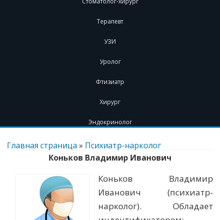
Стоматолог-хирург
Терапевт
УЗИ
Уролог
Фтизиатр
Хирург
Эндокринолог
Перейти
к
Главная страница
»
Психиатр-нарколог
содержимому
Коньков Владимир Иванович
Коньков Владимир
Иванович (психиатр-
нарколог). Обладает
индентификатором: