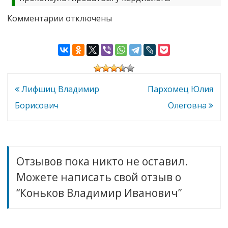
к
Комментарии
отключены
записи
Коньков
Владимир
Иванович
Навигация
Лифшиц Владимир
Пархомец Юлия
по
Борисович
Олеговна
записям
Отзывов пока никто не оставил.
Можете написать свой отзыв о
“Коньков Владимир Иванович”