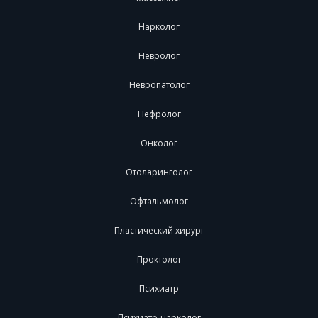
Нарколог
Невролог
Невропатолог
Нефролог
Онколог
Отоларинголог
Офтальмолог
Пластический хирург
Проктолог
Психиатр
Психиатр-нарколог