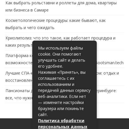
Как выбрать рольставни и роллеты для дома, квартиры
или бизнеса в Самаре
Косметологические процедуры: какие бывают, как
выбрать и чего ожидать
Криолиполиз: что это такое, как работает процедура и
каких результатов ждать
Мы используем файлы
cookie. Они помогают
Платформа контейнеризации в России: обзор
улучшать сайт и делать
возможностей и перспектив развития сайта Bootsman.tech
его удобнее.
Нажимая «Принять», вы
Лучшие СПА-комплексы в Тольятти с бассейном: отдых и
соглашаетесь с их
восстановление за городом
использованием и
передачей данных сервису
Пансионаты для пожилых с деменцией в Екатеринбурге:
веб-аналитики. Если нет
все, что нужно знать
— измените настройки
браузера или покиньте
сайт.
Политика обработки
персональных данных