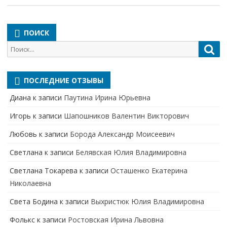
ПОИСК
Поиск
Пои
для:
ПОСЛЕДНИЕ ОТЗЫВЫ
Диана
к записи
Паутина Ирина Юрьевна
Игорь
к записи
Шапошников Валентин Викторович
Любовь
к записи
Борода Александр Моисеевич
Светлана
к записи
Белявская Юлия Владимировна
Cветлана Токарева
к записи
Осташенко Екатерина
Николаевна
Света Бодина
к записи
Выхристюк Юлия Владимировна
Фолькс
к записи
Ростовская Ирина Львовна