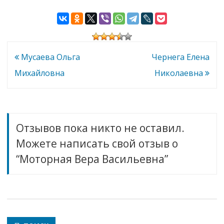
Моторная
Вера
Васильевна
Навигация
Мусаева Ольга
Чернега Елена
по
Михайловна
Николаевна
записям
Отзывов пока никто не оставил.
Можете написать свой отзыв о
“Моторная Вера Васильевна”