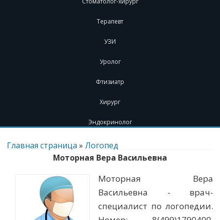
Стоматолог-хирург
Терапевт
УЗИ
Уролог
Фтизиатр
Хирург
Эндокринолог
Перейти
к
Главная страница
»
Логопед
содержимому
Моторная Вера Васильевна
Моторная Вера
Васильевна - врач-
специалист по логопедии.
Номер: 8(499)1790400.