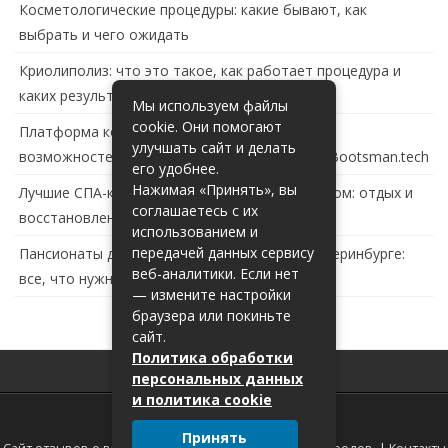
Косметологические процедуры: какие бывают, как
выбрать и чего ожидать
Криолиполиз: что это такое, как работает процедура и
каких результатов ждать
Мы используем файлы
cookie. Они помогают
Платформа контейнеризации в России: обзор
улучшать сайт и делать
возможностей и перспектив развития сайта Bootsman.tech
его удобнее.
Нажимая «Принять», вы
Лучшие СПА-комплексы в Тольятти с бассейном: отдых и
соглашаетесь с их
восстановление за городом
использованием и
передачей данных сервису
Пансионаты для пожилых с деменцией в Екатеринбурге:
веб-аналитики. Если нет
все, что нужно знать
— измените настройки
браузера или покиньте
сайт.
Политика обработки
персональных данных
и политика cookie
Принять