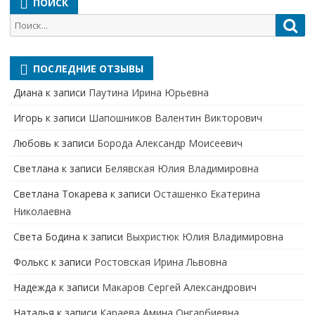
ПОИСК
Поиск
Пои
для:
ПОСЛЕДНИЕ ОТЗЫВЫ
Диана
к записи
Паутина Ирина Юрьевна
Игорь
к записи
Шапошников Валентин Викторович
Любовь
к записи
Борода Александр Моисеевич
Светлана
к записи
Белявская Юлия Владимировна
Cветлана Токарева
к записи
Осташенко Екатерина
Николаевна
Света Бодина
к записи
Выхристюк Юлия Владимировна
Фолькс
к записи
Ростовская Ирина Львовна
Надежда
к записи
Макаров Сергей Александрович
Наталья
к записи
Караева Амина Онгарбиевна