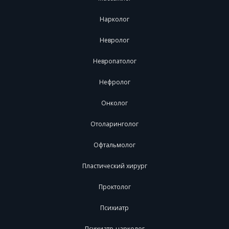
Нарколог
Невролог
Невропатолог
Нефролог
Онколог
Отоларинголог
Офтальмолог
Пластический хирург
Проктолог
Психиатр
Психиатр-нарколог