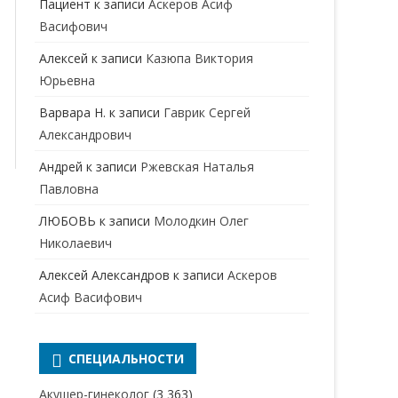
Пациент
к записи
Аскеров Асиф
НАРКОЛОГ
ПЕРИНАТАЛЬНЫЙ ПСИХОЛОГ
Васифович
НЕВРОЛОГ
Алексей
к записи
Казюпа Виктория
НЕВРОПАТОЛОГ
Юрьевна
Варвара Н.
к записи
Гаврик Сергей
НЕФРОЛОГ
Александрович
ОНКОЛОГ
Андрей
к записи
Ржевская Наталья
ОТОЛАРИНГОЛОГ
Павловна
ЛЮБОВЬ
к записи
Молодкин Олег
ОФТАЛЬМОЛОГ
Николаевич
ПЛАСТИЧЕСКИЙ ХИРУРГ
Алексей Александров
к записи
Аскеров
ПРОКТОЛОГ
Асиф Васифович
ПСИХИАТР
ПСИХИАТР-НАРКОЛОГ
СПЕЦИАЛЬНОСТИ
РЕВМАТОЛОГ
ПСИХОЛОГ
Акушер-гинеколог
(3 363)
РЕНТГЕНОЛОГ
ПСИХОТЕРАПЕВТ