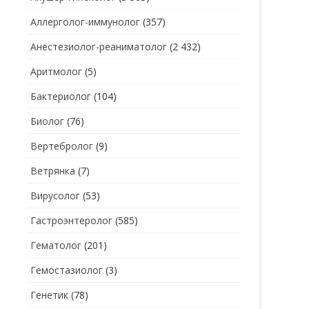
Аллерголог-иммунолог
(357)
СТОМАТОЛОГ
СТОМАТОЛОГ-ГИГИЕНИСТ
Анестезиолог-реаниматолог
(2 432)
ТЕРАПЕВТ
СТОМАТОЛОГ-ОРТОДОНТ
Аритмолог
(5)
УЗИ
СТОМАТОЛОГ-ОРТОПЕД
Бактериолог
(104)
УРОЛОГ
СТОМАТОЛОГ-ПАРОДОНТОЛОГ
Биолог
(76)
ФТИЗИАТР
СТОМАТОЛОГ-ТЕРАПЕВТ
Вертебролог
(9)
ХИРУРГ
СТОМАТОЛОГ-ХИРУРГ
Ветрянка
(7)
ЭНДОКРИНОЛОГ
Вирусолог
(53)
Гастроэнтеролог
(585)
Гематолог
(201)
Гемостазиолог
(3)
Генетик
(78)