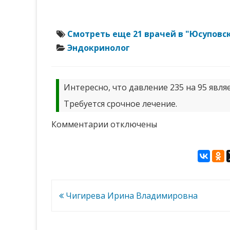
Смотреть еще 21 врачей в "Юсуповс
Эндокринолог
Интересно, что давление 235 на 95 явля
Требуется срочное лечение.
к
Комментарии
отключены
записи
Гуняева
Маргарита
Анатольевна
Навигация
Чигирева Ирина Владимировна
по
записям