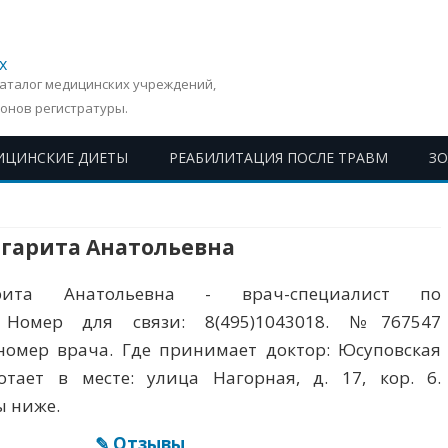
х
Каталог медицинских учреждений,
онов регистратуры.
ИЦИНСКИЕ ДИЕТЫ
РЕАБИЛИТАЦИЯ ПОСЛЕ ТРАВМ
З
Перейти
к
содержимому
ргарита Анатольевна
рита Анатольевна - врач-специалист по
. Номер для связи: 8(495)1043018. №767547
номер врача. Где принимает доктор: Юсуповская
тает в месте: улица Нагорная, д. 17, кор. 6.
ы ниже.
✎ Отзывы