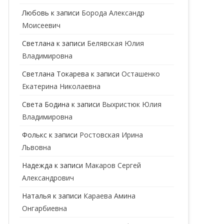
ГЕНЕТИК
Любовь
к записи
Борода Александр
Моисеевич
ГИНЕКОЛОГ
Светлана
к записи
Белявская Юлия
ГОМЕОПАТ
Владимировна
ДЕРМАТОВЕНЕРОЛОГ
Cветлана Токарева
к записи
Осташенко
Екатерина Николаевна
ДЕРМАТОЛОГ
Света Бодина
к записи
Выхристюк Юлия
ДЕТСКИЕ ВРАЧИ
ДЕТСКИЙ КАРДИОЛОГ
Владимировна
ДИЕТОЛОГ
ДЕТСКИЙ ПСИХИАТР
Фолькс
к записи
Ростовская Ирина
Львовна
КАРДИОЛОГ
ДЕТСКИЙ СТОМАТОЛОГ
Надежда
к записи
Макаров Сергей
КОСМЕТОЛОГ
ДЕТСКИЙ ХИРУРГ
Александрович
МАММОЛОГ
ЛОГОПЕД
Наталья
к записи
Караева Амина
Онгарбиевна
МАССАЖИСТ
ПЕДИАТР