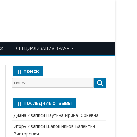
ОЖ
СПЕЦИАЛИЗАЦИЯ ВРАЧА
АКУШЕР-ГИНЕКОЛОГ
ПОИСК
АЛЛЕРГОЛОГ-ИММУНОЛОГ
Поиск
Поиск
АНЕСТЕЗИОЛОГ-
для:
РЕАНИМАТОЛОГ
ПОСЛЕДНИЕ ОТЗЫВЫ
БАКТЕРИОЛОГ
Диана
к записи
Паутина Ирина Юрьевна
ВЕРТЕБРОЛОГ
Игорь
к записи
Шапошников Валентин
ГАСТРОЭНТЕРОЛОГ
Викторович