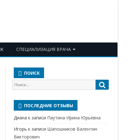
ОЖ
СПЕЦИАЛИЗАЦИЯ ВРАЧА
АКУШЕР-ГИНЕКОЛОГ
ПОИСК
АЛЛЕРГОЛОГ-ИММУНОЛОГ
Поиск
Поиск
АНЕСТЕЗИОЛОГ-
для:
РЕАНИМАТОЛОГ
ПОСЛЕДНИЕ ОТЗЫВЫ
БАКТЕРИОЛОГ
Диана
к записи
Паутина Ирина Юрьевна
ВЕРТЕБРОЛОГ
Игорь
к записи
Шапошников Валентин
ГАСТРОЭНТЕРОЛОГ
Викторович