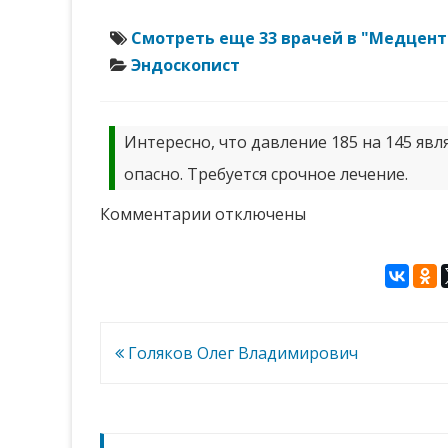
Смотреть еще 33 врачей в "Медцен
Эндоскопист
Интересно, что давление 185 на 145 явл
опасно. Требуется срочное лечение.
к
Комментарии
отключены
записи
Рождественская
Татьяна
Юрьевна
Навигация
Голяков Олег Владимирович
по
записям