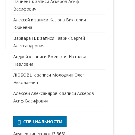
Пациент
к записи
Аскеров Асиф
НАРКОЛОГ
ПЕРИНАТАЛЬНЫЙ ПСИХОЛОГ
Васифович
НЕВРОЛОГ
Алексей
к записи
Казюпа Виктория
НЕВРОПАТОЛОГ
Юрьевна
Варвара Н.
к записи
Гаврик Сергей
НЕФРОЛОГ
Александрович
ОНКОЛОГ
Андрей
к записи
Ржевская Наталья
ОТОЛАРИНГОЛОГ
Павловна
ЛЮБОВЬ
к записи
Молодкин Олег
ОФТАЛЬМОЛОГ
Николаевич
ПЛАСТИЧЕСКИЙ ХИРУРГ
Алексей Александров
к записи
Аскеров
ПРОКТОЛОГ
Асиф Васифович
ПСИХИАТР
ПСИХИАТР-НАРКОЛОГ
СПЕЦИАЛЬНОСТИ
РЕВМАТОЛОГ
ПСИХОЛОГ
Акушер-гинеколог
(3 363)
РЕНТГЕНОЛОГ
ПСИХОТЕРАПЕВТ