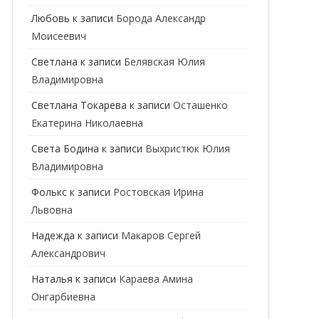
ГЕНЕТИК
Любовь
к записи
Борода Александр
Моисеевич
ГИНЕКОЛОГ
Светлана
к записи
Белявская Юлия
ГОМЕОПАТ
Владимировна
ДЕРМАТОВЕНЕРОЛОГ
Cветлана Токарева
к записи
Осташенко
Екатерина Николаевна
ДЕРМАТОЛОГ
Света Бодина
к записи
Выхристюк Юлия
ДЕТСКИЕ ВРАЧИ
ДЕТСКИЙ КАРДИОЛОГ
Владимировна
ДИЕТОЛОГ
ДЕТСКИЙ ПСИХИАТР
Фолькс
к записи
Ростовская Ирина
Львовна
КАРДИОЛОГ
ДЕТСКИЙ СТОМАТОЛОГ
Надежда
к записи
Макаров Сергей
КОСМЕТОЛОГ
ДЕТСКИЙ ХИРУРГ
Александрович
МАММОЛОГ
ЛОГОПЕД
Наталья
к записи
Караева Амина
Онгарбиевна
МАССАЖИСТ
ПЕДИАТР