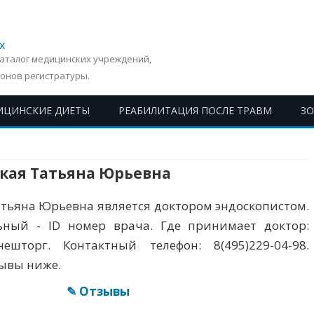
х
Каталог медицинских учреждений,
онов регистратуры.
ИЦИНСКИЕ ДИЕТЫ
РЕАБИЛИТАЦИЯ ПОСЛЕ ТРАВМ
З
Перейти
к
содержимому
кая Татьяна Юрьевна
атьяна Юрьевна является доктором эндоскопистом.
ный - ID номер врача. Где принимает доктор:
ешторг. Контактный телефон: 8(495)229-04-98.
зывы ниже.
✎ Отзывы