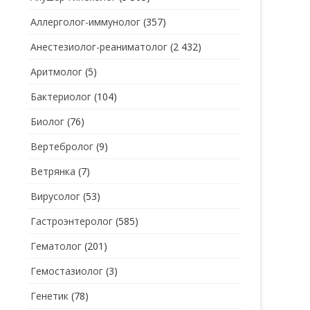
Аллерголог-иммунолог
(357)
СТОМАТОЛОГ
СТОМАТОЛОГ-ГИГИЕНИСТ
Анестезиолог-реаниматолог
(2 432)
ТЕРАПЕВТ
СТОМАТОЛОГ-ОРТОДОНТ
Аритмолог
(5)
УЗИ
СТОМАТОЛОГ-ОРТОПЕД
Бактериолог
(104)
УРОЛОГ
СТОМАТОЛОГ-ПАРОДОНТОЛОГ
Биолог
(76)
ФТИЗИАТР
СТОМАТОЛОГ-ТЕРАПЕВТ
Вертебролог
(9)
ХИРУРГ
СТОМАТОЛОГ-ХИРУРГ
Ветрянка
(7)
ЭНДОКРИНОЛОГ
Вирусолог
(53)
Гастроэнтеролог
(585)
Гематолог
(201)
Гемостазиолог
(3)
Генетик
(78)