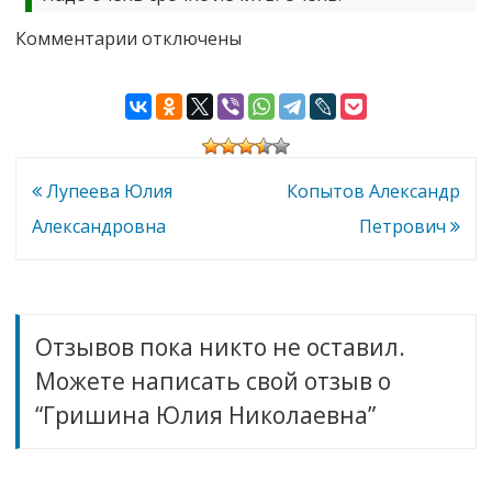
к
Комментарии
отключены
записи
Гришина
Юлия
Николаевна
Навигация
Лупеева Юлия
Копытов Александр
по
Александровна
Петрович
записям
Отзывов пока никто не оставил.
Можете написать свой отзыв о
“Гришина Юлия Николаевна”