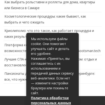
Как выбрать рольставни и роллеты для дома, квартиры
или бизнеса в Самаре
Косметологические процедуры: какие бывают, как
выбрать и чего ожидать
Криолиполиз: что это такое, как работает процедура и
каких результатов ждать
Мы используем файлы
cookie. Они помогают
Платформа контейнеризации в России: обзор
улучшать сайт и делать
возможностей и перспектив развития сайта Bootsman.tech
его удобнее.
Нажимая «Принять», вы
Лучшие СПА-комплексы в Тольятти с бассейном: отдых и
соглашаетесь с их
восстановление за городом
использованием и
передачей данных сервису
Пансионаты для пожилых с деменцией в Екатеринбурге:
веб-аналитики. Если нет
все, что нужно знать
— измените настройки
браузера или покиньте
сайт.
Политика обработки
персональных данных