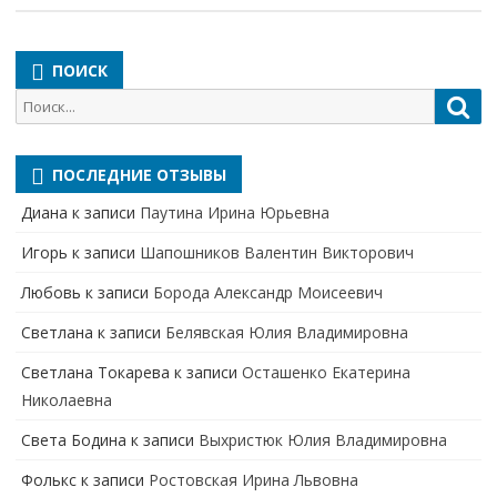
ПОИСК
Поиск
Пои
для:
ПОСЛЕДНИЕ ОТЗЫВЫ
Диана
к записи
Паутина Ирина Юрьевна
Игорь
к записи
Шапошников Валентин Викторович
Любовь
к записи
Борода Александр Моисеевич
Светлана
к записи
Белявская Юлия Владимировна
Cветлана Токарева
к записи
Осташенко Екатерина
Николаевна
Света Бодина
к записи
Выхристюк Юлия Владимировна
Фолькс
к записи
Ростовская Ирина Львовна