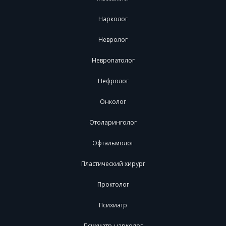
Нарколог
Невролог
Невропатолог
Нефролог
Онколог
Отоларинголог
Офтальмолог
Пластический хирург
Проктолог
Психиатр
Психиатр-нарколог