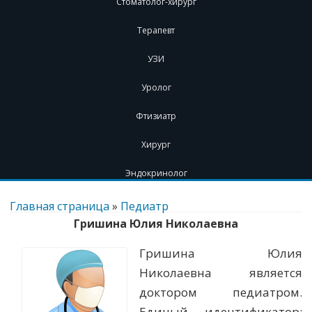
Стоматолог-хирург
Терапевт
УЗИ
Уролог
Фтизиатр
Хирург
Эндокринолог
Перейти
к
Главная страница
»
Педиатр
содержимому
Гришина Юлия Николаевна
Гришина Юлия
Николаевна является
доктором педиатром.
Единый идентификатор: