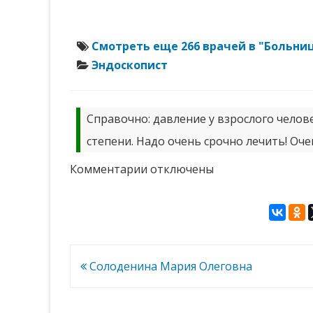
Смотреть еще 266 врачей в "Больни
Эндоскопист
Справочно: давление у взрослого челове
степени. Надо очень срочно лечить! Оче
к
Комментарии
отключены
записи
Давыдов
Дмитрий
Олегович
Навигация
Солоденина Мария Олеговна
по
записям