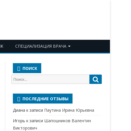
ОЖ
СПЕЦИАЛИЗАЦИЯ ВРАЧА
АКУШЕР-ГИНЕКОЛОГ
ПОИСК
АЛЛЕРГОЛОГ-ИММУНОЛОГ
Поиск
Поиск
АНЕСТЕЗИОЛОГ-
для:
РЕАНИМАТОЛОГ
ПОСЛЕДНИЕ ОТЗЫВЫ
БАКТЕРИОЛОГ
Диана
к записи
Паутина Ирина Юрьевна
ВЕРТЕБРОЛОГ
Игорь
к записи
Шапошников Валентин
ГАСТРОЭНТЕРОЛОГ
Викторович