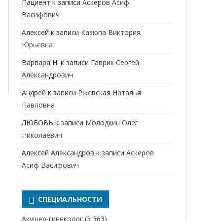
Пациент
к записи
Аскеров Асиф
НАРКОЛОГ
ПЕРИНАТАЛЬНЫЙ ПСИХОЛОГ
Васифович
НЕВРОЛОГ
Алексей
к записи
Казюпа Виктория
НЕВРОПАТОЛОГ
Юрьевна
Варвара Н.
к записи
Гаврик Сергей
НЕФРОЛОГ
Александрович
ОНКОЛОГ
Андрей
к записи
Ржевская Наталья
ОТОЛАРИНГОЛОГ
Павловна
ЛЮБОВЬ
к записи
Молодкин Олег
ОФТАЛЬМОЛОГ
Николаевич
ПЛАСТИЧЕСКИЙ ХИРУРГ
Алексей Александров
к записи
Аскеров
ПРОКТОЛОГ
Асиф Васифович
ПСИХИАТР
ПСИХИАТР-НАРКОЛОГ
СПЕЦИАЛЬНОСТИ
РЕВМАТОЛОГ
ПСИХОЛОГ
Акушер-гинеколог
(3 363)
РЕНТГЕНОЛОГ
ПСИХОТЕРАПЕВТ