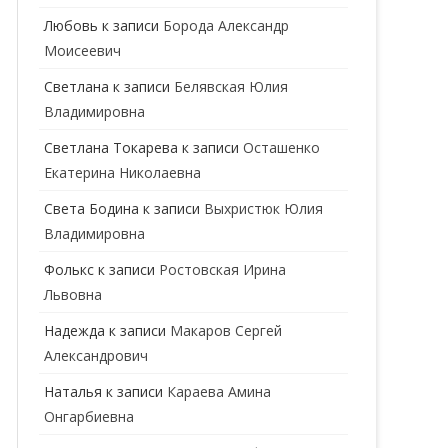
ГЕНЕТИК
Любовь
к записи
Борода Александр
Моисеевич
ГИНЕКОЛОГ
Светлана
к записи
Белявская Юлия
ГОМЕОПАТ
Владимировна
ДЕРМАТОВЕНЕРОЛОГ
Cветлана Токарева
к записи
Осташенко
Екатерина Николаевна
ДЕРМАТОЛОГ
Света Бодина
к записи
Выхристюк Юлия
ДЕТСКИЕ ВРАЧИ
ДЕТСКИЙ КАРДИОЛОГ
Владимировна
ДИЕТОЛОГ
ДЕТСКИЙ ПСИХИАТР
Фолькс
к записи
Ростовская Ирина
Львовна
КАРДИОЛОГ
ДЕТСКИЙ СТОМАТОЛОГ
Надежда
к записи
Макаров Сергей
КОСМЕТОЛОГ
ДЕТСКИЙ ХИРУРГ
Александрович
МАММОЛОГ
ЛОГОПЕД
Наталья
к записи
Караева Амина
Онгарбиевна
МАССАЖИСТ
ПЕДИАТР