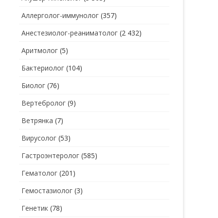
Аллерголог-иммунолог
(357)
СТОМАТОЛОГ
СТОМАТОЛОГ-ГИГИЕНИСТ
Анестезиолог-реаниматолог
(2 432)
ТЕРАПЕВТ
СТОМАТОЛОГ-ОРТОДОНТ
Аритмолог
(5)
УЗИ
СТОМАТОЛОГ-ОРТОПЕД
Бактериолог
(104)
УРОЛОГ
СТОМАТОЛОГ-ПАРОДОНТОЛОГ
Биолог
(76)
ФТИЗИАТР
СТОМАТОЛОГ-ТЕРАПЕВТ
Вертебролог
(9)
ХИРУРГ
СТОМАТОЛОГ-ХИРУРГ
Ветрянка
(7)
ЭНДОКРИНОЛОГ
Вирусолог
(53)
Гастроэнтеролог
(585)
Гематолог
(201)
Гемостазиолог
(3)
Генетик
(78)