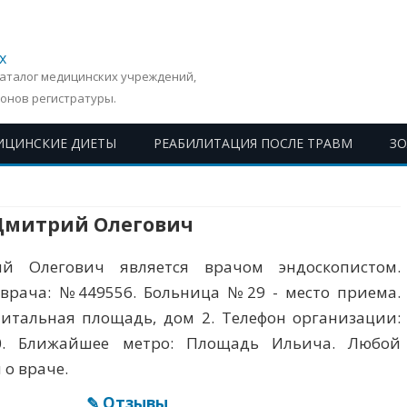
х
Каталог медицинских учреждений,
онов регистратуры.
ИЦИНСКИЕ ДИЕТЫ
РЕАБИЛИТАЦИЯ ПОСЛЕ ТРАВМ
З
Перейти
к
содержимому
Дмитрий Олегович
й Олегович является врачом эндоскопистом.
врача: №449556. Больница №29 - место приема.
питальная площадь, дом 2. Телефон организации:
0. Ближайшее метро: Площадь Ильича. Любой
 о враче.
✎ Отзывы