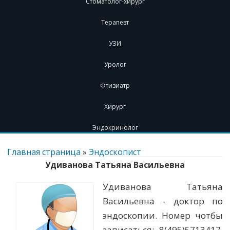
Стоматолог-хирург
Терапевт
УЗИ
Уролог
Фтизиатр
Хирург
Эндокринолог
Перейти
к
Главная страница
»
Эндоскопист
содержимому
Удиванова Татьяна Васильевна
Удиванова Татьяна
Васильевна - доктор по
эндоскопии. Номер чотбы
записаться: 8(495)5713417.