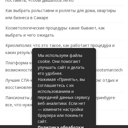
поставить, чтобы дышалось легко
Как выбрать рольставни и роллеты для дома, квартиры
или бизнеса в Самаре
Косметологические процедуры: какие бывают, как
выбрать и чего ожидать
Криолиполиз: что это такое, как работает процедура и
каких результатов ждать
Мы используем файлы
cookie. Они помогают
Платформа контейнеризации в России: обзор
улучшать сайт и делать
возможностей и перспектив развития сайта Bootsman.tech
его удобнее.
Нажимая «Принять», вы
Лучшие СПА-комплексы в Тольятти с бассейном: отдых и
соглашаетесь с их
восстановление за городом
использованием и
передачей данных сервису
Пансионаты для пожилых с деменцией в Екатеринбурге:
веб-аналитики. Если нет
все, что нужно знать
— измените настройки
браузера или покиньте
сайт.
Политика обработки