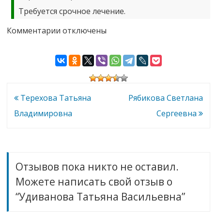
Требуется срочное лечение.
к
Комментарии
отключены
записи
Удиванова
Татьяна
Васильевна
Навигация
Терехова Татьяна
Рябикова Светлана
по
Владимировна
Сергеевна
записям
Отзывов пока никто не оставил.
Можете написать свой отзыв о
“Удиванова Татьяна Васильевна”