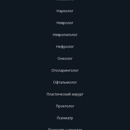
Нарколог
Невролог
Невропатолог
Нефролог
Онколог
Отоларинголог
Офтальмолог
Пластический хирург
Проктолог
Психиатр
Психиатр-нарколог