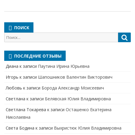
ПОИСК
Поиск
Пои
для:
ПОСЛЕДНИЕ ОТЗЫВЫ
Диана
к записи
Паутина Ирина Юрьевна
Игорь
к записи
Шапошников Валентин Викторович
Любовь
к записи
Борода Александр Моисеевич
Светлана
к записи
Белявская Юлия Владимировна
Cветлана Токарева
к записи
Осташенко Екатерина
Николаевна
Света Бодина
к записи
Выхристюк Юлия Владимировна