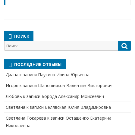
ПОИСК
Поиск
Пои
для:
ПОСЛЕДНИЕ ОТЗЫВЫ
Диана
к записи
Паутина Ирина Юрьевна
Игорь
к записи
Шапошников Валентин Викторович
Любовь
к записи
Борода Александр Моисеевич
Светлана
к записи
Белявская Юлия Владимировна
Cветлана Токарева
к записи
Осташенко Екатерина
Николаевна