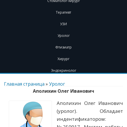
Стоматолог-хирург
Терапевт
УЗИ
Уролог
Фтизиатр
Хирург
Эндокринолог
Перейти
к
Главная страница
»
Уролог
содержимому
Аполихин Олег Иванович
Аполихин Олег Иванович
(уролог). Обладает
индентификатором:
№250917. Местом работы