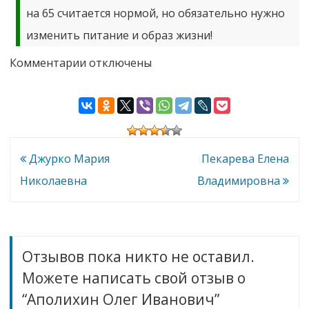
на 65 считается нормой, но обязательно нужно
изменить питание и образ жизни!
к
Комментарии
отключены
записи
Аполихин
Олег
Иванович
Навигация
Джурко Мария
Пекарева Елена
по
Николаевна
Владимировна
записям
Отзывов пока никто не оставил.
Можете написать свой отзыв о
“Аполихин Олег Иванович”