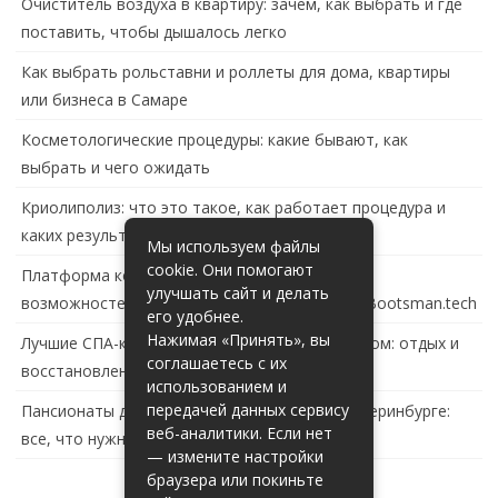
Очиститель воздуха в квартиру: зачем, как выбрать и где
поставить, чтобы дышалось легко
Как выбрать рольставни и роллеты для дома, квартиры
или бизнеса в Самаре
Косметологические процедуры: какие бывают, как
выбрать и чего ожидать
Криолиполиз: что это такое, как работает процедура и
каких результатов ждать
Мы используем файлы
cookie. Они помогают
Платформа контейнеризации в России: обзор
улучшать сайт и делать
возможностей и перспектив развития сайта Bootsman.tech
его удобнее.
Нажимая «Принять», вы
Лучшие СПА-комплексы в Тольятти с бассейном: отдых и
соглашаетесь с их
восстановление за городом
использованием и
передачей данных сервису
Пансионаты для пожилых с деменцией в Екатеринбурге:
веб-аналитики. Если нет
все, что нужно знать
— измените настройки
браузера или покиньте