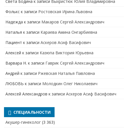
Света Бодина
к записи
Выхристюк Юлия Владимировна
Фолькс
к записи
Ростовская Ирина Львовна
Надежда
к записи
Макаров Сергей Александрович
Наталья
к записи
Караева Амина Онгарбиевна
Пациент
к записи
Аскеров Асиф Васифович
Алексей
к записи
Казюпа Виктория Юрьевна
Варвара Н.
к записи
Гаврик Сергей Александрович
Андрей
к записи
Ржевская Наталья Павловна
ЛЮБОВЬ
к записи
Молодкин Олег Николаевич
Алексей Александров
к записи
Аскеров Асиф Васифович
СПЕЦИАЛЬНОСТИ
Акушер-гинеколог
(3 363)