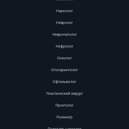
Нарколог
Невролог
Невропатолог
Нефролог
Онколог
Отоларинголог
Офтальмолог
Пластический хирург
Проктолог
Психиатр
Психиатр-нарколог