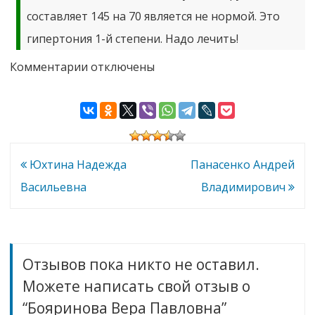
составляет 145 на 70 является не нормой. Это
гипертония 1-й степени. Надо лечить!
к
Комментарии
отключены
записи
Бояринова
Вера
Павловна
Навигация
Юхтина Надежда
Панасенко Андрей
по
Васильевна
Владимирович
записям
Отзывов пока никто не оставил.
Можете написать свой отзыв о
“Бояринова Вера Павловна”