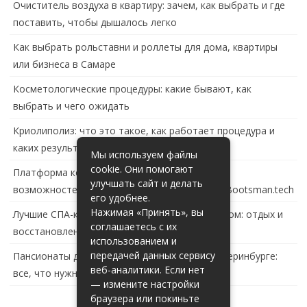
Очиститель воздуха в квартиру: зачем, как выбрать и где
поставить, чтобы дышалось легко
Как выбрать рольставни и роллеты для дома, квартиры
или бизнеса в Самаре
Косметологические процедуры: какие бывают, как
выбрать и чего ожидать
Криолиполиз: что это такое, как работает процедура и
каких результатов ждать
Мы используем файлы
cookie. Они помогают
Платформа контейнеризации в России: обзор
улучшать сайт и делать
возможностей и перспектив развития сайта Bootsman.tech
его удобнее.
Нажимая «Принять», вы
Лучшие СПА-комплексы в Тольятти с бассейном: отдых и
соглашаетесь с их
восстановление за городом
использованием и
передачей данных сервису
Пансионаты для пожилых с деменцией в Екатеринбурге:
веб-аналитики. Если нет
все, что нужно знать
— измените настройки
браузера или покиньте