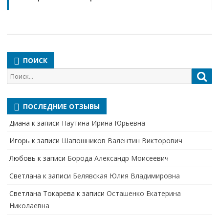
ПОИСК
Поиск
Пои
для:
ПОСЛЕДНИЕ ОТЗЫВЫ
Диана
к записи
Паутина Ирина Юрьевна
Игорь
к записи
Шапошников Валентин Викторович
Любовь
к записи
Борода Александр Моисеевич
Светлана
к записи
Белявская Юлия Владимировна
Cветлана Токарева
к записи
Осташенко Екатерина
Николаевна