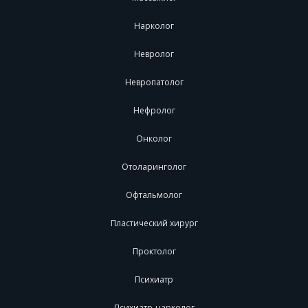
Нарколог
Невролог
Невропатолог
Нефролог
Онколог
Отоларинголог
Офтальмолог
Пластический хирург
Проктолог
Психиатр
Психиатр-нарколог