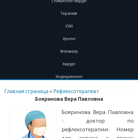
Стоматолог-хирург
Терапевт
УЗИ
Уролог
Фтизиатр
Хирург
Эндокринолог
Перейти
к
Главная страница
»
Рефлексотерапевт
содержимому
Бояринова Вера Павловна
Бояринова Вера Павловна
- доктор по
рефлексотерапии. Номер
для записи к врачу: