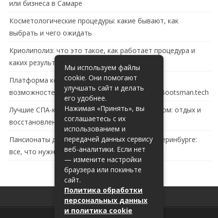
или бизнеса в Самаре
Косметологические процедуры: какие бывают, как
выбрать и чего ожидать
Криолиполиз: что это такое, как работает процедура и
каких результатов ждать
Мы используем файлы
cookie. Они помогают
Платформа контейнеризации в России: обзор
улучшать сайт и делать
возможностей и перспектив развития сайта Bootsman.tech
его удобнее.
Нажимая «Принять», вы
Лучшие СПА-комплексы в Тольятти с бассейном: отдых и
соглашаетесь с их
восстановление за городом
использованием и
передачей данных сервису
Пансионаты для пожилых с деменцией в Екатеринбурге:
веб-аналитики. Если нет
все, что нужно знать
— измените настройки
браузера или покиньте
сайт.
Политика обработки
персональных данных
и политика cookie