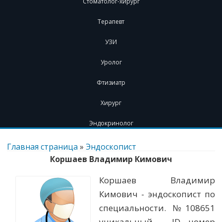
Стоматолог-хирург
Терапевт
УЗИ
Уролог
Фтизиатр
Хирург
Эндокринолог
Перейти
к
Главная страница
»
Эндоскопист
содержимому
Коршаев Владимир Кимович
Коршаев Владимир
Кимович - эндоскопист по
специальности. №108651
уникальный - ID номер