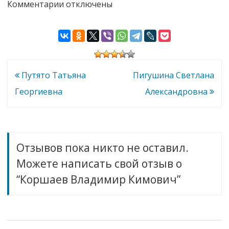
к
Комментарии
отключены
записи
Коршаев
Владимир
Кимович
Навигация
Путято Татьяна
Пигушина Светлана
по
Георгиевна
Александровна
записям
Отзывов пока никто не оставил.
Можете написать свой отзыв о
“Коршаев Владимир Кимович”