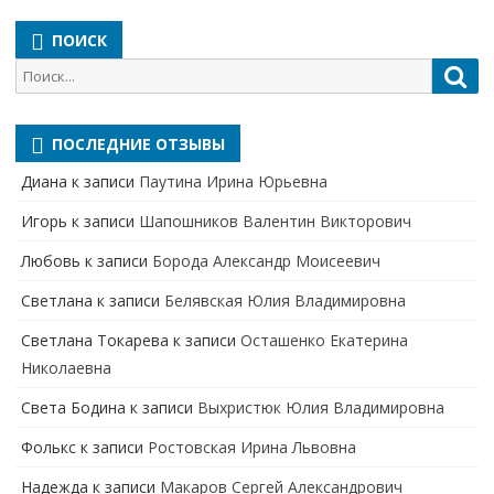
ПОИСК
Поиск
Пои
для:
ПОСЛЕДНИЕ ОТЗЫВЫ
Диана
к записи
Паутина Ирина Юрьевна
Игорь
к записи
Шапошников Валентин Викторович
Любовь
к записи
Борода Александр Моисеевич
Светлана
к записи
Белявская Юлия Владимировна
Cветлана Токарева
к записи
Осташенко Екатерина
Николаевна
Света Бодина
к записи
Выхристюк Юлия Владимировна
Фолькс
к записи
Ростовская Ирина Львовна
Надежда
к записи
Макаров Сергей Александрович