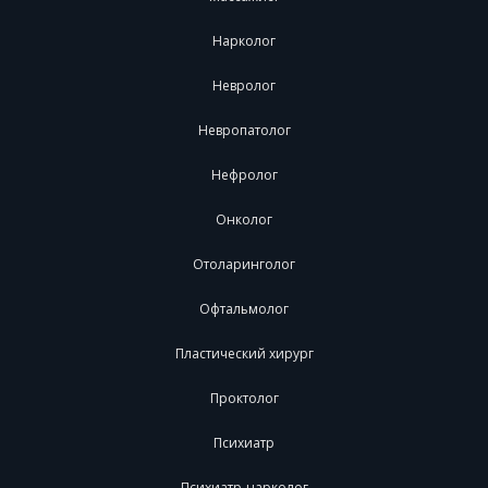
Нарколог
Невролог
Невропатолог
Нефролог
Онколог
Отоларинголог
Офтальмолог
Пластический хирург
Проктолог
Психиатр
Психиатр-нарколог