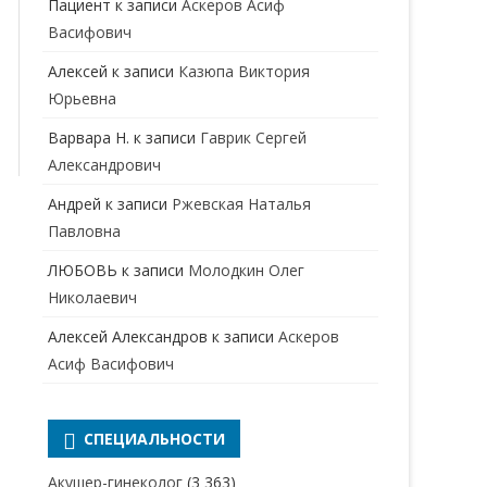
Пациент
к записи
Аскеров Асиф
НАРКОЛОГ
ПЕРИНАТАЛЬНЫЙ ПСИХОЛОГ
Васифович
НЕВРОЛОГ
Алексей
к записи
Казюпа Виктория
НЕВРОПАТОЛОГ
Юрьевна
Варвара Н.
к записи
Гаврик Сергей
НЕФРОЛОГ
Александрович
ОНКОЛОГ
Андрей
к записи
Ржевская Наталья
ОТОЛАРИНГОЛОГ
Павловна
ЛЮБОВЬ
к записи
Молодкин Олег
ОФТАЛЬМОЛОГ
Николаевич
ПЛАСТИЧЕСКИЙ ХИРУРГ
Алексей Александров
к записи
Аскеров
ПРОКТОЛОГ
Асиф Васифович
ПСИХИАТР
ПСИХИАТР-НАРКОЛОГ
СПЕЦИАЛЬНОСТИ
РЕВМАТОЛОГ
ПСИХОЛОГ
Акушер-гинеколог
(3 363)
РЕНТГЕНОЛОГ
ПСИХОТЕРАПЕВТ