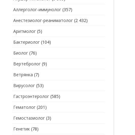
Аллерголог-иммунолог
(357)
СТОМАТОЛОГ
СТОМАТОЛОГ-ГИГИЕНИСТ
Анестезиолог-реаниматолог
(2 432)
ТЕРАПЕВТ
СТОМАТОЛОГ-ОРТОДОНТ
Аритмолог
(5)
УЗИ
СТОМАТОЛОГ-ОРТОПЕД
Бактериолог
(104)
УРОЛОГ
СТОМАТОЛОГ-ПАРОДОНТОЛОГ
Биолог
(76)
ФТИЗИАТР
СТОМАТОЛОГ-ТЕРАПЕВТ
Вертебролог
(9)
ХИРУРГ
СТОМАТОЛОГ-ХИРУРГ
Ветрянка
(7)
ЭНДОКРИНОЛОГ
Вирусолог
(53)
Гастроэнтеролог
(585)
Гематолог
(201)
Гемостазиолог
(3)
Генетик
(78)