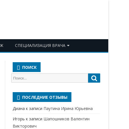
ОЖ
СПЕЦИАЛИЗАЦИЯ ВРАЧА
АКУШЕР-ГИНЕКОЛОГ
ПОИСК
АЛЛЕРГОЛОГ-ИММУНОЛОГ
Поиск
Поиск
АНЕСТЕЗИОЛОГ-
для:
РЕАНИМАТОЛОГ
ПОСЛЕДНИЕ ОТЗЫВЫ
БАКТЕРИОЛОГ
Диана
к записи
Паутина Ирина Юрьевна
ВЕРТЕБРОЛОГ
Игорь
к записи
Шапошников Валентин
ГАСТРОЭНТЕРОЛОГ
Викторович