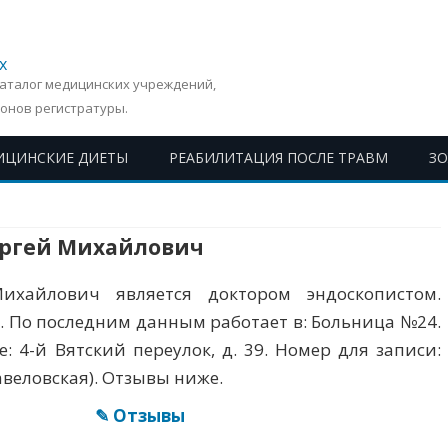
х
Каталог медицинских учреждений,
онов регистратуры.
ИЦИНСКИЕ ДИЕТЫ
РЕАБИЛИТАЦИЯ ПОСЛЕ ТРАВМ
З
Перейти
к
содержимому
ергей Михайлович
ихайлович является доктором эндоскопистом.
. По последним данным работает в: Больница №24.
е: 4-й Вятский переулок, д. 39. Номер для записи:
Савеловская). Отзывы ниже.
✎ Отзывы