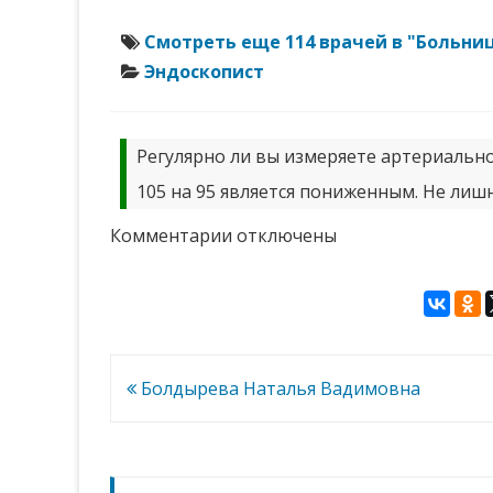
Смотреть еще 114 врачей в "Больни
Эндоскопист
Регулярно ли вы измеряете артериальное
105 на 95 является пониженным. Не лиш
к
Комментарии
отключены
записи
Горяев
Сергей
Михайлович
Навигация
Болдырева Наталья Вадимовна
по
записям