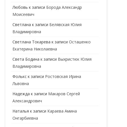
ГЕНЕТИК
Любовь
к записи
Борода Александр
Моисеевич
ГИНЕКОЛОГ
Светлана
к записи
Белявская Юлия
ГОМЕОПАТ
Владимировна
ДЕРМАТОВЕНЕРОЛОГ
Cветлана Токарева
к записи
Осташенко
Екатерина Николаевна
ДЕРМАТОЛОГ
Света Бодина
к записи
Выхристюк Юлия
ДЕТСКИЕ ВРАЧИ
ДЕТСКИЙ КАРДИОЛОГ
Владимировна
ДИЕТОЛОГ
ДЕТСКИЙ ПСИХИАТР
Фолькс
к записи
Ростовская Ирина
Львовна
КАРДИОЛОГ
ДЕТСКИЙ СТОМАТОЛОГ
Надежда
к записи
Макаров Сергей
КОСМЕТОЛОГ
ДЕТСКИЙ ХИРУРГ
Александрович
МАММОЛОГ
ЛОГОПЕД
Наталья
к записи
Караева Амина
Онгарбиевна
МАССАЖИСТ
ПЕДИАТР