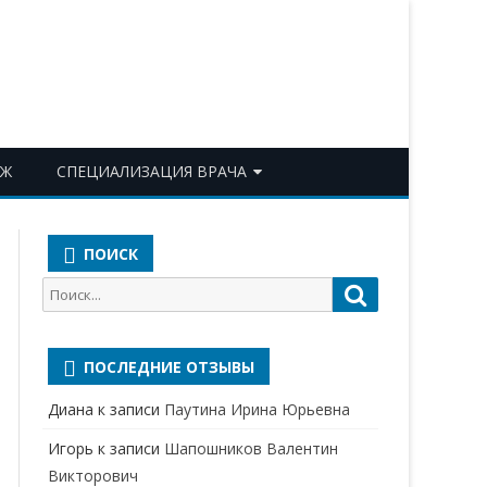
ОЖ
СПЕЦИАЛИЗАЦИЯ ВРАЧА
АКУШЕР-ГИНЕКОЛОГ
ПОИСК
АЛЛЕРГОЛОГ-ИММУНОЛОГ
Поиск
Поиск
АНЕСТЕЗИОЛОГ-
для:
РЕАНИМАТОЛОГ
ПОСЛЕДНИЕ ОТЗЫВЫ
БАКТЕРИОЛОГ
Диана
к записи
Паутина Ирина Юрьевна
ВЕРТЕБРОЛОГ
Игорь
к записи
Шапошников Валентин
ГАСТРОЭНТЕРОЛОГ
Викторович