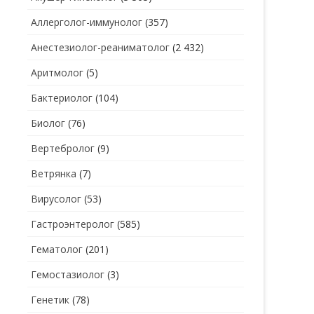
Аллерголог-иммунолог
(357)
СТОМАТОЛОГ
СТОМАТОЛОГ-ГИГИЕНИСТ
Анестезиолог-реаниматолог
(2 432)
ТЕРАПЕВТ
СТОМАТОЛОГ-ОРТОДОНТ
Аритмолог
(5)
УЗИ
СТОМАТОЛОГ-ОРТОПЕД
Бактериолог
(104)
УРОЛОГ
СТОМАТОЛОГ-ПАРОДОНТОЛОГ
Биолог
(76)
ФТИЗИАТР
СТОМАТОЛОГ-ТЕРАПЕВТ
Вертебролог
(9)
ХИРУРГ
СТОМАТОЛОГ-ХИРУРГ
Ветрянка
(7)
ЭНДОКРИНОЛОГ
Вирусолог
(53)
Гастроэнтеролог
(585)
Гематолог
(201)
Гемостазиолог
(3)
Генетик
(78)