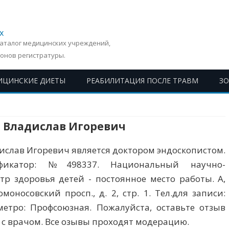
х
Каталог медицинских учреждений,
онов регистратуры.
ИЦИНСКИЕ ДИЕТЫ
РЕАБИЛИТАЦИЯ ПОСЛЕ ТРАВМ
З
Перейти
к
содержимому
 Владислав Игоревич
ислав Игоревич является доктором эндоскопистом.
фикатор: №498337. Национальный научно-
тр здоровья детей - постоянное место работы. А,
моносовский просп., д. 2, стр. 1. Тел.для записи:
 метро: Профсоюзная. Пожалуйста, оставьте отзыв
 с врачом. Все озывы проходят модерацию.