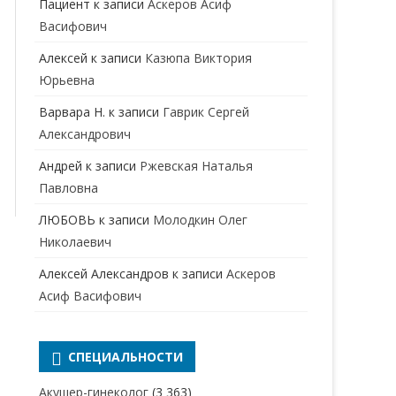
Пациент
к записи
Аскеров Асиф
НАРКОЛОГ
ПЕРИНАТАЛЬНЫЙ ПСИХОЛОГ
Васифович
НЕВРОЛОГ
Алексей
к записи
Казюпа Виктория
НЕВРОПАТОЛОГ
Юрьевна
Варвара Н.
к записи
Гаврик Сергей
НЕФРОЛОГ
Александрович
ОНКОЛОГ
Андрей
к записи
Ржевская Наталья
ОТОЛАРИНГОЛОГ
Павловна
ЛЮБОВЬ
к записи
Молодкин Олег
ОФТАЛЬМОЛОГ
Николаевич
ПЛАСТИЧЕСКИЙ ХИРУРГ
Алексей Александров
к записи
Аскеров
ПРОКТОЛОГ
Асиф Васифович
ПСИХИАТР
ПСИХИАТР-НАРКОЛОГ
СПЕЦИАЛЬНОСТИ
РЕВМАТОЛОГ
ПСИХОЛОГ
Акушер-гинеколог
(3 363)
РЕНТГЕНОЛОГ
ПСИХОТЕРАПЕВТ