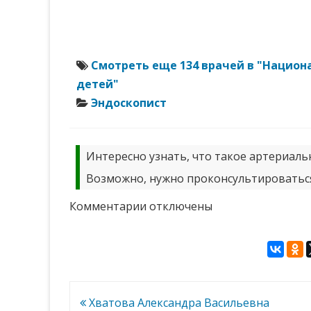
Смотреть еще 134 врачей в "Национ
детей"
Эндоскопист
Интересно узнать, что такое артериаль
Возможно, нужно проконсультироваться
к
Комментарии
отключены
записи
Олдаковский
Владислав
Игоревич
Навигация
Хватова Александра Васильевна