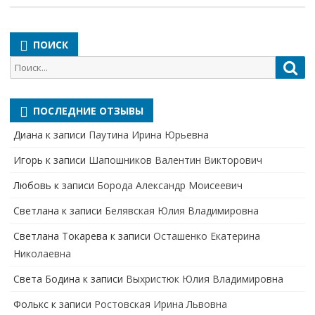
ПОИСК
Поиск
Пои
для:
ПОСЛЕДНИЕ ОТЗЫВЫ
Диана
к записи
Паутина Ирина Юрьевна
Игорь
к записи
Шапошников Валентин Викторович
Любовь
к записи
Борода Александр Моисеевич
Светлана
к записи
Белявская Юлия Владимировна
Cветлана Токарева
к записи
Осташенко Екатерина
Николаевна
Света Бодина
к записи
Выхристюк Юлия Владимировна
Фолькс
к записи
Ростовская Ирина Львовна