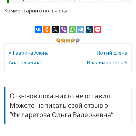
к
Комментарии
отключены
записи
Филаретова
Ольга
Валерьевна
Навигация
Гаврина Алена
Потий Елена
по
Анатольевна
Владимировна
записям
Отзывов пока никто не оставил.
Можете написать свой отзыв о
“Филаретова Ольга Валерьевна”