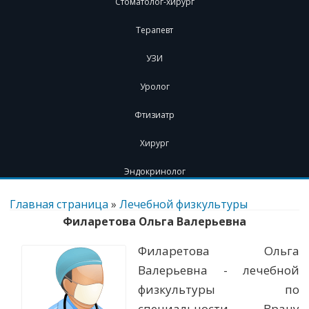
Стоматолог-хирург
Терапевт
УЗИ
Уролог
Фтизиатр
Хирург
Эндокринолог
Перейти
к
Главная страница
»
Лечебной физкультуры
содержимому
Филаретова Ольга Валерьевна
Филаретова Ольга
Валерьевна - лечебной
физкультуры по
специальности. Врачу