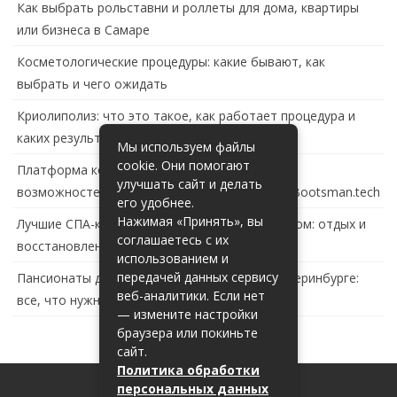
Как выбрать рольставни и роллеты для дома, квартиры
или бизнеса в Самаре
Косметологические процедуры: какие бывают, как
выбрать и чего ожидать
Криолиполиз: что это такое, как работает процедура и
каких результатов ждать
Мы используем файлы
cookie. Они помогают
Платформа контейнеризации в России: обзор
улучшать сайт и делать
возможностей и перспектив развития сайта Bootsman.tech
его удобнее.
Нажимая «Принять», вы
Лучшие СПА-комплексы в Тольятти с бассейном: отдых и
соглашаетесь с их
восстановление за городом
использованием и
передачей данных сервису
Пансионаты для пожилых с деменцией в Екатеринбурге:
веб-аналитики. Если нет
все, что нужно знать
— измените настройки
браузера или покиньте
сайт.
Политика обработки
персональных данных