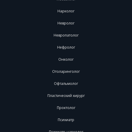
Нарколог
Невролог
Невропатолог
Нефролог
Онколог
Отоларинголог
Офтальмолог
Пластический хирург
Проктолог
Психиатр
Психиатр-нарколог