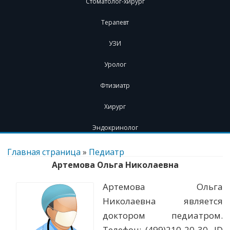
Стоматолог-хирург
Терапевт
УЗИ
Уролог
Фтизиатр
Хирург
Эндокринолог
Перейти
к
Главная страница
»
Педиатр
содержимому
Артемова Ольга Николаевна
Артемова Ольга
Николаевна является
доктором педиатром.
Телефон: (499)210-20-30. ID