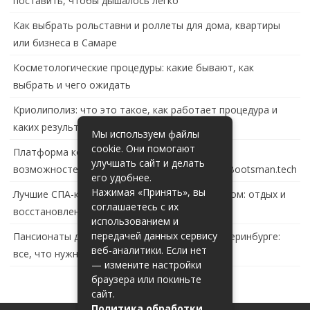
поставить, чтобы дышалось легко
Как выбрать рольставни и роллеты для дома, квартиры
или бизнеса в Самаре
Косметологические процедуры: какие бывают, как
выбрать и чего ожидать
Криолиполиз: что это такое, как работает процедура и
каких результатов ждать
Мы используем файлы
cookie. Они помогают
Платформа контейнеризации в России: обзор
улучшать сайт и делать
возможностей и перспектив развития сайта Bootsman.tech
его удобнее.
Нажимая «Принять», вы
Лучшие СПА-комплексы в Тольятти с бассейном: отдых и
соглашаетесь с их
восстановление за городом
использованием и
передачей данных сервису
Пансионаты для пожилых с деменцией в Екатеринбурге:
веб-аналитики. Если нет
все, что нужно знать
— измените настройки
браузера или покиньте
сайт.
Политика обработки