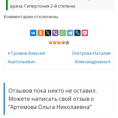
врача. Гипертония 2-й степени.
к
Комментарии
отключены
записи
Артемова
Ольга
Николаевна
Навигация
Громов Алексей
Осетрова Наталия
по
Анатольевич
Александровна
записям
Отзывов пока никто не оставил.
Можете написать свой отзыв о
“Артемова Ольга Николаевна”