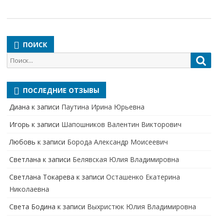
ПОИСК
Поиск
Пои
для:
ПОСЛЕДНИЕ ОТЗЫВЫ
Диана
к записи
Паутина Ирина Юрьевна
Игорь
к записи
Шапошников Валентин Викторович
Любовь
к записи
Борода Александр Моисеевич
Светлана
к записи
Белявская Юлия Владимировна
Cветлана Токарева
к записи
Осташенко Екатерина
Николаевна
Света Бодина
к записи
Выхристюк Юлия Владимировна