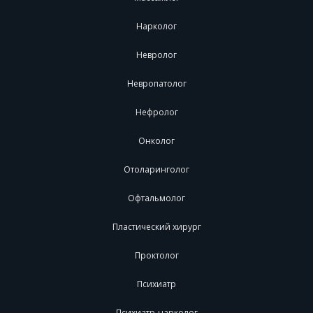
Нарколог
Невролог
Невропатолог
Нефролог
Онколог
Отоларинголог
Офтальмолог
Пластический хирург
Проктолог
Психиатр
Психиатр-нарколог