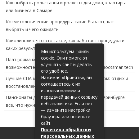
Как выбрать рольставни и роллеты для дома, квартиры
или бизнеса в Самаре
Косметологические процедуры: какие бывают, как
выбрать и чего ожидать
Криолиполиз: что это такое, как работает процедура и
каких результатов ждать
Мы используем файлы
cookie. Они помогают
Платформа контейнеризации в России: обзор
улучшать сайт и делать
возможностей и перспектив развития сайта Bootsman.tech
его удобнее.
Нажимая «Принять», вы
Лучшие СПА-комплексы в Тольятти с бассейном: отдых и
соглашаетесь с их
восстановление за городом
использованием и
передачей данных сервису
Пансионаты для пожилых с деменцией в Екатеринбурге:
веб-аналитики. Если нет
все, что нужно знать
— измените настройки
браузера или покиньте
сайт.
Политика обработки
персональных данных