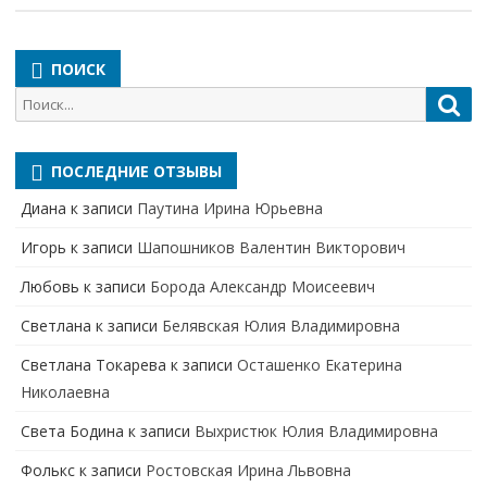
ПОИСК
Поиск
Пои
для:
ПОСЛЕДНИЕ ОТЗЫВЫ
Диана
к записи
Паутина Ирина Юрьевна
Игорь
к записи
Шапошников Валентин Викторович
Любовь
к записи
Борода Александр Моисеевич
Светлана
к записи
Белявская Юлия Владимировна
Cветлана Токарева
к записи
Осташенко Екатерина
Николаевна
Света Бодина
к записи
Выхристюк Юлия Владимировна
Фолькс
к записи
Ростовская Ирина Львовна