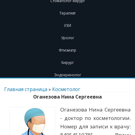
Стоматолог-хирург
Терапевт
УЗИ
Уролог
Фтизиатр
Хирург
Эндокринолог
Перейти
к
Главная страница
»
Косметолог
содержимому
Оганезова Нина Сергеевна
Оганезова Нина Сергеевна
- доктор по косметологии.
Номер для записи к врачу:
84954510785. Врачу