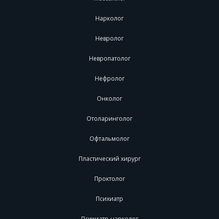
Нарколог
Невролог
Невропатолог
Нефролог
Онколог
Отоларинголог
Офтальмолог
Пластический хирург
Проктолог
Психиатр
Психиатр-нарколог