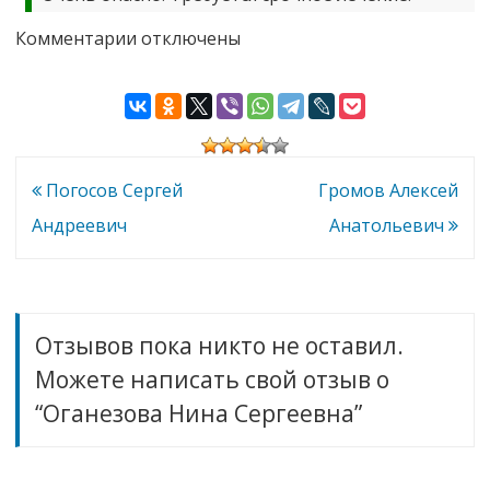
к
Комментарии
отключены
записи
Оганезова
Нина
Сергеевна
Навигация
Погосов Сергей
Громов Алексей
по
Андреевич
Анатольевич
записям
Отзывов пока никто не оставил.
Можете написать свой отзыв о
“Оганезова Нина Сергеевна”