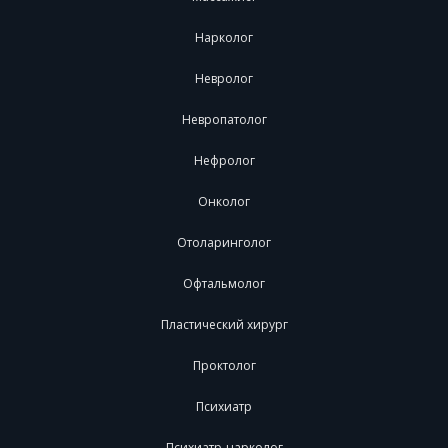
Нарколог
Невролог
Невропатолог
Нефролог
Онколог
Отоларинголог
Офтальмолог
Пластический хирург
Проктолог
Психиатр
Психиатр-нарколог