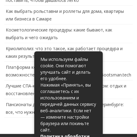
поставить, чтобы дышалось легко
Как выбрать рольставни и роллеты для дома, квартиры
или бизнеса в Самаре
Косметологические процедуры: какие бывают, как
выбрать и чего ожидать
Криолиполиз: что это такое, как работает процедура и
каких результатов ждать
Мы используем файлы
cookie. Они помогают
Платформа контейнеризации в России: обзор
улучшать сайт и делать
возможностей и перспектив развития сайта Bootsman.tech
его удобнее.
Нажимая «Принять», вы
Лучшие СПА-комплексы в Тольятти с бассейном: отдых и
соглашаетесь с их
восстановление за городом
использованием и
передачей данных сервису
Пансионаты для пожилых с деменцией в Екатеринбурге:
веб-аналитики. Если нет
все, что нужно знать
— измените настройки
браузера или покиньте
сайт.
Политика обработки