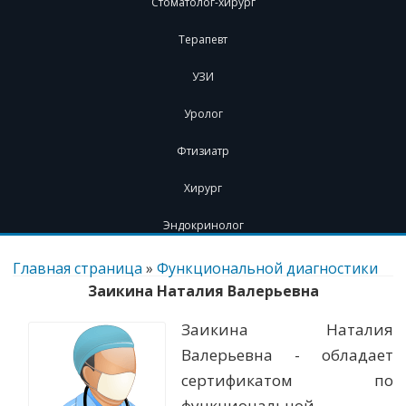
Стоматолог-хирург
Терапевт
УЗИ
Уролог
Фтизиатр
Хирург
Эндокринолог
Перейти
к
Главная страница
»
Функциональной диагностики
содержимому
Заикина Наталия Валерьевна
Заикина Наталия
Валерьевна - обладает
сертификатом по
функциональной