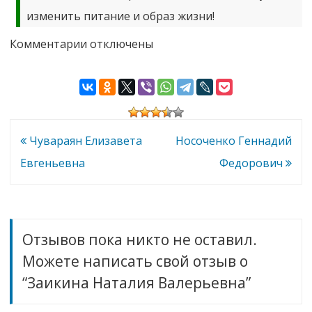
изменить питание и образ жизни!
к
Комментарии
отключены
записи
Заикина
Наталия
Валерьевна
Навигация
Чувараян Елизавета
Носоченко Геннадий
по
Евгеньевна
Федорович
записям
Отзывов пока никто не оставил.
Можете написать свой отзыв о
“Заикина Наталия Валерьевна”