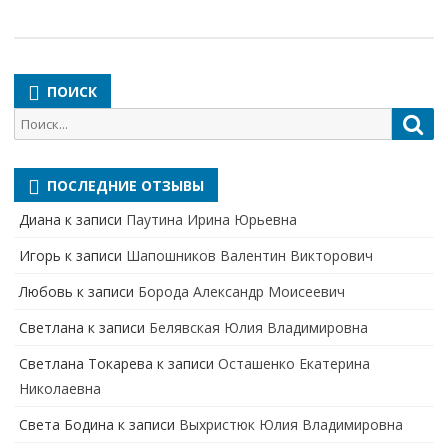
ПОИСК
Поиск
Пои
для:
ПОСЛЕДНИЕ ОТЗЫВЫ
Диана
к записи
Паутина Ирина Юрьевна
Игорь
к записи
Шапошников Валентин Викторович
Любовь
к записи
Борода Александр Моисеевич
Светлана
к записи
Белявская Юлия Владимировна
Cветлана Токарева
к записи
Осташенко Екатерина
Николаевна
Света Бодина
к записи
Выхристюк Юлия Владимировна