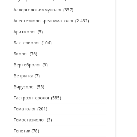
Аллерголог-иммунолог
(357)
СТОМАТОЛОГ
СТОМАТОЛОГ-ГИГИЕНИСТ
Анестезиолог-реаниматолог
(2 432)
ТЕРАПЕВТ
СТОМАТОЛОГ-ОРТОДОНТ
Аритмолог
(5)
УЗИ
СТОМАТОЛОГ-ОРТОПЕД
Бактериолог
(104)
УРОЛОГ
СТОМАТОЛОГ-ПАРОДОНТОЛОГ
Биолог
(76)
ФТИЗИАТР
СТОМАТОЛОГ-ТЕРАПЕВТ
Вертебролог
(9)
ХИРУРГ
СТОМАТОЛОГ-ХИРУРГ
Ветрянка
(7)
ЭНДОКРИНОЛОГ
Вирусолог
(53)
Гастроэнтеролог
(585)
Гематолог
(201)
Гемостазиолог
(3)
Генетик
(78)