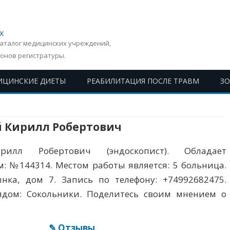
х
Каталог медицинских учреждений,
онов регистратуры.
ИЦИНСКИЕ ДИЕТЫ
РЕАБИЛИТАЦИЯ ПОСЛЕ ТРАВМ
З
Перейти
к
содержимому
й Кирилл Робертович
рилл Робертович (эндоскопист). Обладает
: №144314. Местом работы является: 5 больница.
ынка, дом 7. Запись по телефону: +74992682475.
ядом: Сокольники. Поделитесь своим мнением о
✎ Отзывы