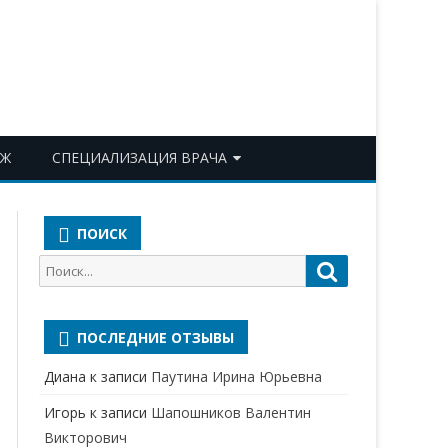
ОЖ
СПЕЦИАЛИЗАЦИЯ ВРАЧА
АКУШЕР-ГИНЕКОЛОГ
ПОИСК
АЛЛЕРГОЛОГ-ИММУНОЛОГ
Поиск
Поиск
АНЕСТЕЗИОЛОГ-
для:
РЕАНИМАТОЛОГ
ПОСЛЕДНИЕ ОТЗЫВЫ
БАКТЕРИОЛОГ
Диана
к записи
Паутина Ирина Юрьевна
ВЕРТЕБРОЛОГ
Игорь
к записи
Шапошников Валентин
ГАСТРОЭНТЕРОЛОГ
Викторович