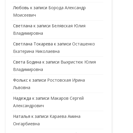
ГЕНЕТИК
Любовь
к записи
Борода Александр
Моисеевич
ГИНЕКОЛОГ
Светлана
к записи
Белявская Юлия
ГОМЕОПАТ
Владимировна
ДЕРМАТОВЕНЕРОЛОГ
Cветлана Токарева
к записи
Осташенко
Екатерина Николаевна
ДЕРМАТОЛОГ
Света Бодина
к записи
Выхристюк Юлия
ДЕТСКИЕ ВРАЧИ
ДЕТСКИЙ КАРДИОЛОГ
Владимировна
ДИЕТОЛОГ
ДЕТСКИЙ ПСИХИАТР
Фолькс
к записи
Ростовская Ирина
Львовна
КАРДИОЛОГ
ДЕТСКИЙ СТОМАТОЛОГ
Надежда
к записи
Макаров Сергей
КОСМЕТОЛОГ
ДЕТСКИЙ ХИРУРГ
Александрович
МАММОЛОГ
ЛОГОПЕД
Наталья
к записи
Караева Амина
Онгарбиевна
МАССАЖИСТ
ПЕДИАТР