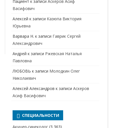
Пациент
к записи
Аскеров Асиф
НАРКОЛОГ
ПЕРИНАТАЛЬНЫЙ ПСИХОЛОГ
Васифович
НЕВРОЛОГ
Алексей
к записи
Казюпа Виктория
НЕВРОПАТОЛОГ
Юрьевна
Варвара Н.
к записи
Гаврик Сергей
НЕФРОЛОГ
Александрович
ОНКОЛОГ
Андрей
к записи
Ржевская Наталья
ОТОЛАРИНГОЛОГ
Павловна
ЛЮБОВЬ
к записи
Молодкин Олег
ОФТАЛЬМОЛОГ
Николаевич
ПЛАСТИЧЕСКИЙ ХИРУРГ
Алексей Александров
к записи
Аскеров
ПРОКТОЛОГ
Асиф Васифович
ПСИХИАТР
ПСИХИАТР-НАРКОЛОГ
СПЕЦИАЛЬНОСТИ
РЕВМАТОЛОГ
ПСИХОЛОГ
Акушер-гинеколог
(3 363)
РЕНТГЕНОЛОГ
ПСИХОТЕРАПЕВТ