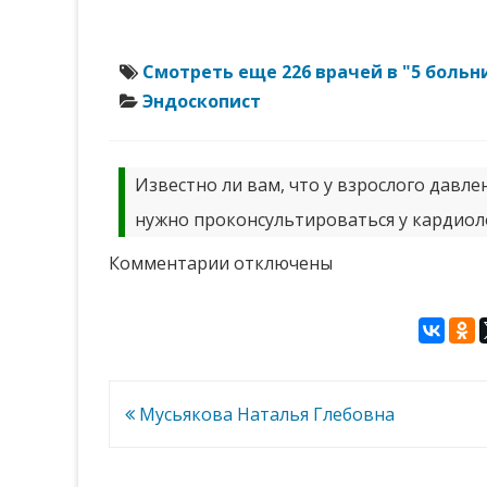
Смотреть еще 226 врачей в "5 больн
Эндоскопист
Известно ли вам, что у взрослого давле
нужно проконсультироваться у кардиол
к
Комментарии
отключены
записи
Соколовский
Кирилл
Робертович
Навигация
Мусьякова Наталья Глебовна
по
записям