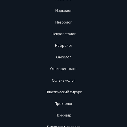
Нарколог
Невролог
Невропатолог
Нефролог
Онколог
Отоларинголог
Офтальмолог
Пластический хирург
Проктолог
Психиатр
Психиатр-нарколог