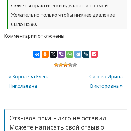
является практически идеальной нормой.
Желательно только чтобы нижнее давление
было на 80.
к
Комментарии
отключены
записи
Рогожина
Юлия
Александровна
Навигация
Королева Елена
Сизова Ирина
по
Николаевна
Викторовна
записям
Отзывов пока никто не оставил.
Можете написать свой отзыв о