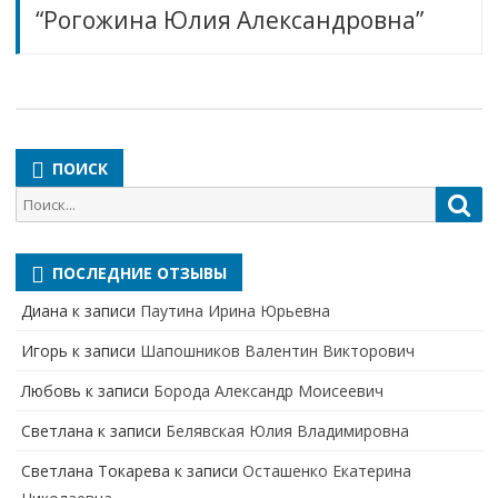
“Рогожина Юлия Александровна”
ПОИСК
Поиск
Пои
для:
ПОСЛЕДНИЕ ОТЗЫВЫ
Диана
к записи
Паутина Ирина Юрьевна
Игорь
к записи
Шапошников Валентин Викторович
Любовь
к записи
Борода Александр Моисеевич
Светлана
к записи
Белявская Юлия Владимировна
Cветлана Токарева
к записи
Осташенко Екатерина