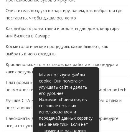
Очиститель воздуха в квартиру: зачем, как выбрать и где
поставить, чтобы дышалось легко
Как выбрать рольставни и роллеты для дома, квартиры
или бизнеса в Самаре
Косметологические процедуры: какие бывают, как
выбрать и чего ожидать
Криолиполиз: что это такое, как работает процедура и
каких результатов ждать
Мы используем файлы
cookie. Они помогают
Платформа контейнеризации в России: обзор
улучшать сайт и делать
возможностей и перспектив развития сайта Bootsman.tech
его удобнее.
Нажимая «Принять», вы
Лучшие СПА-комплексы в Тольятти с бассейном: отдых и
соглашаетесь с их
восстановление за городом
использованием и
передачей данных сервису
Пансионаты для пожилых с деменцией в Екатеринбурге:
веб-аналитики. Если нет
все, что нужно знать
— измените настройки