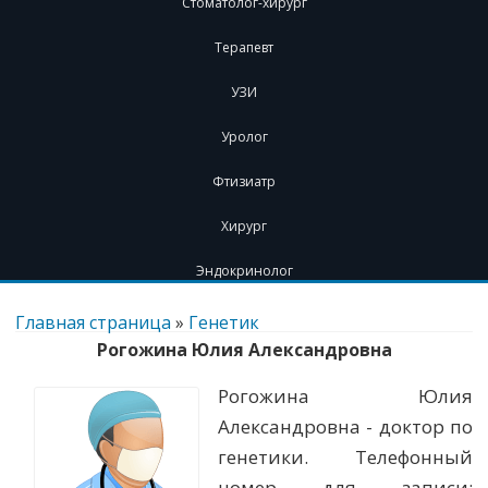
Стоматолог-хирург
Терапевт
УЗИ
Уролог
Фтизиатр
Хирург
Эндокринолог
Перейти
к
Главная страница
»
Генетик
содержимому
Рогожина Юлия Александровна
Рогожина Юлия
Александровна - доктор по
генетики. Телефонный
номер для записи: