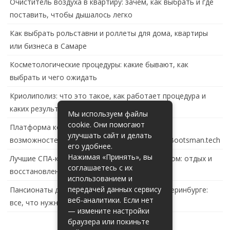
Очиститель воздуха в квартиру: зачем, как выбрать и где
поставить, чтобы дышалось легко
Как выбрать рольставни и роллеты для дома, квартиры
или бизнеса в Самаре
Косметологические процедуры: какие бывают, как
выбрать и чего ожидать
Криолиполиз: что это такое, как работает процедура и
каких результатов ждать
Мы используем файлы
cookie. Они помогают
Платформа контейнеризации в России: обзор
улучшать сайт и делать
возможностей и перспектив развития сайта Bootsman.tech
его удобнее.
Нажимая «Принять», вы
Лучшие СПА-комплексы в Тольятти с бассейном: отдых и
соглашаетесь с их
восстановление за городом
использованием и
передачей данных сервису
Пансионаты для пожилых с деменцией в Екатеринбурге:
веб-аналитики. Если нет
все, что нужно знать
— измените настройки
браузера или покиньте