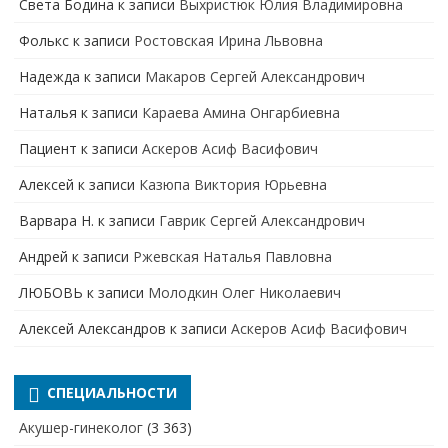
Света Бодина
к записи
Выхристюк Юлия Владимировна
Фолькс
к записи
Ростовская Ирина Львовна
Надежда
к записи
Макаров Сергей Александрович
Наталья
к записи
Караева Амина Онгарбиевна
Пациент
к записи
Аскеров Асиф Васифович
Алексей
к записи
Казюпа Виктория Юрьевна
Варвара Н.
к записи
Гаврик Сергей Александрович
Андрей
к записи
Ржевская Наталья Павловна
ЛЮБОВЬ
к записи
Молодкин Олег Николаевич
Алексей Александров
к записи
Аскеров Асиф Васифович
СПЕЦИАЛЬНОСТИ
Акушер-гинеколог
(3 363)