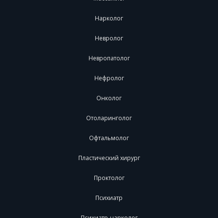
Нарколог
Невролог
Невропатолог
Нефролог
Онколог
Отоларинголог
Офтальмолог
Пластический хирург
Проктолог
Психиатр
Психиатр-нарколог