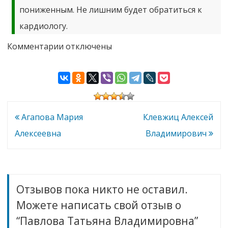
пониженным. Не лишним будет обратиться к
кардиологу.
к
Комментарии
отключены
записи
Павлова
Татьяна
Владимировна
Навигация
Агапова Мария
Клевжиц Алексей
по
Алексеевна
Владимирович
записям
Отзывов пока никто не оставил.
Можете написать свой отзыв о
“Павлова Татьяна Владимировна”