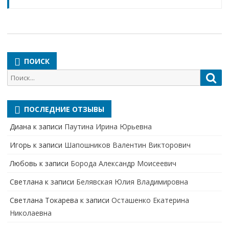
ПОИСК
Поиск
Пои
для:
ПОСЛЕДНИЕ ОТЗЫВЫ
Диана
к записи
Паутина Ирина Юрьевна
Игорь
к записи
Шапошников Валентин Викторович
Любовь
к записи
Борода Александр Моисеевич
Светлана
к записи
Белявская Юлия Владимировна
Cветлана Токарева
к записи
Осташенко Екатерина
Николаевна