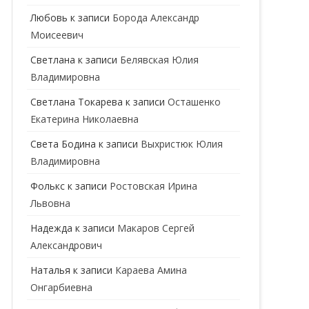
ГЕНЕТИК
Любовь
к записи
Борода Александр
Моисеевич
ГИНЕКОЛОГ
Светлана
к записи
Белявская Юлия
ГОМЕОПАТ
Владимировна
ДЕРМАТОВЕНЕРОЛОГ
Cветлана Токарева
к записи
Осташенко
Екатерина Николаевна
ДЕРМАТОЛОГ
Света Бодина
к записи
Выхристюк Юлия
ДЕТСКИЕ ВРАЧИ
ДЕТСКИЙ КАРДИОЛОГ
Владимировна
ДИЕТОЛОГ
ДЕТСКИЙ ПСИХИАТР
Фолькс
к записи
Ростовская Ирина
Львовна
КАРДИОЛОГ
ДЕТСКИЙ СТОМАТОЛОГ
Надежда
к записи
Макаров Сергей
КОСМЕТОЛОГ
ДЕТСКИЙ ХИРУРГ
Александрович
МАММОЛОГ
ЛОГОПЕД
Наталья
к записи
Караева Амина
Онгарбиевна
МАССАЖИСТ
ПЕДИАТР