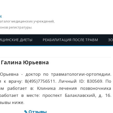
х
Каталог медицинских учреждений,
онов регистратуры.
ИЦИНСКИЕ ДИЕТЫ
РЕАБИЛИТАЦИЯ ПОСЛЕ ТРАВМ
З
Перейти
к
содержимому
 Галина Юрьевна
Юрьевна - доктор по травматологии-ортопедии.
 к врачу: 8(495)7756511. Личный ID: 830569. По
м работает в: Клиника лечения позвоночника
работает в месте: проспект Балаклавский, д. 16.
тзывы ниже.
✎ Отзывы