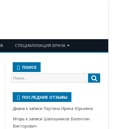
ОЖ
СПЕЦИАЛИЗАЦИЯ ВРАЧА
АКУШЕР-ГИНЕКОЛОГ
ПОИСК
АЛЛЕРГОЛОГ-ИММУНОЛОГ
Поиск
Поиск
АНЕСТЕЗИОЛОГ-
для:
РЕАНИМАТОЛОГ
ПОСЛЕДНИЕ ОТЗЫВЫ
БАКТЕРИОЛОГ
Диана
к записи
Паутина Ирина Юрьевна
ВЕРТЕБРОЛОГ
Игорь
к записи
Шапошников Валентин
ГАСТРОЭНТЕРОЛОГ
Викторович