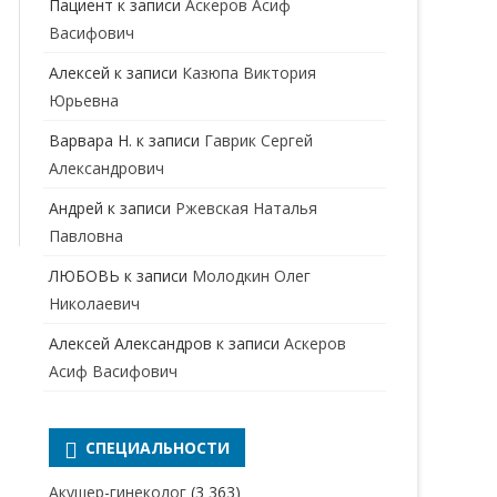
Пациент
к записи
Аскеров Асиф
НАРКОЛОГ
ПЕРИНАТАЛЬНЫЙ ПСИХОЛОГ
Васифович
НЕВРОЛОГ
Алексей
к записи
Казюпа Виктория
НЕВРОПАТОЛОГ
Юрьевна
Варвара Н.
к записи
Гаврик Сергей
НЕФРОЛОГ
Александрович
ОНКОЛОГ
Андрей
к записи
Ржевская Наталья
ОТОЛАРИНГОЛОГ
Павловна
ЛЮБОВЬ
к записи
Молодкин Олег
ОФТАЛЬМОЛОГ
Николаевич
ПЛАСТИЧЕСКИЙ ХИРУРГ
Алексей Александров
к записи
Аскеров
ПРОКТОЛОГ
Асиф Васифович
ПСИХИАТР
ПСИХИАТР-НАРКОЛОГ
СПЕЦИАЛЬНОСТИ
РЕВМАТОЛОГ
ПСИХОЛОГ
Акушер-гинеколог
(3 363)
РЕНТГЕНОЛОГ
ПСИХОТЕРАПЕВТ