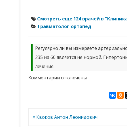
Смотреть еще 124 врачей в "Клиник
Травматолог-ортопед
Регулярно ли вы измеряете артериальное
235 на 60 является не нормой. Гипертони
лечение.
к
Комментарии
отключены
записи
Ланцова
Галина
Юрьевна
Навигация
Квоков Антон Леонидович
по