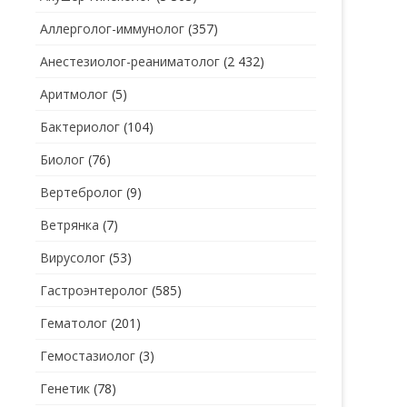
Аллерголог-иммунолог
(357)
СТОМАТОЛОГ
СТОМАТОЛОГ-ГИГИЕНИСТ
Анестезиолог-реаниматолог
(2 432)
ТЕРАПЕВТ
СТОМАТОЛОГ-ОРТОДОНТ
Аритмолог
(5)
УЗИ
СТОМАТОЛОГ-ОРТОПЕД
Бактериолог
(104)
УРОЛОГ
СТОМАТОЛОГ-ПАРОДОНТОЛОГ
Биолог
(76)
ФТИЗИАТР
СТОМАТОЛОГ-ТЕРАПЕВТ
Вертебролог
(9)
ХИРУРГ
СТОМАТОЛОГ-ХИРУРГ
Ветрянка
(7)
ЭНДОКРИНОЛОГ
Вирусолог
(53)
Гастроэнтеролог
(585)
Гематолог
(201)
Гемостазиолог
(3)
Генетик
(78)