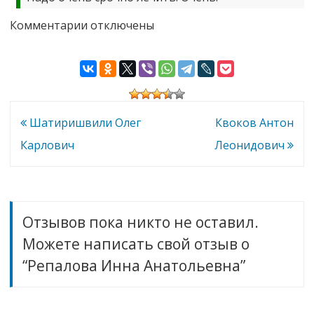
к
Комментарии
отключены
записи
Репалова
Инна
Анатольевна
Навигация
Шатиришвили Олег
Квоков Антон
по
Карлович
Леонидович
записям
Отзывов пока никто не оставил.
Можете написать свой отзыв о
“Репалова Инна Анатольевна”