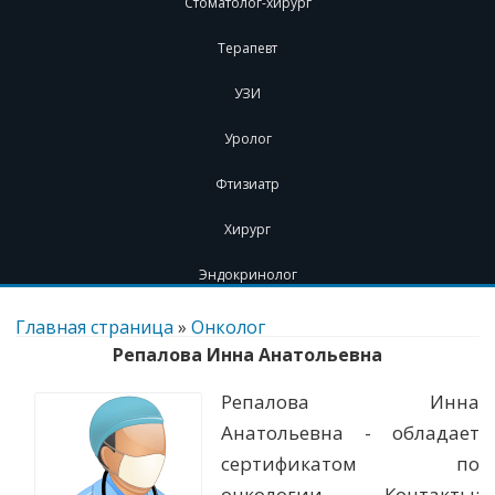
Стоматолог-хирург
Терапевт
УЗИ
Уролог
Фтизиатр
Хирург
Эндокринолог
Перейти
к
Главная страница
»
Онколог
содержимому
Репалова Инна Анатольевна
Репалова Инна
Анатольевна - обладает
сертификатом по
онкологии. Контакты: