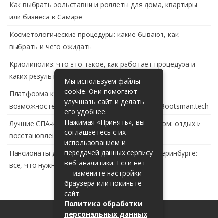
Как выбрать рольставни и роллеты для дома, квартиры
или бизнеса в Самаре
Косметологические процедуры: какие бывают, как
выбрать и чего ожидать
Криолиполиз: что это такое, как работает процедура и
каких результатов ждать
Мы используем файлы
cookie. Они помогают
Платформа контейнеризации в России: обзор
улучшать сайт и делать
возможностей и перспектив развития сайта Bootsman.tech
его удобнее.
Нажимая «Принять», вы
Лучшие СПА-комплексы в Тольятти с бассейном: отдых и
соглашаетесь с их
восстановление за городом
использованием и
передачей данных сервису
Пансионаты для пожилых с деменцией в Екатеринбурге:
веб-аналитики. Если нет
все, что нужно знать
— измените настройки
браузера или покиньте
сайт.
Политика обработки
персональных данных