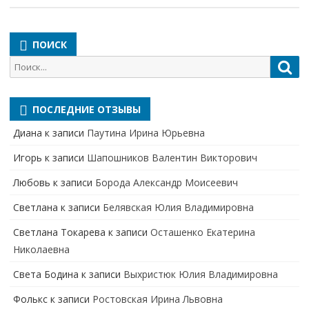
ПОИСК
Поиск
Пои
для:
ПОСЛЕДНИЕ ОТЗЫВЫ
Диана
к записи
Паутина Ирина Юрьевна
Игорь
к записи
Шапошников Валентин Викторович
Любовь
к записи
Борода Александр Моисеевич
Светлана
к записи
Белявская Юлия Владимировна
Cветлана Токарева
к записи
Осташенко Екатерина
Николаевна
Света Бодина
к записи
Выхристюк Юлия Владимировна
Фолькс
к записи
Ростовская Ирина Львовна