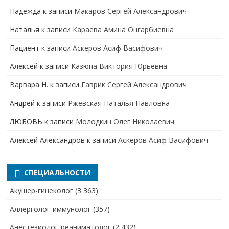
Надежда
к записи
Макаров Сергей Александрович
Наталья
к записи
Караева Амина Онгарбиевна
Пациент
к записи
Аскеров Асиф Васифович
Алексей
к записи
Казюпа Виктория Юрьевна
Варвара Н.
к записи
Гаврик Сергей Александрович
Андрей
к записи
Ржевская Наталья Павловна
ЛЮБОВЬ
к записи
Молодкин Олег Николаевич
Алексей Александров
к записи
Аскеров Асиф Васифович
СПЕЦИАЛЬНОСТИ
Акушер-гинеколог
(3 363)
Аллерголог-иммунолог
(357)
Анестезиолог-реаниматолог
(2 432)