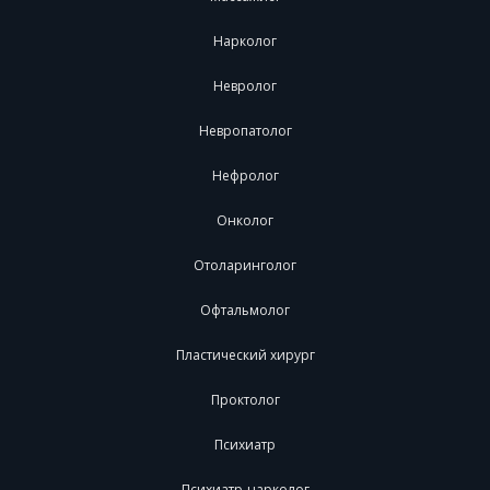
Нарколог
Невролог
Невропатолог
Нефролог
Онколог
Отоларинголог
Офтальмолог
Пластический хирург
Проктолог
Психиатр
Психиатр-нарколог