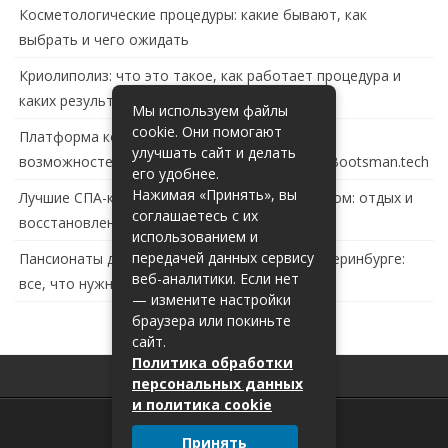
Косметологические процедуры: какие бывают, как
выбрать и чего ожидать
Криолиполиз: что это такое, как работает процедура и
каких результатов ждать
Мы используем файлы
cookie. Они помогают
Платформа контейнеризации в России: обзор
улучшать сайт и делать
возможностей и перспектив развития сайта Bootsman.tech
его удобнее.
Нажимая «Принять», вы
Лучшие СПА-комплексы в Тольятти с бассейном: отдых и
соглашаетесь с их
восстановление за городом
использованием и
передачей данных сервису
Пансионаты для пожилых с деменцией в Екатеринбурге:
веб-аналитики. Если нет
все, что нужно знать
— измените настройки
браузера или покиньте
сайт.
Политика обработки
персональных данных
и политика cookie
Принять