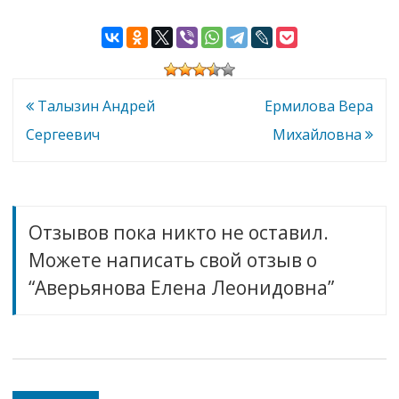
Аверьянова
Елена
Леонидовна
Навигация
Талызин Андрей
Ермилова Вера
по
Сергеевич
Михайловна
записям
Отзывов пока никто не оставил.
Можете написать свой отзыв о
“Аверьянова Елена Леонидовна”