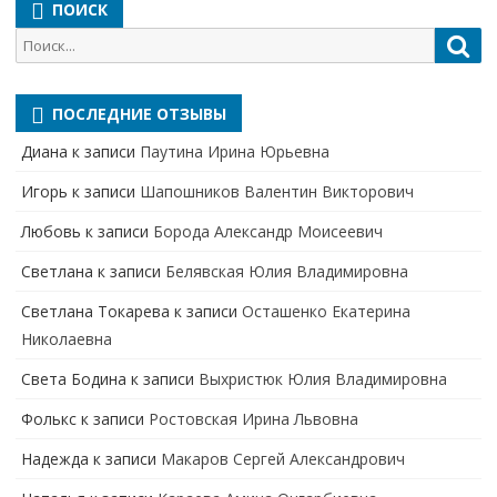
ПОИСК
Поиск
Пои
для:
ПОСЛЕДНИЕ ОТЗЫВЫ
Диана
к записи
Паутина Ирина Юрьевна
Игорь
к записи
Шапошников Валентин Викторович
Любовь
к записи
Борода Александр Моисеевич
Светлана
к записи
Белявская Юлия Владимировна
Cветлана Токарева
к записи
Осташенко Екатерина
Николаевна
Света Бодина
к записи
Выхристюк Юлия Владимировна
Фолькс
к записи
Ростовская Ирина Львовна
Надежда
к записи
Макаров Сергей Александрович