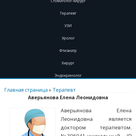
Стоматолог-хирург
Терапевт
УЗИ
Уролог
Фтизиатр
Хирург
Эндокринолог
Перейти
к
Главная страница
»
Терапевт
содержимому
Аверьянова Елена Леонидовна
Аверьянова Елена
Леонидовна является
доктором терапевтом.
№306041 уникальный - ID