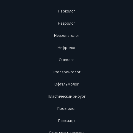
Нарколог
Невролог
Невропатолог
Нефролог
Онколог
Отоларинголог
Офтальмолог
Пластический хирург
Проктолог
Психиатр
Психиатр-нарколог