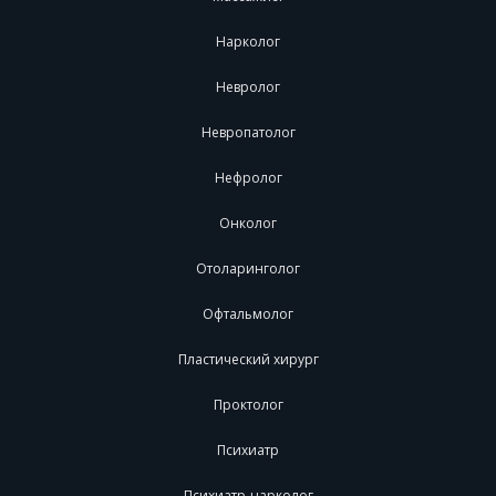
Нарколог
Невролог
Невропатолог
Нефролог
Онколог
Отоларинголог
Офтальмолог
Пластический хирург
Проктолог
Психиатр
Психиатр-нарколог