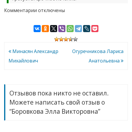
к
Комментарии
отключены
записи
Боровкова
Элла
Викторовна
Навигация
Минасян Александр
Огуречникова Лариса
по
Михайлович
Анатольевна
записям
Отзывов пока никто не оставил.
Можете написать свой отзыв о
“Боровкова Элла Викторовна”