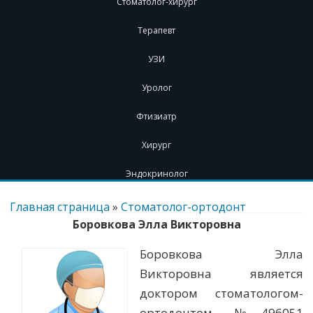
Стоматолог-хирург
Терапевт
УЗИ
Уролог
Фтизиатр
Хирург
Эндокринолог
Перейти
к
Главная страница
»
Стоматолог-ортодонт
содержимому
Боровкова Элла Викторовна
Боровкова Элла
Викторовна является
доктором стоматологом-
ортодонтом. №496051