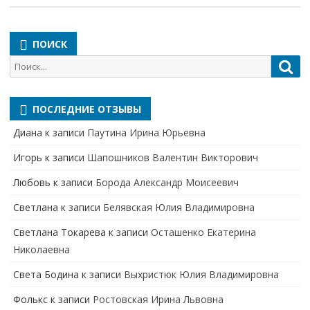
ПОИСК
Поиск
Пои
для:
ПОСЛЕДНИЕ ОТЗЫВЫ
Диана
к записи
Паутина Ирина Юрьевна
Игорь
к записи
Шапошников Валентин Викторович
Любовь
к записи
Борода Александр Моисеевич
Светлана
к записи
Белявская Юлия Владимировна
Cветлана Токарева
к записи
Осташенко Екатерина
Николаевна
Света Бодина
к записи
Выхристюк Юлия Владимировна
Фолькс
к записи
Ростовская Ирина Львовна