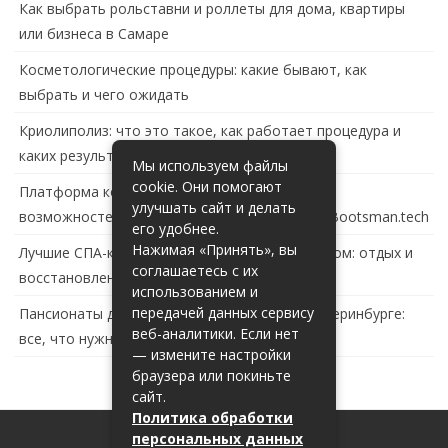
Как выбрать рольставни и роллеты для дома, квартиры
или бизнеса в Самаре
Косметологические процедуры: какие бывают, как
выбрать и чего ожидать
Криолиполиз: что это такое, как работает процедура и
каких результатов ждать
Мы используем файлы
cookie. Они помогают
Платформа контейнеризации в России: обзор
улучшать сайт и делать
возможностей и перспектив развития сайта Bootsman.tech
его удобнее.
Нажимая «Принять», вы
Лучшие СПА-комплексы в Тольятти с бассейном: отдых и
соглашаетесь с их
восстановление за городом
использованием и
передачей данных сервису
Пансионаты для пожилых с деменцией в Екатеринбурге:
веб-аналитики. Если нет
все, что нужно знать
— измените настройки
браузера или покиньте
сайт.
Политика обработки
персональных данных