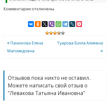
к
Комментарии
отключены
записи
Левакова
Татьяна
Ивановна
Навигация
Панюкова Елена
Туарова Бэлла Алиевна
по
Магомедовна
записям
Отзывов пока никто не оставил.
Можете написать свой отзыв о
“Левакова Татьяна Ивановна”