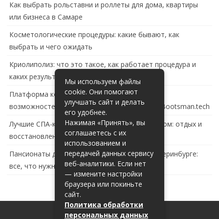
Как выбрать рольставни и роллеты для дома, квартиры
или бизнеса в Самаре
Косметологические процедуры: какие бывают, как
выбрать и чего ожидать
Криолиполиз: что это такое, как работает процедура и
каких результатов ждать
Мы используем файлы
cookie. Они помогают
Платформа контейнеризации в России: обзор
улучшать сайт и делать
возможностей и перспектив развития сайта Bootsman.tech
его удобнее.
Нажимая «Принять», вы
Лучшие СПА-комплексы в Тольятти с бассейном: отдых и
соглашаетесь с их
восстановление за городом
использованием и
передачей данных сервису
Пансионаты для пожилых с деменцией в Екатеринбурге:
веб-аналитики. Если нет
все, что нужно знать
— измените настройки
браузера или покиньте
сайт.
Политика обработки
персональных данных