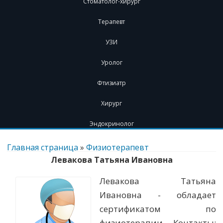
Стоматолог-хирург
Терапевт
УЗИ
Уролог
Фтизиатр
Хирург
Эндокринолог
Перейти
к
Главная страница
»
Физиотерапевт
содержимому
Левакова Татьяна Ивановна
Левакова Татьяна
Ивановна - обладает
сертификатом по
физиотерапии. Контакты: