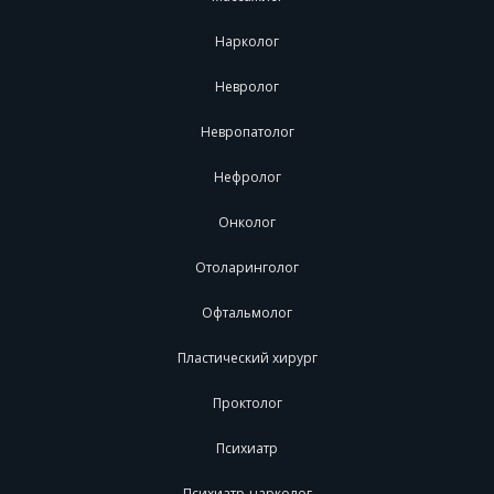
Нарколог
Невролог
Невропатолог
Нефролог
Онколог
Отоларинголог
Офтальмолог
Пластический хирург
Проктолог
Психиатр
Психиатр-нарколог