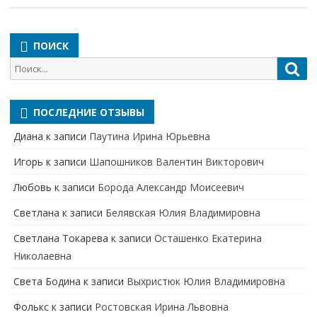
ПОИСК
Поиск
Пои
для:
ПОСЛЕДНИЕ ОТЗЫВЫ
Диана
к записи
Паутина Ирина Юрьевна
Игорь
к записи
Шапошников Валентин Викторович
Любовь
к записи
Борода Александр Моисеевич
Светлана
к записи
Белявская Юлия Владимировна
Cветлана Токарева
к записи
Осташенко Екатерина
Николаевна
Света Бодина
к записи
Выхристюк Юлия Владимировна
Фолькс
к записи
Ростовская Ирина Львовна