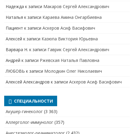
Надежда
к записи
Макаров Сергей Александрович
Наталья
к записи
Караева Амина Онгарбиевна
Пациент
к записи
Аскеров Асиф Васифович
Алексей
к записи
Казюпа Виктория Юрьевна
Варвара Н.
к записи
Гаврик Сергей Александрович
Андрей
к записи
Ржевская Наталья Павловна
ЛЮБОВЬ
к записи
Молодкин Олег Николаевич
Алексей Александров
к записи
Аскеров Асиф Васифович
СПЕЦИАЛЬНОСТИ
Акушер-гинеколог
(3 363)
Аллерголог-иммунолог
(357)
Анестезиолог-реаниматолог
(2 432)