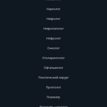
Нарколог
Невролог
Невропатолог
Нефролог
Онколог
Отоларинголог
Офтальмолог
Пластический хирург
Проктолог
Психиатр
Психиатр-нарколог