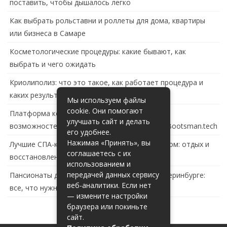
поставить, чтобы дышалось легко
Как выбрать рольставни и роллеты для дома, квартиры
или бизнеса в Самаре
Косметологические процедуры: какие бывают, как
выбрать и чего ожидать
Криолиполиз: что это такое, как работает процедура и
каких результатов ждать
Мы используем файлы
cookie. Они помогают
Платформа контейнеризации в России: обзор
улучшать сайт и делать
возможностей и перспектив развития сайта Bootsman.tech
его удобнее.
Нажимая «Принять», вы
Лучшие СПА-комплексы в Тольятти с бассейном: отдых и
соглашаетесь с их
восстановление за городом
использованием и
передачей данных сервису
Пансионаты для пожилых с деменцией в Екатеринбурге:
веб-аналитики. Если нет
все, что нужно знать
— измените настройки
браузера или покиньте
сайт.