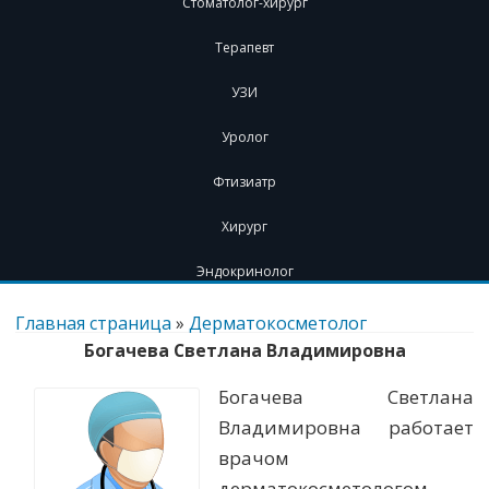
Стоматолог-хирург
Терапевт
УЗИ
Уролог
Фтизиатр
Хирург
Эндокринолог
Перейти
к
Главная страница
»
Дерматокосметолог
содержимому
Богачева Светлана Владимировна
Богачева Светлана
Владимировна работает
врачом
дерматокосметологом.