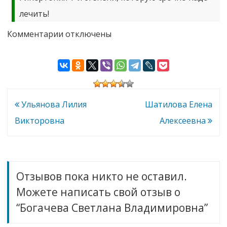
лечить!
к
Комментарии
отключены
записи
Богачева
Светлана
Владимировна
Навигация
Ульянова Лилия
Шатилова Елена
по
Викторовна
Алексеевна
записям
Отзывов пока никто не оставил.
Можете написать свой отзыв о
“Богачева Светлана Владимировна”