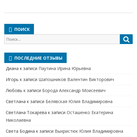
ПОИСК
Поиск
Пои
для:
ПОСЛЕДНИЕ ОТЗЫВЫ
Диана
к записи
Паутина Ирина Юрьевна
Игорь
к записи
Шапошников Валентин Викторович
Любовь
к записи
Борода Александр Моисеевич
Светлана
к записи
Белявская Юлия Владимировна
Cветлана Токарева
к записи
Осташенко Екатерина
Николаевна
Света Бодина
к записи
Выхристюк Юлия Владимировна