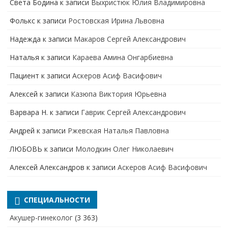
Света Бодина
к записи
Выхристюк Юлия Владимировна
Фолькс
к записи
Ростовская Ирина Львовна
Надежда
к записи
Макаров Сергей Александрович
Наталья
к записи
Караева Амина Онгарбиевна
Пациент
к записи
Аскеров Асиф Васифович
Алексей
к записи
Казюпа Виктория Юрьевна
Варвара Н.
к записи
Гаврик Сергей Александрович
Андрей
к записи
Ржевская Наталья Павловна
ЛЮБОВЬ
к записи
Молодкин Олег Николаевич
Алексей Александров
к записи
Аскеров Асиф Васифович
СПЕЦИАЛЬНОСТИ
Акушер-гинеколог
(3 363)