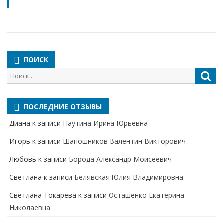
ПОИСК
Поиск
Пои
для:
ПОСЛЕДНИЕ ОТЗЫВЫ
Диана
к записи
Паутина Ирина Юрьевна
Игорь
к записи
Шапошников Валентин Викторович
Любовь
к записи
Борода Александр Моисеевич
Светлана
к записи
Белявская Юлия Владимировна
Cветлана Токарева
к записи
Осташенко Екатерина
Николаевна