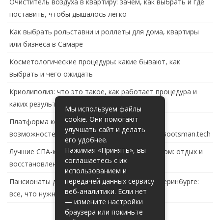
Очиститель воздуха в квартиру: зачем, как выбрать и где
поставить, чтобы дышалось легко
Как выбрать рольставни и роллеты для дома, квартиры
или бизнеса в Самаре
Косметологические процедуры: какие бывают, как
выбрать и чего ожидать
Криолиполиз: что это такое, как работает процедура и
каких результатов ждать
Мы используем файлы
cookie. Они помогают
Платформа контейнеризации в России: обзор
улучшать сайт и делать
возможностей и перспектив развития сайта Bootsman.tech
его удобнее.
Нажимая «Принять», вы
Лучшие СПА-комплексы в Тольятти с бассейном: отдых и
соглашаетесь с их
восстановление за городом
использованием и
передачей данных сервису
Пансионаты для пожилых с деменцией в Екатеринбурге:
веб-аналитики. Если нет
все, что нужно знать
— измените настройки
браузера или покиньте