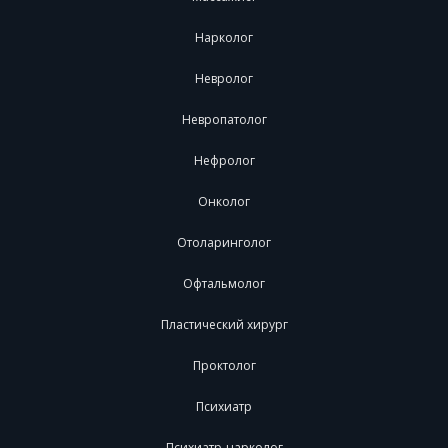
Нарколог
Невролог
Невропатолог
Нефролог
Онколог
Отоларинголог
Офтальмолог
Пластический хирург
Проктолог
Психиатр
Психиатр-нарколог