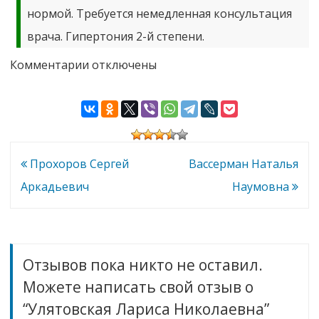
нормой. Требуется немедленная консультация
врача. Гипертония 2-й степени.
к
Комментарии
отключены
записи
Улятовская
Лариса
Николаевна
Навигация
Прохоров Сергей
Вассерман Наталья
по
Аркадьевич
Наумовна
записям
Отзывов пока никто не оставил.
Можете написать свой отзыв о
“Улятовская Лариса Николаевна”