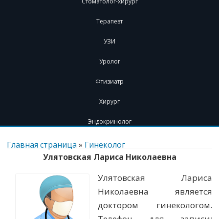
Стоматолог-хирург
Терапевт
УЗИ
Уролог
Фтизиатр
Хирург
Эндокринолог
Перейти
к
Главная страница
»
Гинеколог
содержимому
Улятовская Лариса Николаевна
Улятовская Лариса
Николаевна является
доктором гинекологом.
Телефон для записи: