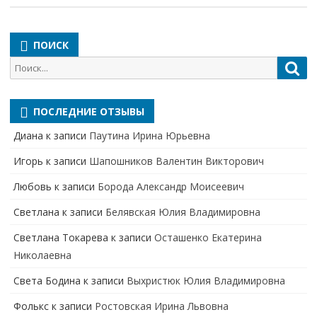
ПОИСК
Поиск
Пои
для:
ПОСЛЕДНИЕ ОТЗЫВЫ
Диана
к записи
Паутина Ирина Юрьевна
Игорь
к записи
Шапошников Валентин Викторович
Любовь
к записи
Борода Александр Моисеевич
Светлана
к записи
Белявская Юлия Владимировна
Cветлана Токарева
к записи
Осташенко Екатерина
Николаевна
Света Бодина
к записи
Выхристюк Юлия Владимировна
Фолькс
к записи
Ростовская Ирина Львовна