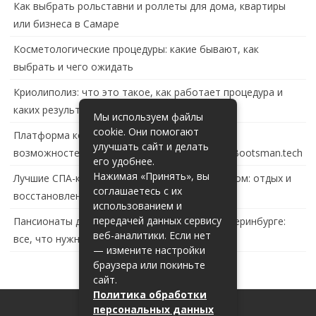
Как выбрать рольставни и роллеты для дома, квартиры
или бизнеса в Самаре
Косметологические процедуры: какие бывают, как
выбрать и чего ожидать
Криолиполиз: что это такое, как работает процедура и
каких результатов ждать
Мы используем файлы
cookie. Они помогают
Платформа контейнеризации в России: обзор
улучшать сайт и делать
возможностей и перспектив развития сайта Bootsman.tech
его удобнее.
Нажимая «Принять», вы
Лучшие СПА-комплексы в Тольятти с бассейном: отдых и
соглашаетесь с их
восстановление за городом
использованием и
передачей данных сервису
Пансионаты для пожилых с деменцией в Екатеринбурге:
веб-аналитики. Если нет
все, что нужно знать
— измените настройки
браузера или покиньте
сайт.
Политика обработки
персональных данных