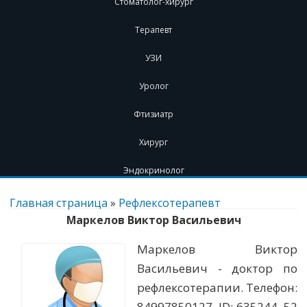
Стоматолог-хирург
Терапевт
УЗИ
Уролог
Фтизиатр
Хирург
Эндокринолог
Перейти
к
Главная страница
»
Рефлексотерапевт
содержимому
Маркелов Виктор Васильевич
Маркелов Виктор
Васильевич - доктор по
рефлексотерапии. Телефон:
84997850127. ID: 635244. 52