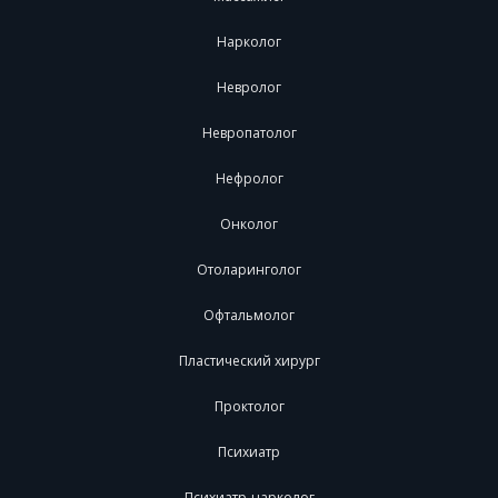
Нарколог
Невролог
Невропатолог
Нефролог
Онколог
Отоларинголог
Офтальмолог
Пластический хирург
Проктолог
Психиатр
Психиатр-нарколог