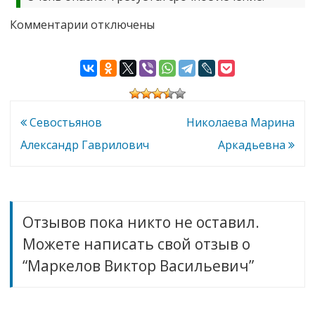
к
Комментарии
отключены
записи
Маркелов
Виктор
Васильевич
Навигация
Севостьянов
Николаева Марина
по
Александр Гаврилович
Аркадьевна
записям
Отзывов пока никто не оставил.
Можете написать свой отзыв о
“Маркелов Виктор Васильевич”