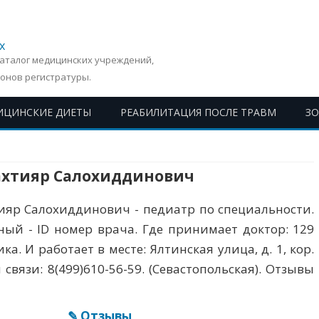
х
Каталог медицинских учреждений,
онов регистратуры.
ИЦИНСКИЕ ДИЕТЫ
РЕАБИЛИТАЦИЯ ПОСЛЕ ТРАВМ
З
Перейти
к
содержимому
ахтияр Салохиддинович
ияр Салохиддинович - педиатр по специальности.
ый - ID номер врача. Где принимает доктор: 129
а. И работает в месте: Ялтинская улица, д. 1, кор.
я связи: 8(499)610-56-59. (Севастопольская). Отзывы
✎ Отзывы