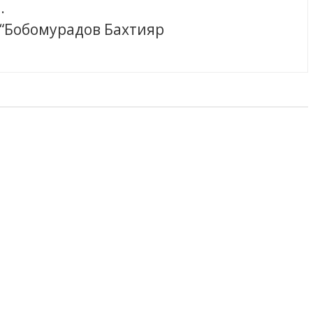
.
 “Бобомурадов Бахтияр