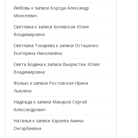
ГЕНЕТИК
Любовь
к записи
Борода Александр
Моисеевич
ГИНЕКОЛОГ
Светлана
к записи
Белявская Юлия
ГОМЕОПАТ
Владимировна
ДЕРМАТОВЕНЕРОЛОГ
Cветлана Токарева
к записи
Осташенко
Екатерина Николаевна
ДЕРМАТОЛОГ
Света Бодина
к записи
Выхристюк Юлия
ДЕТСКИЕ ВРАЧИ
ДЕТСКИЙ КАРДИОЛОГ
Владимировна
ДИЕТОЛОГ
ДЕТСКИЙ ПСИХИАТР
Фолькс
к записи
Ростовская Ирина
Львовна
КАРДИОЛОГ
ДЕТСКИЙ СТОМАТОЛОГ
Надежда
к записи
Макаров Сергей
КОСМЕТОЛОГ
ДЕТСКИЙ ХИРУРГ
Александрович
МАММОЛОГ
ЛОГОПЕД
Наталья
к записи
Караева Амина
Онгарбиевна
МАССАЖИСТ
ПЕДИАТР