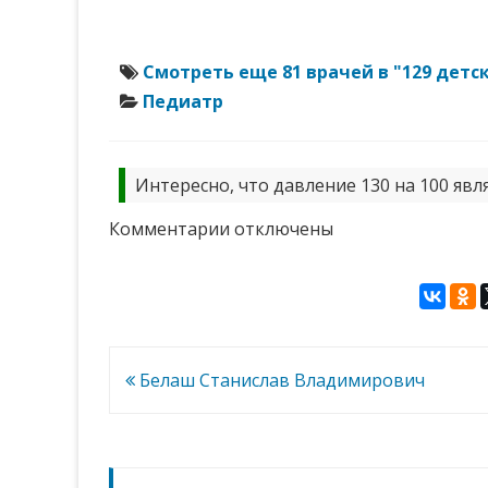
Смотреть еще 81 врачей в "129 детс
Педиатр
Интересно, что давление 130 на 100 яв
к
Комментарии
отключены
записи
Бобомурадов
Бахтияр
Салохиддинович
Навигация
Белаш Станислав Владимирович
по
записям