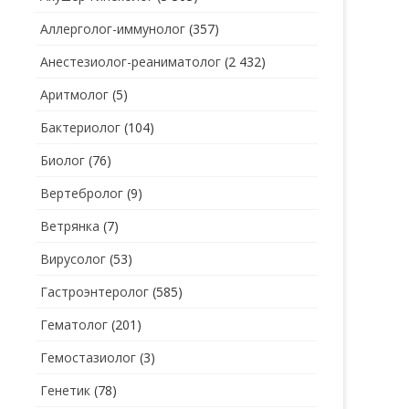
Аллерголог-иммунолог
(357)
СТОМАТОЛОГ
СТОМАТОЛОГ-ГИГИЕНИСТ
Анестезиолог-реаниматолог
(2 432)
ТЕРАПЕВТ
СТОМАТОЛОГ-ОРТОДОНТ
Аритмолог
(5)
УЗИ
СТОМАТОЛОГ-ОРТОПЕД
Бактериолог
(104)
УРОЛОГ
СТОМАТОЛОГ-ПАРОДОНТОЛОГ
Биолог
(76)
ФТИЗИАТР
СТОМАТОЛОГ-ТЕРАПЕВТ
Вертебролог
(9)
ХИРУРГ
СТОМАТОЛОГ-ХИРУРГ
Ветрянка
(7)
ЭНДОКРИНОЛОГ
Вирусолог
(53)
Гастроэнтеролог
(585)
Гематолог
(201)
Гемостазиолог
(3)
Генетик
(78)