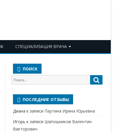
ОЖ
СПЕЦИАЛИЗАЦИЯ ВРАЧА
АКУШЕР-ГИНЕКОЛОГ
ПОИСК
АЛЛЕРГОЛОГ-ИММУНОЛОГ
Поиск
Поиск
АНЕСТЕЗИОЛОГ-
для:
РЕАНИМАТОЛОГ
ПОСЛЕДНИЕ ОТЗЫВЫ
БАКТЕРИОЛОГ
Диана
к записи
Паутина Ирина Юрьевна
ВЕРТЕБРОЛОГ
Игорь
к записи
Шапошников Валентин
ГАСТРОЭНТЕРОЛОГ
Викторович