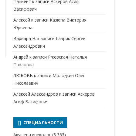
Пациент
к записи
Аскеров Асиф
НАРКОЛОГ
ПЕРИНАТАЛЬНЫЙ ПСИХОЛОГ
Васифович
НЕВРОЛОГ
Алексей
к записи
Казюпа Виктория
НЕВРОПАТОЛОГ
Юрьевна
Варвара Н.
к записи
Гаврик Сергей
НЕФРОЛОГ
Александрович
ОНКОЛОГ
Андрей
к записи
Ржевская Наталья
ОТОЛАРИНГОЛОГ
Павловна
ЛЮБОВЬ
к записи
Молодкин Олег
ОФТАЛЬМОЛОГ
Николаевич
ПЛАСТИЧЕСКИЙ ХИРУРГ
Алексей Александров
к записи
Аскеров
ПРОКТОЛОГ
Асиф Васифович
ПСИХИАТР
ПСИХИАТР-НАРКОЛОГ
СПЕЦИАЛЬНОСТИ
РЕВМАТОЛОГ
ПСИХОЛОГ
Акушер-гинеколог
(3 363)
РЕНТГЕНОЛОГ
ПСИХОТЕРАПЕВТ