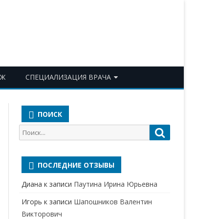
ОЖ
СПЕЦИАЛИЗАЦИЯ ВРАЧА
АКУШЕР-ГИНЕКОЛОГ
ПОИСК
АЛЛЕРГОЛОГ-ИММУНОЛОГ
Поиск
Поиск
АНЕСТЕЗИОЛОГ-
для:
РЕАНИМАТОЛОГ
ПОСЛЕДНИЕ ОТЗЫВЫ
БАКТЕРИОЛОГ
Диана
к записи
Паутина Ирина Юрьевна
ВЕРТЕБРОЛОГ
Игорь
к записи
Шапошников Валентин
ГАСТРОЭНТЕРОЛОГ
Викторович