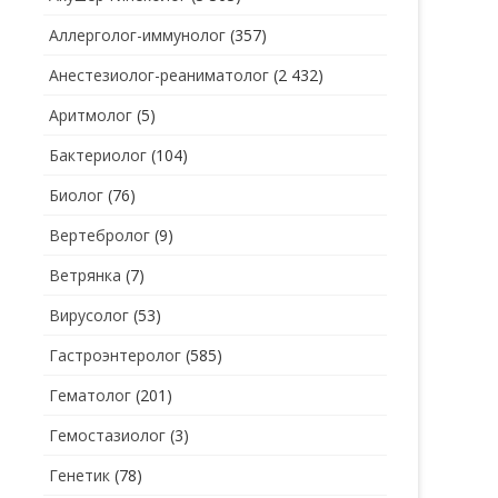
Аллерголог-иммунолог
(357)
СТОМАТОЛОГ
СТОМАТОЛОГ-ГИГИЕНИСТ
Анестезиолог-реаниматолог
(2 432)
ТЕРАПЕВТ
СТОМАТОЛОГ-ОРТОДОНТ
Аритмолог
(5)
УЗИ
СТОМАТОЛОГ-ОРТОПЕД
Бактериолог
(104)
УРОЛОГ
СТОМАТОЛОГ-ПАРОДОНТОЛОГ
Биолог
(76)
ФТИЗИАТР
СТОМАТОЛОГ-ТЕРАПЕВТ
Вертебролог
(9)
ХИРУРГ
СТОМАТОЛОГ-ХИРУРГ
Ветрянка
(7)
ЭНДОКРИНОЛОГ
Вирусолог
(53)
Гастроэнтеролог
(585)
Гематолог
(201)
Гемостазиолог
(3)
Генетик
(78)