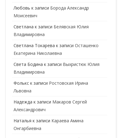
ГЕНЕТИК
Любовь
к записи
Борода Александр
Моисеевич
ГИНЕКОЛОГ
Светлана
к записи
Белявская Юлия
ГОМЕОПАТ
Владимировна
ДЕРМАТОВЕНЕРОЛОГ
Cветлана Токарева
к записи
Осташенко
Екатерина Николаевна
ДЕРМАТОЛОГ
Света Бодина
к записи
Выхристюк Юлия
ДЕТСКИЕ ВРАЧИ
ДЕТСКИЙ КАРДИОЛОГ
Владимировна
ДИЕТОЛОГ
ДЕТСКИЙ ПСИХИАТР
Фолькс
к записи
Ростовская Ирина
Львовна
КАРДИОЛОГ
ДЕТСКИЙ СТОМАТОЛОГ
Надежда
к записи
Макаров Сергей
КОСМЕТОЛОГ
ДЕТСКИЙ ХИРУРГ
Александрович
МАММОЛОГ
ЛОГОПЕД
Наталья
к записи
Караева Амина
Онгарбиевна
МАССАЖИСТ
ПЕДИАТР