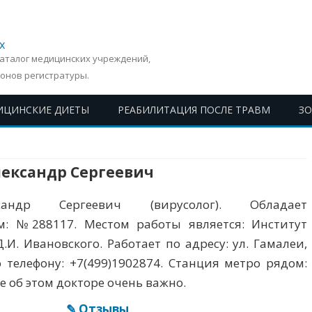
х
Каталог медицинских учреждений,
онов регистратуры.
ИЦИНСКИЕ ДИЕТЫ
РЕАБИЛИТАЦИЯ ПОСЛЕ ТРАВМ
З
Перейти
к
содержимому
лександр Сергеевич
андр Сергеевич (вирусолог). Обладает
м: №288117. Местом работы является: Институт
.И. Ивановского. Работает по адресу: ул. Гамалеи,
 телефону: +7(499)1902874. Станция метро рядом:
е об этом докторе очень важно.
✎ Отзывы