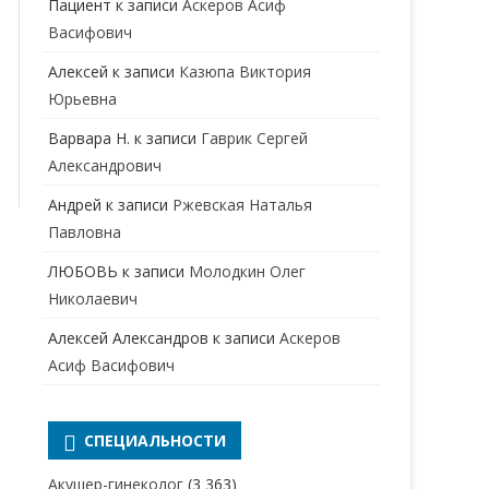
Пациент
к записи
Аскеров Асиф
НАРКОЛОГ
ПЕРИНАТАЛЬНЫЙ ПСИХОЛОГ
Васифович
НЕВРОЛОГ
Алексей
к записи
Казюпа Виктория
НЕВРОПАТОЛОГ
Юрьевна
Варвара Н.
к записи
Гаврик Сергей
НЕФРОЛОГ
Александрович
ОНКОЛОГ
Андрей
к записи
Ржевская Наталья
ОТОЛАРИНГОЛОГ
Павловна
ЛЮБОВЬ
к записи
Молодкин Олег
ОФТАЛЬМОЛОГ
Николаевич
ПЛАСТИЧЕСКИЙ ХИРУРГ
Алексей Александров
к записи
Аскеров
ПРОКТОЛОГ
Асиф Васифович
ПСИХИАТР
ПСИХИАТР-НАРКОЛОГ
СПЕЦИАЛЬНОСТИ
РЕВМАТОЛОГ
ПСИХОЛОГ
Акушер-гинеколог
(3 363)
РЕНТГЕНОЛОГ
ПСИХОТЕРАПЕВТ