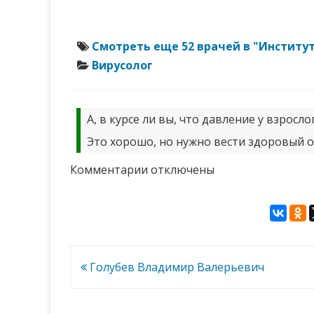
Смотреть еще 52 врачей в "Институт
Вирусолог
А, в курсе ли вы, что давление у взросл
Это хорошо, но нужно вести здоровый о
к
Комментарии
отключены
записи
Туманов
Александр
Сергеевич
Навигация
Голубев Владимир Валерьевич
по
записям