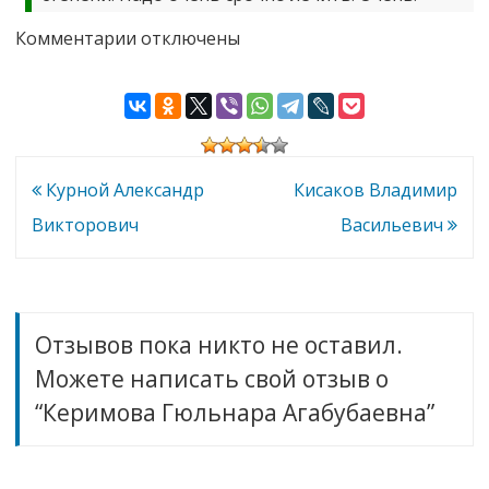
к
Комментарии
отключены
записи
Керимова
Гюльнара
Агабубаевна
Навигация
Курной Александр
Кисаков Владимир
по
Викторович
Васильевич
записям
Отзывов пока никто не оставил.
Можете написать свой отзыв о
“Керимова Гюльнара Агабубаевна”