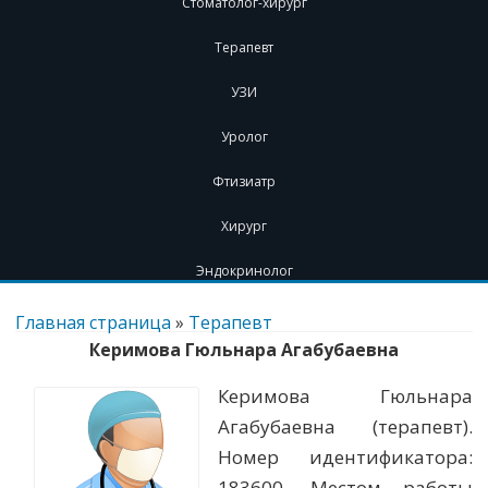
Стоматолог-хирург
Терапевт
УЗИ
Уролог
Фтизиатр
Хирург
Эндокринолог
Перейти
к
Главная страница
»
Терапевт
содержимому
Керимова Гюльнара Агабубаевна
Керимова Гюльнара
Агабубаевна (терапевт).
Номер идентификатора:
183600. Местом работы