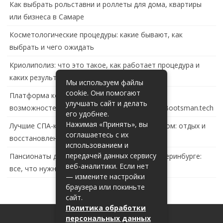
Как выбрать рольставни и роллеты для дома, квартиры
или бизнеса в Самаре
Косметологические процедуры: какие бывают, как
выбрать и чего ожидать
Криолиполиз: что это такое, как работает процедура и
каких результатов ждать
Мы используем файлы
cookie. Они помогают
Платформа контейнеризации в России: обзор
улучшать сайт и делать
возможностей и перспектив развития сайта Bootsman.tech
его удобнее.
Нажимая «Принять», вы
Лучшие СПА-комплексы в Тольятти с бассейном: отдых и
соглашаетесь с их
восстановление за городом
использованием и
передачей данных сервису
Пансионаты для пожилых с деменцией в Екатеринбурге:
веб-аналитики. Если нет
все, что нужно знать
— измените настройки
браузера или покиньте
сайт.
Политика обработки
персональных данных