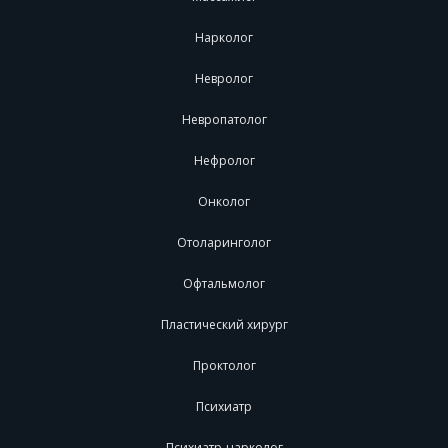
Нарколог
Невролог
Невропатолог
Нефролог
Онколог
Отоларинголог
Офтальмолог
Пластический хирург
Проктолог
Психиатр
Психиатр-нарколог