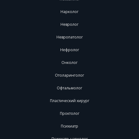
Нарколог
Невролог
Невропатолог
Нефролог
Онколог
Отоларинголог
Офтальмолог
Пластический хирург
Проктолог
Психиатр
Психиатр-нарколог