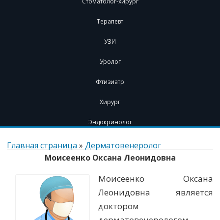
Стоматолог-хирург
Терапевт
УЗИ
Уролог
Фтизиатр
Хирург
Эндокринолог
Перейти
к
Главная страница
»
Дерматовенеролог
содержимому
Моисеенко Оксана Леонидовна
Моисеенко Оксана
Леонидовна является
доктором
дерматовенерологом.