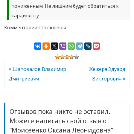
пониженным. Не лишним будет обратиться к
кардиологу.
к
Комментарии
отключены
записи
Моисеенко
Оксана
Леонидовна
Навигация
Шаповалов Владимир
Жежеря Эдуард
по
Дмитриевич
Викторович
записям
Отзывов пока никто не оставил.
Можете написать свой отзыв о
“Моисеенко Оксана Леонидовна”