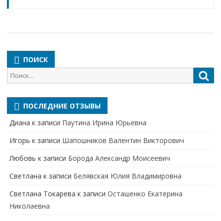
ПОИСК
Поиск
Пои
для:
ПОСЛЕДНИЕ ОТЗЫВЫ
Диана
к записи
Паутина Ирина Юрьевна
Игорь
к записи
Шапошников Валентин Викторович
Любовь
к записи
Борода Александр Моисеевич
Светлана
к записи
Белявская Юлия Владимировна
Cветлана Токарева
к записи
Осташенко Екатерина
Николаевна