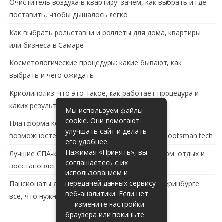
Очиститель воздуха в квартиру: зачем, как выбрать и где
поставить, чтобы дышалось легко
Как выбрать рольставни и роллеты для дома, квартиры
или бизнеса в Самаре
Косметологические процедуры: какие бывают, как
выбрать и чего ожидать
Криолиполиз: что это такое, как работает процедура и
каких результатов ждать
Мы используем файлы
cookie. Они помогают
Платформа контейнеризации в России: обзор
улучшать сайт и делать
возможностей и перспектив развития сайта Bootsman.tech
его удобнее.
Нажимая «Принять», вы
Лучшие СПА-комплексы в Тольятти с бассейном: отдых и
соглашаетесь с их
восстановление за городом
использованием и
передачей данных сервису
Пансионаты для пожилых с деменцией в Екатеринбурге:
веб-аналитики. Если нет
все, что нужно знать
— измените настройки
браузера или покиньте