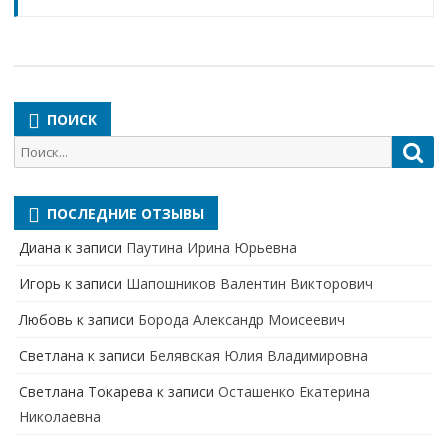
ПОИСК
Поиск
Пои
для:
ПОСЛЕДНИЕ ОТЗЫВЫ
Диана
к записи
Паутина Ирина Юрьевна
Игорь
к записи
Шапошников Валентин Викторович
Любовь
к записи
Борода Александр Моисеевич
Светлана
к записи
Белявская Юлия Владимировна
Cветлана Токарева
к записи
Осташенко Екатерина
Николаевна