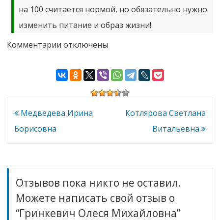
на 100 считается нормой, но обязательно нужно
изменить питание и образ жизни!
к
Комментарии
отключены
записи
Гринкевич
Олеся
Михайловна
Навигация
Медведева Ирина
Котлярова Светлана
по
Борисовна
Витальевна
записям
Отзывов пока никто не оставил.
Можете написать свой отзыв о
“Гринкевич Олеся Михайловна”