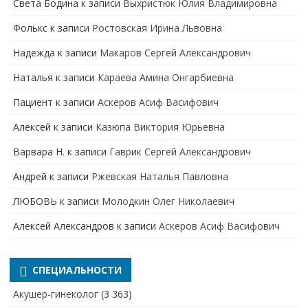
Света Бодина
к записи
Выхристюк Юлия Владимировна
Фолькс
к записи
Ростовская Ирина Львовна
Надежда
к записи
Макаров Сергей Александрович
Наталья
к записи
Караева Амина Онгарбиевна
Пациент
к записи
Аскеров Асиф Васифович
Алексей
к записи
Казюпа Виктория Юрьевна
Варвара Н.
к записи
Гаврик Сергей Александрович
Андрей
к записи
Ржевская Наталья Павловна
ЛЮБОВЬ
к записи
Молодкин Олег Николаевич
Алексей Александров
к записи
Аскеров Асиф Васифович
СПЕЦИАЛЬНОСТИ
Акушер-гинеколог
(3 363)