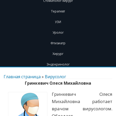
Стоматолог-хирург
Терапевт
УЗИ
Уролог
Фтизиатр
Хирург
Эндокринолог
Перейти
к
Главная страница
»
Вирусолог
содержимому
Гринкевич Олеся Михайловна
Гринкевич Олеся
Михайловна работает
врачом вирусологом.
Обладает