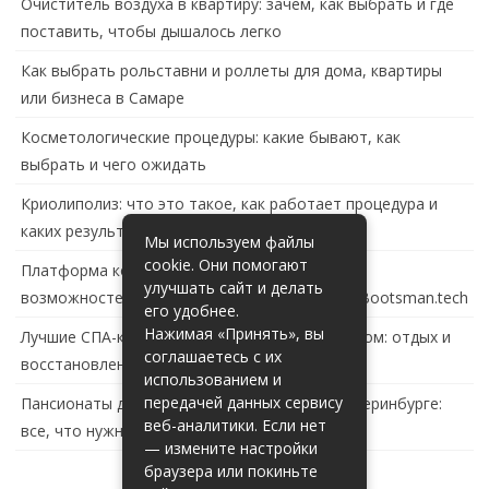
Очиститель воздуха в квартиру: зачем, как выбрать и где
поставить, чтобы дышалось легко
Как выбрать рольставни и роллеты для дома, квартиры
или бизнеса в Самаре
Косметологические процедуры: какие бывают, как
выбрать и чего ожидать
Криолиполиз: что это такое, как работает процедура и
каких результатов ждать
Мы используем файлы
cookie. Они помогают
Платформа контейнеризации в России: обзор
улучшать сайт и делать
возможностей и перспектив развития сайта Bootsman.tech
его удобнее.
Нажимая «Принять», вы
Лучшие СПА-комплексы в Тольятти с бассейном: отдых и
соглашаетесь с их
восстановление за городом
использованием и
передачей данных сервису
Пансионаты для пожилых с деменцией в Екатеринбурге:
веб-аналитики. Если нет
все, что нужно знать
— измените настройки
браузера или покиньте