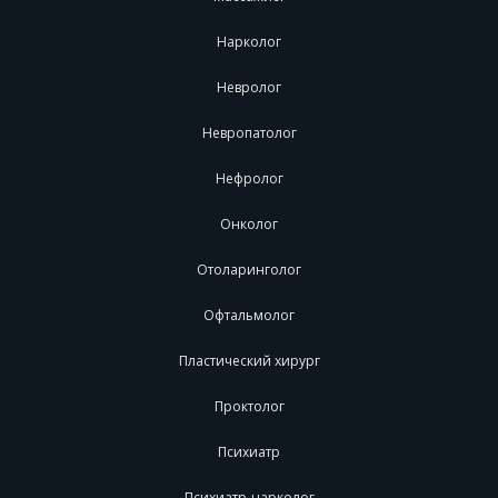
Нарколог
Невролог
Невропатолог
Нефролог
Онколог
Отоларинголог
Офтальмолог
Пластический хирург
Проктолог
Психиатр
Психиатр-нарколог